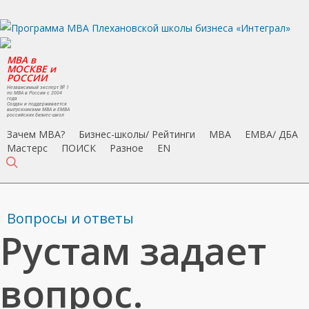
Skip
to
main
MBA в
content
МОСКВЕ и
РОССИИ
Независимый эксперт № 1
по MBA в России с 2004
года
Создан и поддерживается
выпускниками MBA и EMBA
российских бизнес-школ
Зачем MBA?
Бизнес-школы/ Рейтинги
MBA
EMBA/ ДБA
Мастерс
ПОИСК
Разное
EN
search
Вопросы и ответы
Рустам задает
вопрос.