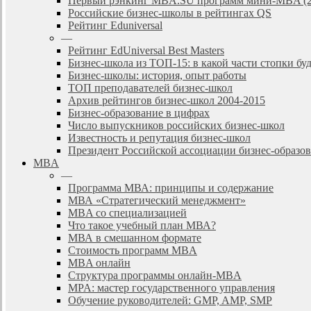
Первый рэнкинг MBA.SU программ мини-MBA (2
Российские бизнес-школы в рейтингах QS
Рейтинг Eduniversal
—
Рейтинг EdUniversal Best Masters
Бизнес-школа из ТОП-15: в какой части стопки бу
Бизнес-школы: история, опыт работы
ТОП преподавателей бизнес-школ
Архив рейтингов бизнес-школ 2004-2015
Бизнес-образование в цифрах
Число выпускников российских бизнес-школ
Известность и репутация бизнес-школ
Президент Российской ассоциации бизнес-образ
MBA
—
Программа МВА: принципы и содержание
МВА «Cтратегический менеджмент»
MBA со специализацией
Что такое учебный план МВА?
МВА в смешанном формате
Стоимость программ MBA
MBA онлайн
Cтруктура программы онлайн-MBA
MPA: мастер государственного управления
Обучение руководителей: GMP, AMP, SMP