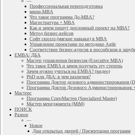
—
Профессиональная переподготовка
мини-MBA
Что такое программа До-MBA?
Магистратура + MBA
Как и зачем пишут дипломный проект на МВА?
Метод бизнес-кейсов
Софт скиллз (мягкие навыки) в MBA
Управление проектами по методике Agile
Соответствие бизнес-курсов в российском и зар
EMBA/ ДБA
Мастер управления бизнесом (Executive MBA)
Что такое EMBA и зачем получать эту степень
Зачем нужно учиться на EMBA? (видео)
PhD или ДБА: в чем различия?
Программа Доктор делового администрирования (
Программа Доктор Делового Администрирования: чт
Мастерс
Программа СпецМастер (Specialized Master)
Мастер менеджмента (MiM)
ПОИСК
Разное
—
Новое
Дни открытых дверей / Презентации программ