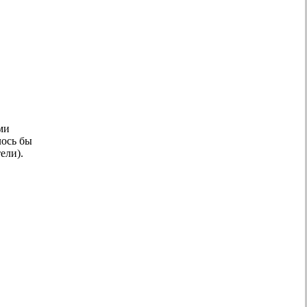
ми
лось бы
ели).