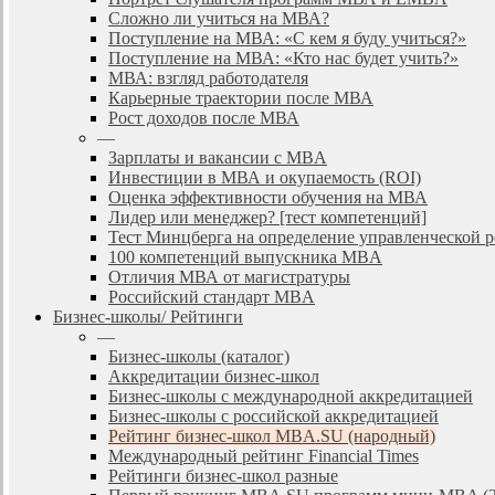
Сложно ли учиться на МВА?
Поступление на МВА: «С кем я буду учиться?»
Поступление на МВА: «Кто нас будет учить?»
МВА: взгляд работодателя
Карьерные траектории после МВА
Рост доходов после МВА
—
Зарплаты и вакансии с MBA
Инвестиции в МВА и окупаемость (ROI)
Оценка эффективности обучения на МВА
Лидер или менеджер? [тест компетенций]
Тест Минцберга на определение управленческой 
100 компетенций выпускника MBA
Отличия МВА от магистратуры
Российский стандарт MBA
Бизнес-школы/ Рейтинги
—
Бизнес-школы (каталог)
Аккредитации бизнес-школ
Бизнес-школы с международной аккредитацией
Бизнес-школы с российской аккредитацией
Рейтинг бизнес-школ MBA.SU (народный)
Международный рейтинг Financial Times
Рейтинги бизнес-школ разные