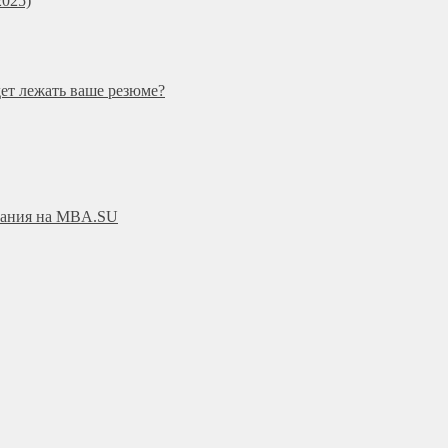
025)
дет лежать ваше резюме?
ования на MBA.SU