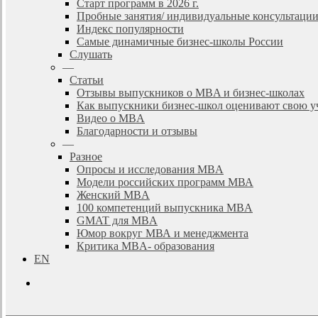
Старт программ в 2026 г.
Пробные занятия/ индивидуальные консультаци
Индекс популярности
Самые динамичные бизнес-школы России
Слушать
—
Статьи
Отзывы выпускников о MBA и бизнес-школах
Как выпускники бизнес-школ оценивают свою у
Видео о MBA
Благодарности и отзывы
—
Разное
Опросы и исследования MBA
Модели российских программ МВА
Женский MBA
100 компетенций выпускника MBA
GMAT для MBA
Юмор вокруг МВА и менеджмента
Критика MBA- образования
EN
search