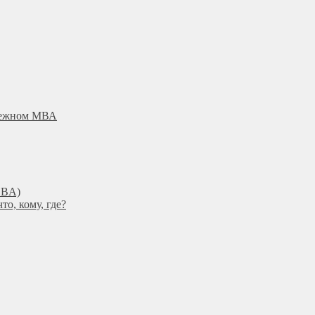
убежном МВА
DBА)
о, кому, где?