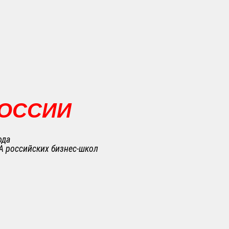
РОССИИ
ода
A российских бизнес-школ