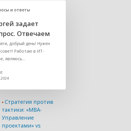
росы и ответы
ргей задает
прос. Отвечаем
еги, добрый день! Нужен
совет! Работаю в ИТ-
е, являюсь…
rt
.2024
Стратегия против
•
тактики: «МВА-
Управление
проектами» vs