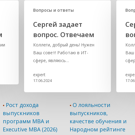
Вопросы и ответы
Воп
Сергей задает
Се
м
вопрос. Отвечаем
во
сии
Коллеги, добрый день! Нужен
Колл
Ваш совет! Работаю в ИТ-
Ваш 
сфере, являюсь…
сфер
expert
expe
17.06.2024
17.06
Рост дохода
О лояльности
•
•
выпускников
выпускников,
программ МВА и
качестве обучения и
Executive MBA (2026)
Народном рейтинге