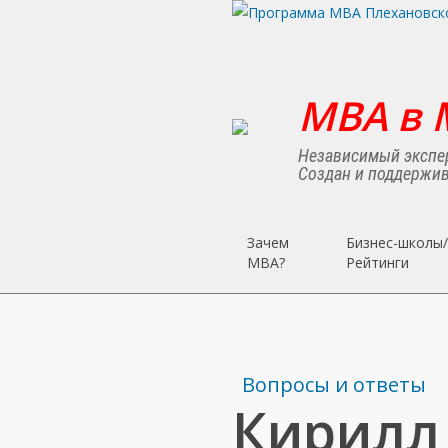
Skip
to
main
content
MBA в 
Независимый экспер
Создан и поддержив
Зачем
Бизнес-школы/
MBA?
Рейтинги
Вопросы и ответы
Кирилл 