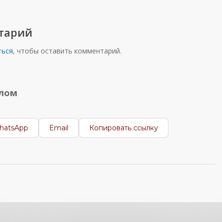
тарий
ться
, чтобы оставить комментарий.
алом
hatsApp
Email
Копировать ссылку
нтересно