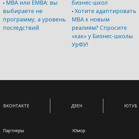
MBA или EMBA: вы
бизнес-школ
•
выбираете не
Хотите адаптировать
•
программу, а уровень
МВА к новым
последствий
реалиям? Спросите
«как» у Бизнес-школы
УрФУ!
ВКОНТАКТЕ
ДЗЕН
ЮТУБ
Партнеры
Юмор