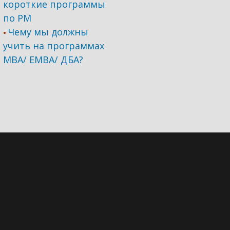
короткие программы
по PM
Чему мы должны
•
учить на программах
МВА/ ЕМВА/ ДБА?