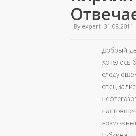
Отвеча
By
expert
31.08.2011
Добрый де
Хотелось 
следующем
специализ
нефтегазо
настоящее
возможные
Губкина. П