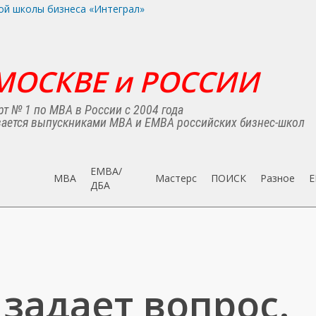
МОСКВЕ и РОССИИ
т № 1 по MBA в России с 2004 года
ается выпускниками MBA и EMBA российских бизнес-школ
EMBA/
MBA
Мастерс
ПОИСК
Разное
E
ДБA
задает вопрос.