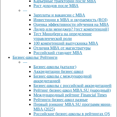
Карьерные траектории после МВА
Рост доходов после МВА
—
Зарплаты и вакансии с MBA
Инвестиции в МВА и окупаемость (ROI)
Оценка эффективности обучения на МВА
Лидер или менеджер? [тест компетенций]
Тест Минцберга на определение
управленческой роли
100 компетенций выпускника MBA
Отличия МВА от магистратуры
Российский стандарт MBA
Бизнес-школы/ Рейтинги
—
Бизнес-школы (каталог)
Аккредитации бизнес-школ
Бизнес-школы с международной
аккредитацией
Бизнес-школы с российской аккредитацией
Рейтинг бизнес-школ MBA.SU (народный)
Международный рейтинг Financial Times
Рейтинги бизнес-школ разные
Первый рэнкинг MBA.SU программ мини-
MBA (2025)
Российские бизнес-школы в рейтингах QS