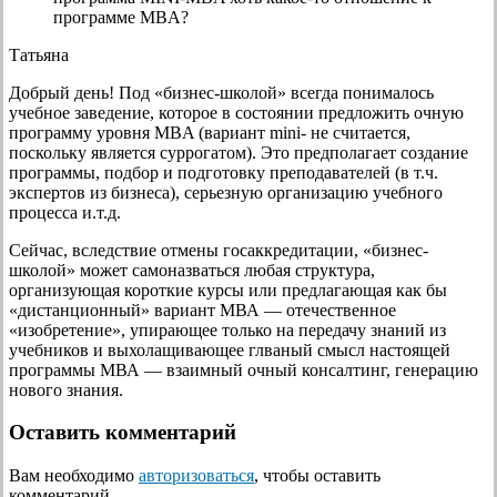
программе MBA?
Татьяна
Добрый день! Под «бизнес-школой» всегда понималось
учебное заведение, которое в состоянии предложить очную
программу уровня MBA (вариант mini- не считается,
поскольку является суррогатом). Это предполагает создание
программы, подбор и подготовку преподавателей (в т.ч.
экспертов из бизнеса), серьезную организацию учебного
процесса и.т.д.
Сейчас, вследствие отмены госаккредитации, «бизнес-
школой» может самоназваться любая структура,
организующая короткие курсы или предлагающая как бы
«дистанционный» вариант МВА — отечественное
«изобретение», упирающее только на передачу знаний из
учебников и выхолащивающее глваный смысл настоящей
программы МВА — взаимный очный консалтинг, генерацию
нового знания.
Оставить комментарий
Вам необходимо
авторизоваться
, чтобы оставить
комментарий.