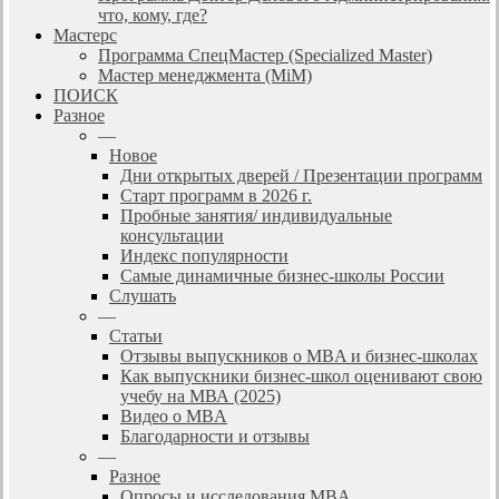
что, кому, где?
Мастерс
Программа СпецМастер (Specialized Master)
Мастер менеджмента (MiM)
ПОИСК
Разное
—
Новое
Дни открытых дверей / Презентации программ
Старт программ в 2026 г.
Пробные занятия/ индивидуальные
консультации
Индекс популярности
Самые динамичные бизнес-школы России
Слушать
—
Статьи
Отзывы выпускников о MBA и бизнес-школах
Как выпускники бизнес-школ оценивают свою
учебу на МВА (2025)
Видео о MBA
Благодарности и отзывы
—
Разное
Опросы и исследования MBA