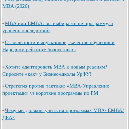
MBA (2026)
MBA или EMBA: вы выбираете не программу, а
•
уровень последствий
О лояльности выпускников, качестве обучения и
•
Народном рейтинге бизнес-школ
Хотите адаптировать МВА к новым реалиям?
•
Спросите «как» у Бизнес-школы УрФУ!
Стратегия против тактики: «МВА-Управление
•
проектами» vs короткие программы по PM
Чему мы должны учить на программах МВА/ ЕМВА/
•
ДБА?