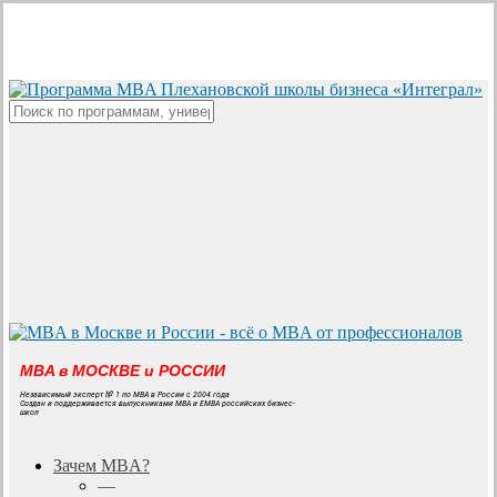
Skip
to
main
content
Close
Search
MBA в МОСКВЕ и РОССИИ
Независимый эксперт № 1 по MBA в России с 2004 года
Создан и поддерживается выпускниками MBA и EMBA российских бизнес-
школ
search
Menu
Зачем MBA?
—