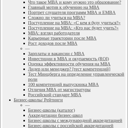
Что такое МВА и кому нужно это образование?
Главный мотив к обучению на МВА
Портрет слушателя программ МВА и EMBA
Сложно ли учиться на МВА?
Поступление на МВА: «С кем я буду учиться?»
Поступление на МВА: «Кто нас будет учить?»
МВА: взгляд работодателя
Карьерные траектории после МВА
Рост доходов после МВА
—
Зарплаты и вакансии с MBA
Инвестиции в МВА и окупаемость (ROI)
Оценка эффективности обучения на МВА
Лидер или менеджер? [тест компетенций]
Тест Минцберга на определение управленческой
роли
100 компетенций выпускника MBA
Отличия МВА от магистратуры
Российский стандарт MBA
Бизнес-школы/ Рейтинги
—
Бизнес-школы (каталог)
Аккредитации бизнес-школ
Бизнес-школы с международной аккредитацией
Бизнес-школы с российской аккредитацией