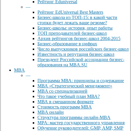
Рейтинг Eduniversal
—
Рейтинг EdUniversal Best Masters
Бизнес-школа из ТОП-15: в какой части
стопки будет лежать ваше резюме?
Бизнес-школы: история, опыт работы
ТОП преподавателей бизнес-школ
Архив рейтингов бизнес-школ 2004-2015
Бизнес-образование в цифрах
Число выпускников российских бизнес-школ
Известность и репутация бизнес-школ
Президент Российской ассоциации бизнес-
образования на MBA.SU
MBA
—
Программа МВА: принципы и содержание
МВА «Cтратегический менеджмент»
MBA со специализацией
Что такое учебный план МВА?
МВА в смешанном формате
Стоимость программ MBA
MBA онлайн
Cтруктура программы онлайн-MBA
MPA: мастер государственного управления
Обучение руководителей: GMP, AMP, SMP