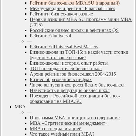
Рейтинг бизнес-школ MBA.SU (народный)
Международный рейтинг Financial Times
Рейтинги бизнес-школ разные
Первый рэнкинг MBA.SU программ мини-MBA
(2025)
Российские бизнес-школы в рейтингах QS
Рейтинг Eduniversal
—
Рейтинг EdUniversal Best Masters
Бизнес-школа из ТОП-15: в какой части стопки
будет лежать ваше резюме?
Бизнес-школы: история, опыт работы
ТОП преподавателей бизнес-школ
Архив рейтингов бизнес-школ 2004-2015
Бизнес-образование в цифрах
Число выпускников российских бизнес-школ
Известность и репутация бизнес-школ
Президент Российской ассоциации бизнес-
образования на MBA.SU
MBA
—
Программа МВА: принципы и содержание
МВА «Cтратегический менеджмент»
MBA со специализацией
Что такое учебный план МВА?