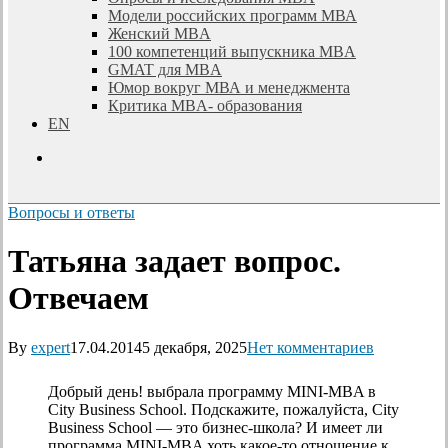
Модели российских программ МВА
Женский MBA
100 компетенций выпускника MBA
GMAT для MBA
Юмор вокруг МВА и менеджмента
Критика MBA- образования
EN
search
Вопросы и ответы
Татьяна задает вопрос.
Отвечаем
By
expert
17.04.2014
5 декабря, 2025
Нет комментариев
Добрый день! выбрала программу MINI-MBA в
City Business School. Подскажите, пожалуйста, City
Business School — это бизнес-школа? И имеет ли
программа MINI-MBA хоть какое-то отношение к