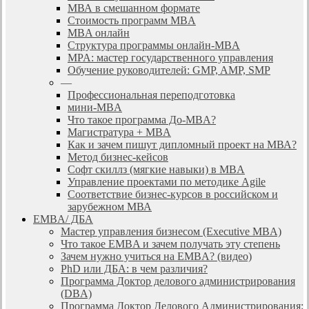
МВА в смешанном формате
Стоимость программ MBA
MBA онлайн
Cтруктура программы онлайн-MBA
MPA: мастер государственного управления
Обучение руководителей: GMP, AMP, SMP
—
Профессиональная переподготовка
мини-MBA
Что такое программа До-MBA?
Магистратура + MBA
Как и зачем пишут дипломный проект на МВА?
Метод бизнес-кейсов
Софт скиллз (мягкие навыки) в MBA
Управление проектами по методике Agile
Соответствие бизнес-курсов в российском и
зарубежном МВА
EMBA/ ДБA
Мастер управления бизнесом (Executive MBA)
Что такое EMBA и зачем получать эту степень
Зачем нужно учиться на EMBA? (видео)
PhD или ДБА: в чем различия?
Программа Доктор делового администрирования
(DBА)
Программа Доктор Делового Администрирования: