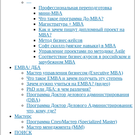
—
Профессиональная переподготовка
мини-MBA
Что такое программа До-MBA?
Магистратура + MBA
Как и зачем пишут дипломный проект на
МВА?
Метод бизнес-кейсов
Софт скиллз (мягкие навыки) в MBA
Управление проектами по методике Agile
Соответствие бизнес-курсов в российском и
зарубежном МВА
EMBA/ ДБA
Мастер управления бизнесом (Executive MBA)
Что такое EMBA и зачем получать эту степень
Зачем нужно учиться на EMBA? (видео)
PhD или ДБА: в чем различия?
Программа Доктор делового администрирования
(DBА)
Программа Доктор Делового Администрирования:
что, кому, где?
Мастерс
Программа СпецМастер (Specialized Master)
Мастер менеджмента (MiM)
ПОИСК