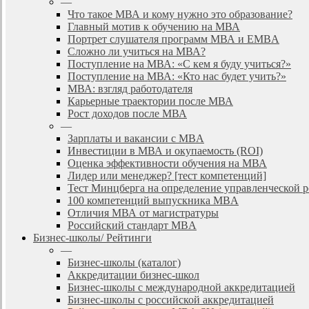
—
Что такое МВА и кому нужно это образование?
Главный мотив к обучению на МВА
Портрет слушателя программ МВА и EMBA
Сложно ли учиться на МВА?
Поступление на МВА: «С кем я буду учиться?»
Поступление на МВА: «Кто нас будет учить?»
МВА: взгляд работодателя
Карьерные траектории после МВА
Рост доходов после МВА
—
Зарплаты и вакансии с MBA
Инвестиции в МВА и окупаемость (ROI)
Оценка эффективности обучения на МВА
Лидер или менеджер? [тест компетенций]
Тест Минцберга на определение управленческой 
100 компетенций выпускника MBA
Отличия МВА от магистратуры
Российский стандарт MBA
Бизнес-школы/ Рейтинги
—
Бизнес-школы (каталог)
Аккредитации бизнес-школ
Бизнес-школы с международной аккредитацией
Бизнес-школы с российской аккредитацией