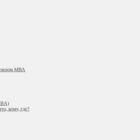
убежном МВА
DBА)
о, кому, где?