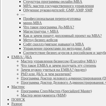
Cтруктура программы онлайн-MBA
MPA: мастер государственного управления
Обучение руководителей: GMP, AMP, SMP
—
Профессиональная переподготовка
мини-MBA
Что такое программа До-MBA?
Магистратура + MBA
Как и зачем пишут дипломный проект на МВА?
Метод бизнес-кейсов
Софт скиллз (мягкие навыки) в MBA
Управление проектами по методике Agile
Соответствие бизнес-курсов в российском и зар
EMBA/ ДБA
Мастер управления бизнесом (Executive MBA)
Что такое EMBA и зачем получать эту степень
Зачем нужно учиться на EMBA? (видео)
PhD или ДБА: в чем различия?
Программа Доктор делового администрирования (
Программа Доктор Делового Администрирования: чт
Мастерс
Программа СпецМастер (Specialized Master)
Мастер менеджмента (MiM)
ПОИСК
Разное