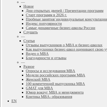
—
Новое
Дни открытых дверей / Презентации программ
Старт программ в 2026 г.
Пробные занятия/ индивидуальные консультаци
Индекс популярности
Самые динамичные бизнес-школы России
Слушать
—
Статьи
Отзывы выпускников о MBA и бизнес-школах
Как выпускники бизнес-школ оценивают свою у
Видео о MBA
Благодарности и отзывы
—
Разное
Опросы и исследования MBA
Модели российских программ МВА
Женский MBA
100 компетенций выпускника MBA
GMAT для MBA
Юмор вокруг МВА и менеджмента
Критика MBA- образования
EN