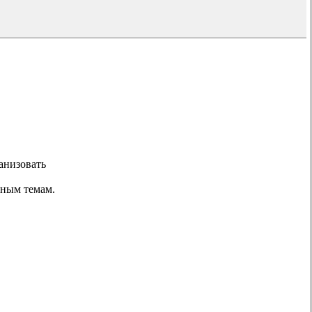
анизовать
нным темам.