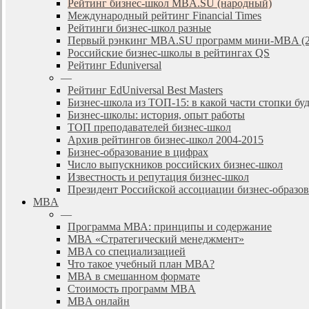
Рейтинг бизнес-школ MBA.SU (народный)
Международный рейтинг Financial Times
Рейтинги бизнес-школ разные
Первый рэнкинг MBA.SU программ мини-MBA (2
Российские бизнес-школы в рейтингах QS
Рейтинг Eduniversal
—
Рейтинг EdUniversal Best Masters
Бизнес-школа из ТОП-15: в какой части стопки бу
Бизнес-школы: история, опыт работы
ТОП преподавателей бизнес-школ
Архив рейтингов бизнес-школ 2004-2015
Бизнес-образование в цифрах
Число выпускников российских бизнес-школ
Известность и репутация бизнес-школ
Президент Российской ассоциации бизнес-образ
MBA
—
Программа МВА: принципы и содержание
МВА «Cтратегический менеджмент»
MBA со специализацией
Что такое учебный план МВА?
МВА в смешанном формате
Стоимость программ MBA
MBA онлайн