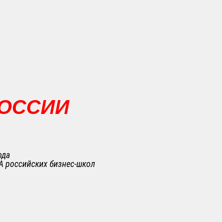
РОССИИ
ода
A российских бизнес-школ