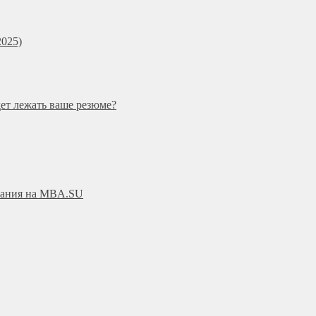
025)
дет лежать ваше резюме?
ования на MBA.SU