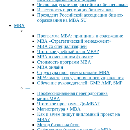
Число выпускников российских бизнес-школ
Известность и репутация бизнес-школ
Президент Российской ассоциации бизнес-
образования на MBA.SU
MBA
—
Программа МВА: принципы и содержание
МВА «Cтратегический менеджмент»
MBA со специализацией
Что такое учебный план МВА?
МВА в смешанном формате
Стоимость программ MBA
MBA онлайн
Cтруктура программы онлайн-MBA
MPA: мастер государственного управления
Обучение руководителей: GMP, AMP, SMP
—
Профессиональная переподготовка
мини-MBA
Что такое программа До-MBA?
Магистратура + MBA
Как и зачем пишут дипломный проект на
МВА?
Метод бизнес-кейсов
Софт скиллз (мягкие навыки) в MBA