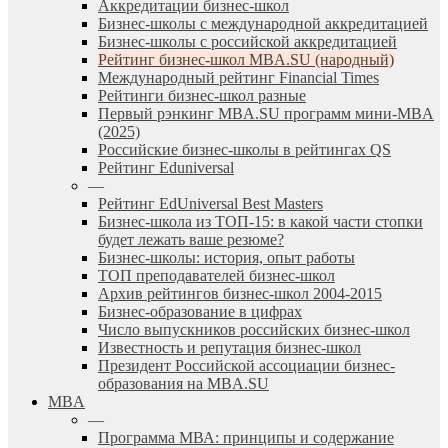
Аккредитации бизнес-школ
Бизнес-школы с международной аккредитацией
Бизнес-школы с российской аккредитацией
Рейтинг бизнес-школ MBA.SU (народный)
Международный рейтинг Financial Times
Рейтинги бизнес-школ разные
Первый рэнкинг MBA.SU программ мини-MBA
(2025)
Российские бизнес-школы в рейтингах QS
Рейтинг Eduniversal
—
Рейтинг EdUniversal Best Masters
Бизнес-школа из ТОП-15: в какой части стопки
будет лежать ваше резюме?
Бизнес-школы: история, опыт работы
ТОП преподавателей бизнес-школ
Архив рейтингов бизнес-школ 2004-2015
Бизнес-образование в цифрах
Число выпускников российских бизнес-школ
Известность и репутация бизнес-школ
Президент Российской ассоциации бизнес-
образования на MBA.SU
MBA
—
Программа МВА: принципы и содержание