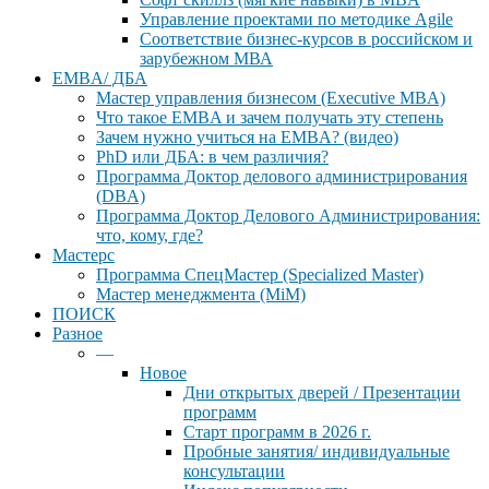
Управление проектами по методике Agile
Соответствие бизнес-курсов в российском и
зарубежном МВА
EMBA/ ДБA
Мастер управления бизнесом (Executive MBA)
Что такое EMBA и зачем получать эту степень
Зачем нужно учиться на EMBA? (видео)
PhD или ДБА: в чем различия?
Программа Доктор делового администрирования
(DBА)
Программа Доктор Делового Администрирования:
что, кому, где?
Мастерс
Программа СпецМастер (Specialized Master)
Мастер менеджмента (MiM)
ПОИСК
Разное
—
Новое
Дни открытых дверей / Презентации
программ
Старт программ в 2026 г.
Пробные занятия/ индивидуальные
консультации