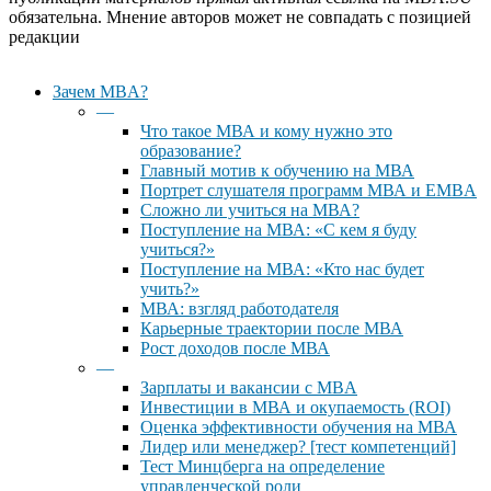
обязательна. Мнение авторов может не совпадать с позицией
редакции
Close
Зачем MBA?
Menu
—
Что такое МВА и кому нужно это
образование?
Главный мотив к обучению на МВА
Портрет слушателя программ МВА и EMBA
Сложно ли учиться на МВА?
Поступление на МВА: «С кем я буду
учиться?»
Поступление на МВА: «Кто нас будет
учить?»
МВА: взгляд работодателя
Карьерные траектории после МВА
Рост доходов после МВА
—
Зарплаты и вакансии с MBA
Инвестиции в МВА и окупаемость (ROI)
Оценка эффективности обучения на МВА
Лидер или менеджер? [тест компетенций]
Тест Минцберга на определение
управленческой роли