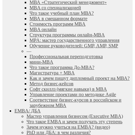
МВА «Cтратегический менеджмент»
MBA со специализацией
Что такое учебный план МВА?
МВА в смешанном формате
Стоимость программ MBA
MBA онлайн
Cтруктура программы онлайн-MBA
MPA: мастер государственного управления
Обучение руководителей: GMP, AMP, SMP
—
Профессиональная переподготовка
мини-MBA
Что такое программа До-MBA?
Магистратура + MBA
Как и зачем пишут дипломный проект на МВА?
Метод бизнес-кейсов
Софт скиллз (мягкие навыки) в MBA
Управление проектами по методике Agile
Соответствие бизнес-курсов в российском и
зарубежном МВА
EMBA/ ДБA
Мастер управления бизнесом (Executive MBA)
Что такое EMBA и зачем получать эту степень
Зачем нужно учиться на EMBA? (видео)
PhD или ДБА: в чем различия?