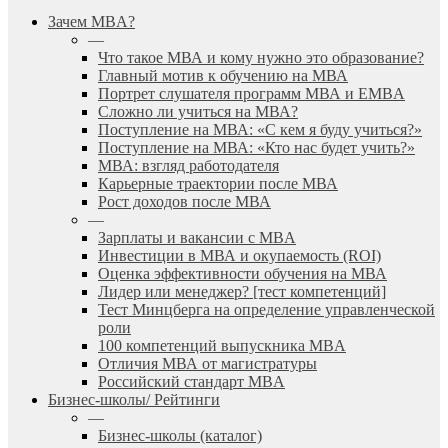
search
Menu
Зачем MBA?
—
Что такое МВА и кому нужно это образование?
Главный мотив к обучению на МВА
Портрет слушателя программ МВА и EMBA
Сложно ли учиться на МВА?
Поступление на МВА: «С кем я буду учиться?»
Поступление на МВА: «Кто нас будет учить?»
МВА: взгляд работодателя
Карьерные траектории после МВА
Рост доходов после МВА
—
Зарплаты и вакансии с MBA
Инвестиции в МВА и окупаемость (ROI)
Оценка эффективности обучения на МВА
Лидер или менеджер? [тест компетенций]
Тест Минцберга на определение управленческой
роли
100 компетенций выпускника MBA
Отличия МВА от магистратуры
Российский стандарт MBA
Бизнес-школы/ Рейтинги
—
Бизнес-школы (каталог)