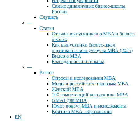
Индекс популярности
Самые динамичные бизнес-школы
России
Слушать
—
Статьи
Отзывы выпускников о MBA и бизнес-
школах
Как выпускники бизнес-школ
оценивают свою учебу на МВА (2025)
Видео о MBA
Благодарности и отзывы
—
Разное
Опросы и исследования MBA
Модели российских программ МВА
Женский MBA
100 компетенций выпускника MBA
GMAT для MBA
Юмор вокруг МВА и менеджмента
Критика MBA- образования
EN