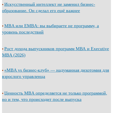
Искусственный интеллект не заменил бизнес-
•
образование. Он сделал его ещё важнее
MBA или EMBA: вы выбираете не программу, а
•
уровень последствий
Рост дохода выпускников программ МВА и Executive
•
MBA (2026)
«MBA vs бизнес-клуб» — надуманная дихотомия для
•
взрослого управленца
Ценность MBA определяется не только программой,
•
но и тем, что происходит после выпуска