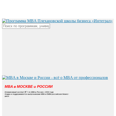
Skip
to
main
content
Close
Search
MBA в МОСКВЕ и РОССИИ
Независимый эксперт № 1 по MBA в России с 2004 года
Создан и поддерживается выпускниками MBA и EMBA российских бизнес-
школ