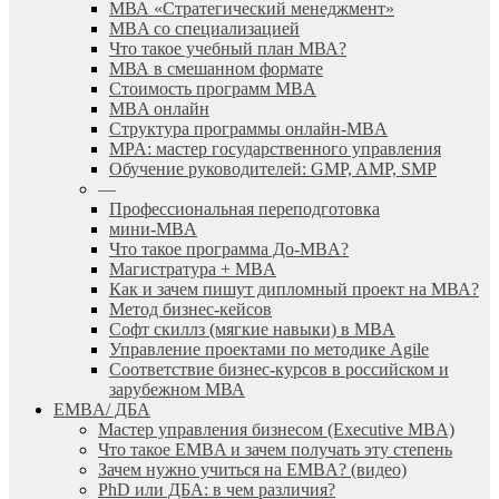
МВА «Cтратегический менеджмент»
MBA со специализацией
Что такое учебный план МВА?
МВА в смешанном формате
Стоимость программ MBA
MBA онлайн
Cтруктура программы онлайн-MBA
MPA: мастер государственного управления
Обучение руководителей: GMP, AMP, SMP
—
Профессиональная переподготовка
мини-MBA
Что такое программа До-MBA?
Магистратура + MBA
Как и зачем пишут дипломный проект на МВА?
Метод бизнес-кейсов
Софт скиллз (мягкие навыки) в MBA
Управление проектами по методике Agile
Соответствие бизнес-курсов в российском и
зарубежном МВА
EMBA/ ДБA
Мастер управления бизнесом (Executive MBA)
Что такое EMBA и зачем получать эту степень
Зачем нужно учиться на EMBA? (видео)
PhD или ДБА: в чем различия?