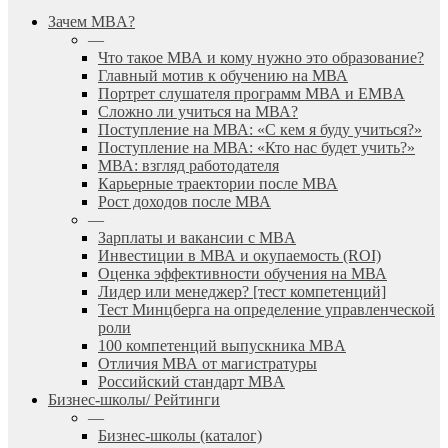
search
Menu
Зачем MBA?
—
Что такое МВА и кому нужно это образование?
Главный мотив к обучению на МВА
Портрет слушателя программ МВА и EMBA
Сложно ли учиться на МВА?
Поступление на МВА: «С кем я буду учиться?»
Поступление на МВА: «Кто нас будет учить?»
МВА: взгляд работодателя
Карьерные траектории после МВА
Рост доходов после МВА
—
Зарплаты и вакансии с MBA
Инвестиции в МВА и окупаемость (ROI)
Оценка эффективности обучения на МВА
Лидер или менеджер? [тест компетенций]
Тест Минцберга на определение управленческой
роли
100 компетенций выпускника MBA
Отличия МВА от магистратуры
Российский стандарт MBA
Бизнес-школы/ Рейтинги
—
Бизнес-школы (каталог)