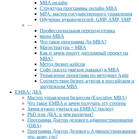
MBA онлайн
Cтруктура программы онлайн-MBA
MPA: мастер государственного управления
Обучение руководителей: GMP, AMP, SMP
—
Профессиональная переподготовка
мини-MBA
Что такое программа До-MBA?
Магистратура + MBA
Как и зачем пишут дипломный проект на
МВА?
Метод бизнес-кейсов
Софт скиллз (мягкие навыки) в MBA
Управление проектами по методике Agile
Соответствие бизнес-курсов в российском и
зарубежном МВА
EMBA/ ДБA
Мастер управления бизнесом (Executive MBA)
Что такое EMBA и зачем получать эту степень
Зачем нужно учиться на EMBA? (видео)
PhD или ДБА: в чем различия?
Программа Доктор делового администрирования
(DBА)
Программа Доктор Делового Администрирования:
что, кому, где?