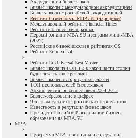
Аккредитации бизнес-школ
Бизнес-школы с международной аккредитацией
Бизнес-школы с российской аккредитацией
Рейтинг бизнес-школ MBA.SU (народный)
Международный рейтинг Financial Times
Рейтинги бизнес-школ разные
Первый рэнкинг MBA.SU программ мини-MBA
(2025)
Российские бизнес-школы в рейтингах QS
Рейтинг Eduniversal
—
Рейтинг EdUniversal Best Masters
Бизнес-школа из ТОП-15: в какой части стопки
будет лежать ваше резюме?
Бизнес-школы: история, опыт работы
ТОП преподавателей бизнес-школ
Архив рейтингов бизнес-школ 2004-2015
Бизнес-образование в цифрах
Число выпускников российских бизнес-школ
Известность и репутация бизнес-школ
Президент Российской ассоциации бизнес-
образования на MBA.SU
MBA
—
Программа МВА: принципы и содержание