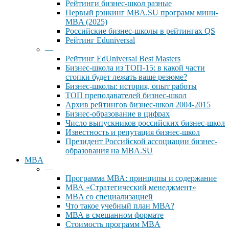
Рейтинги бизнес-школ разные
Первый рэнкинг MBA.SU программ мини-
MBA (2025)
Российские бизнес-школы в рейтингах QS
Рейтинг Eduniversal
—
Рейтинг EdUniversal Best Masters
Бизнес-школа из ТОП-15: в какой части
стопки будет лежать ваше резюме?
Бизнес-школы: история, опыт работы
ТОП преподавателей бизнес-школ
Архив рейтингов бизнес-школ 2004-2015
Бизнес-образование в цифрах
Число выпускников российских бизнес-школ
Известность и репутация бизнес-школ
Президент Российской ассоциации бизнес-
образования на MBA.SU
MBA
—
Программа МВА: принципы и содержание
МВА «Cтратегический менеджмент»
MBA со специализацией
Что такое учебный план МВА?
МВА в смешанном формате
Стоимость программ MBA