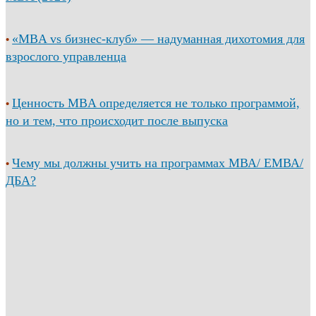
«MBA vs бизнес-клуб» — надуманная дихотомия для
•
взрослого управленца
Ценность MBA определяется не только программой,
•
но и тем, что происходит после выпуска
Чему мы должны учить на программах МВА/ ЕМВА/
•
ДБА?