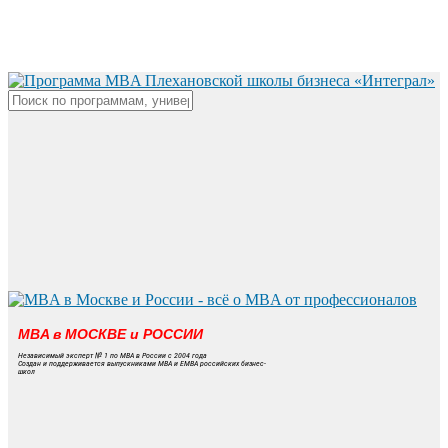
Skip
to
main
content
Close
Search
MBA в МОСКВЕ и РОССИИ
Независимый эксперт № 1 по MBA в России с 2004 года
Создан и поддерживается выпускниками MBA и EMBA российских бизнес-
школ