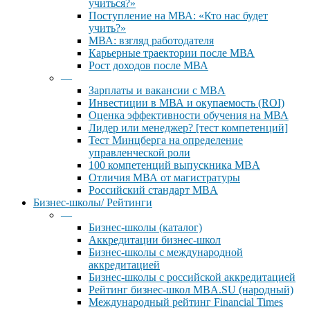
учиться?»
Поступление на МВА: «Кто нас будет
учить?»
МВА: взгляд работодателя
Карьерные траектории после МВА
Рост доходов после МВА
—
Зарплаты и вакансии с MBA
Инвестиции в МВА и окупаемость (ROI)
Оценка эффективности обучения на МВА
Лидер или менеджер? [тест компетенций]
Тест Минцберга на определение
управленческой роли
100 компетенций выпускника MBA
Отличия МВА от магистратуры
Российский стандарт MBA
Бизнес-школы/ Рейтинги
—
Бизнес-школы (каталог)
Аккредитации бизнес-школ
Бизнес-школы с международной
аккредитацией
Бизнес-школы с российской аккредитацией
Рейтинг бизнес-школ MBA.SU (народный)
Международный рейтинг Financial Times