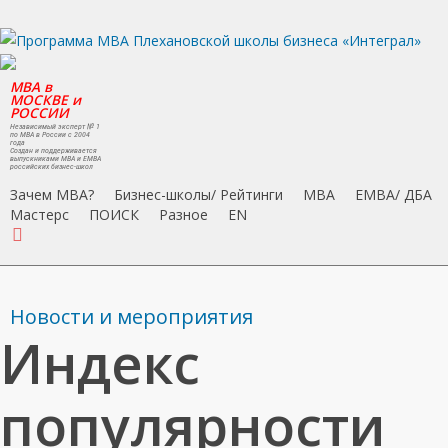
Skip
to
main
MBA в
content
МОСКВЕ и
РОССИИ
Независимый эксперт № 1
по MBA в России с 2004
года
Создан и поддерживается
выпускниками MBA и EMBA
российских бизнес-школ
Зачем MBA?
Бизнес-школы/ Рейтинги
MBA
EMBA/ ДБA
Мастерс
ПОИСК
Разное
EN
search
Новости и мероприятия
Индекс
популярности