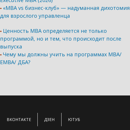
Executive MBA (2026)
«MBA vs бизнес-клуб» — надуманная дихотомия
•
для взрослого управленца
Ценность MBA определяется не только
•
программой, но и тем, что происходит после
выпуска
Чему мы должны учить на программах МВА/
•
ЕМВА/ ДБА?
ВКОНТАКТЕ
ДЗЕН
ЮТУБ