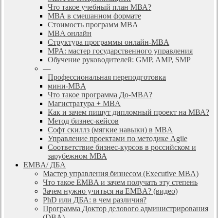
Что такое учебный план МВА?
МВА в смешанном формате
Стоимость программ MBA
MBA онлайн
Cтруктура программы онлайн-MBA
MPA: мастер государственного управления
Обучение руководителей: GMP, AMP, SMP
—
Профессиональная переподготовка
мини-MBA
Что такое программа До-MBA?
Магистратура + MBA
Как и зачем пишут дипломный проект на МВА?
Метод бизнес-кейсов
Софт скиллз (мягкие навыки) в MBA
Управление проектами по методике Agile
Соответствие бизнес-курсов в российском и
зарубежном МВА
EMBA/ ДБA
Мастер управления бизнесом (Executive MBA)
Что такое EMBA и зачем получать эту степень
Зачем нужно учиться на EMBA? (видео)
PhD или ДБА: в чем различия?
Программа Доктор делового администрирования
(DBА)