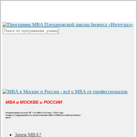
Skip
to
main
content
Close
Search
MBA в МОСКВЕ и РОССИИ
Независимый эксперт № 1 по MBA в России с 2004 года
Создан и поддерживается выпускниками MBA и EMBA российских бизнес-
школ
search
Menu
Зачем MBA?