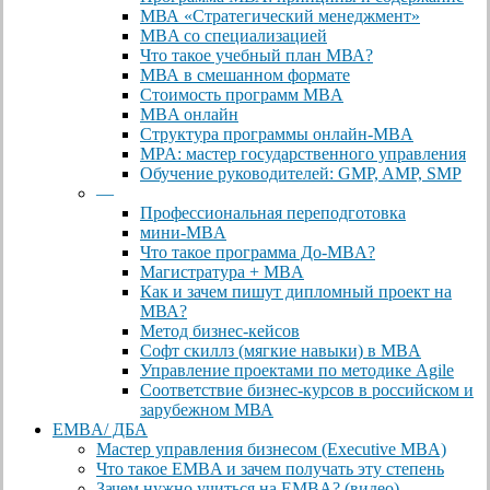
МВА «Cтратегический менеджмент»
MBA со специализацией
Что такое учебный план МВА?
МВА в смешанном формате
Стоимость программ MBA
MBA онлайн
Cтруктура программы онлайн-MBA
MPA: мастер государственного управления
Обучение руководителей: GMP, AMP, SMP
—
Профессиональная переподготовка
мини-MBA
Что такое программа До-MBA?
Магистратура + MBA
Как и зачем пишут дипломный проект на
МВА?
Метод бизнес-кейсов
Софт скиллз (мягкие навыки) в MBA
Управление проектами по методике Agile
Соответствие бизнес-курсов в российском и
зарубежном МВА
EMBA/ ДБA
Мастер управления бизнесом (Executive MBA)
Что такое EMBA и зачем получать эту степень
Зачем нужно учиться на EMBA? (видео)