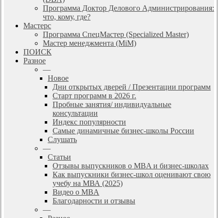
Программа Доктор Делового Администрирования:
что, кому, где?
Мастерс
Программа СпецМастер (Specialized Master)
Мастер менеджмента (MiM)
ПОИСК
Разное
—
Новое
Дни открытых дверей / Презентации программ
Старт программ в 2026 г.
Пробные занятия/ индивидуальные
консультации
Индекс популярности
Самые динамичные бизнес-школы России
Слушать
—
Статьи
Отзывы выпускников о MBA и бизнес-школах
Как выпускники бизнес-школ оценивают свою
учебу на МВА (2025)
Видео о MBA
Благодарности и отзывы
—