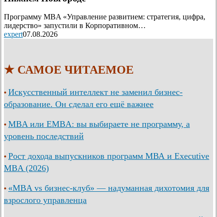
Программу MBA «Управление развитием: стратегия, цифра,
лидерство» запустили в Корпоративном…
expert
07.08.2026
★ САМОЕ ЧИТАЕМОЕ
Искусственный интеллект не заменил бизнес-
•
образование. Он сделал его ещё важнее
MBA или EMBA: вы выбираете не программу, а
•
уровень последствий
Рост дохода выпускников программ МВА и Executive
•
MBA (2026)
«MBA vs бизнес-клуб» — надуманная дихотомия для
•
взрослого управленца