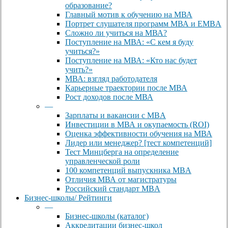
образование?
Главный мотив к обучению на МВА
Портрет слушателя программ МВА и EMBA
Сложно ли учиться на МВА?
Поступление на МВА: «С кем я буду
учиться?»
Поступление на МВА: «Кто нас будет
учить?»
МВА: взгляд работодателя
Карьерные траектории после МВА
Рост доходов после МВА
—
Зарплаты и вакансии с MBA
Инвестиции в МВА и окупаемость (ROI)
Оценка эффективности обучения на МВА
Лидер или менеджер? [тест компетенций]
Тест Минцберга на определение
управленческой роли
100 компетенций выпускника MBA
Отличия МВА от магистратуры
Российский стандарт MBA
Бизнес-школы/ Рейтинги
—
Бизнес-школы (каталог)
Аккредитации бизнес-школ