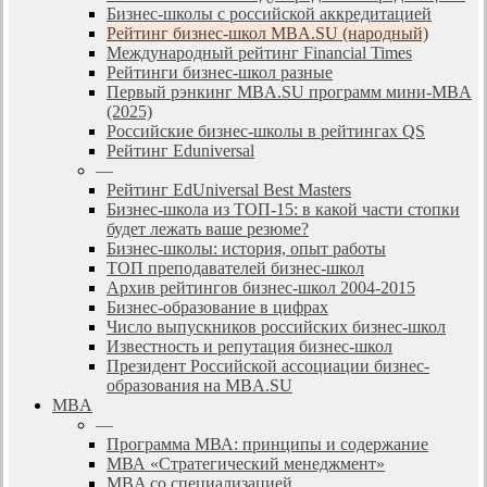
Бизнес-школы с российской аккредитацией
Рейтинг бизнес-школ MBA.SU (народный)
Международный рейтинг Financial Times
Рейтинги бизнес-школ разные
Первый рэнкинг MBA.SU программ мини-MBA
(2025)
Российские бизнес-школы в рейтингах QS
Рейтинг Eduniversal
—
Рейтинг EdUniversal Best Masters
Бизнес-школа из ТОП-15: в какой части стопки
будет лежать ваше резюме?
Бизнес-школы: история, опыт работы
ТОП преподавателей бизнес-школ
Архив рейтингов бизнес-школ 2004-2015
Бизнес-образование в цифрах
Число выпускников российских бизнес-школ
Известность и репутация бизнес-школ
Президент Российской ассоциации бизнес-
образования на MBA.SU
MBA
—
Программа МВА: принципы и содержание
МВА «Cтратегический менеджмент»
MBA со специализацией