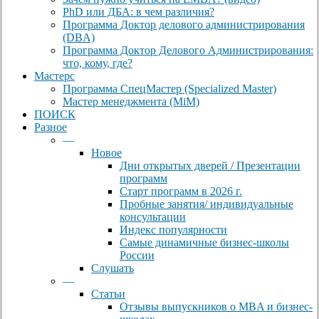
PhD или ДБА: в чем различия?
Программа Доктор делового администрирования
(DBА)
Программа Доктор Делового Администрирования:
что, кому, где?
Мастерс
Программа СпецМастер (Specialized Master)
Мастер менеджмента (MiM)
ПОИСК
Разное
—
Новое
Дни открытых дверей / Презентации
программ
Старт программ в 2026 г.
Пробные занятия/ индивидуальные
консультации
Индекс популярности
Самые динамичные бизнес-школы
России
Слушать
—
Статьи
Отзывы выпускников о MBA и бизнес-