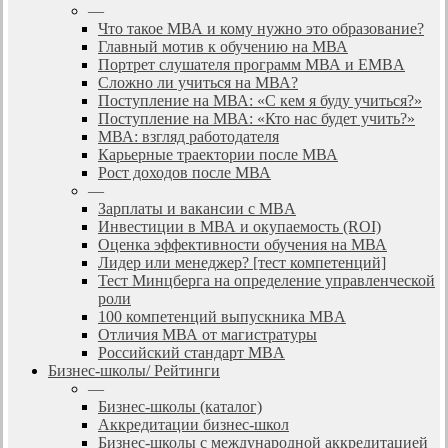
—
Что такое МВА и кому нужно это образование?
Главный мотив к обучению на МВА
Портрет слушателя программ МВА и EMBA
Сложно ли учиться на МВА?
Поступление на МВА: «С кем я буду учиться?»
Поступление на МВА: «Кто нас будет учить?»
МВА: взгляд работодателя
Карьерные траектории после МВА
Рост доходов после МВА
—
Зарплаты и вакансии с MBA
Инвестиции в МВА и окупаемость (ROI)
Оценка эффективности обучения на МВА
Лидер или менеджер? [тест компетенций]
Тест Минцберга на определение управленческой
роли
100 компетенций выпускника MBA
Отличия МВА от магистратуры
Российский стандарт MBA
Бизнес-школы/ Рейтинги
—
Бизнес-школы (каталог)
Аккредитации бизнес-школ
Бизнес-школы с международной аккредитацией