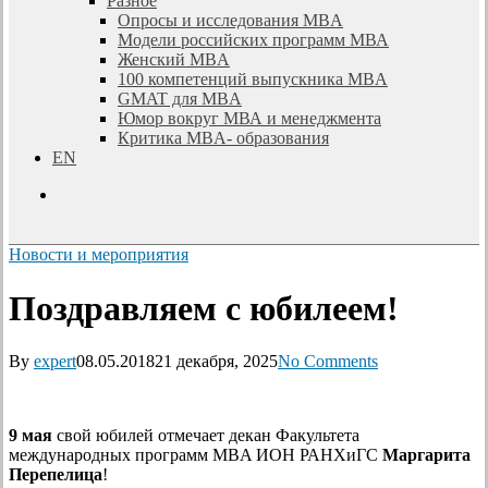
Разное
Опросы и исследования MBA
Модели российских программ МВА
Женский MBA
100 компетенций выпускника MBA
GMAT для MBA
Юмор вокруг МВА и менеджмента
Критика MBA- образования
EN
search
Новости и мероприятия
Поздравляем с юбилеем!
By
expert
08.05.2018
21 декабря, 2025
No Comments
9 мая
свой юбилей отмечает декан Факультета
международных программ MBA ИОН РАНХиГС
Маргарита
Перепелица
!