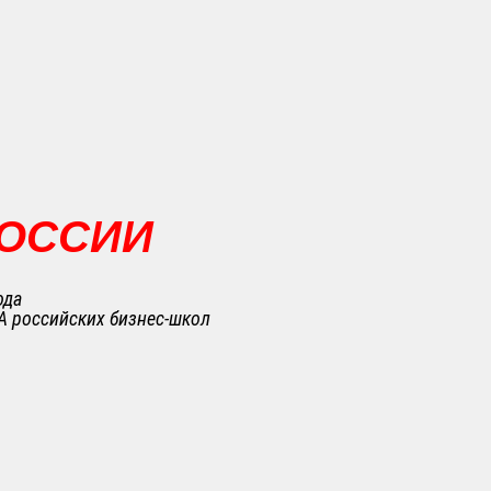
РОССИИ
ода
A российских бизнес-школ