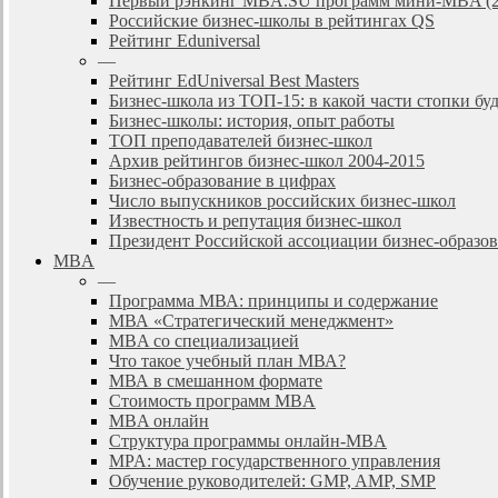
Первый рэнкинг MBA.SU программ мини-MBA (2
Российские бизнес-школы в рейтингах QS
Рейтинг Eduniversal
—
Рейтинг EdUniversal Best Masters
Бизнес-школа из ТОП-15: в какой части стопки бу
Бизнес-школы: история, опыт работы
ТОП преподавателей бизнес-школ
Архив рейтингов бизнес-школ 2004-2015
Бизнес-образование в цифрах
Число выпускников российских бизнес-школ
Известность и репутация бизнес-школ
Президент Российской ассоциации бизнес-образ
MBA
—
Программа МВА: принципы и содержание
МВА «Cтратегический менеджмент»
MBA со специализацией
Что такое учебный план МВА?
МВА в смешанном формате
Стоимость программ MBA
MBA онлайн
Cтруктура программы онлайн-MBA
MPA: мастер государственного управления
Обучение руководителей: GMP, AMP, SMP