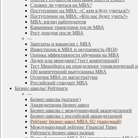
Сложно ли учиться на МВА?
Поступление на МВА: «С кем я буду учиться?»
Поступление на МВА: «Кто нас будет учить?»
МВА: взгляд работодателя
Карьерные траектории после МВА
Рост доходов после МВА
—
Зарплаты и вакансии с MBA
Инвестиции в МВА и окупаемость (ROI)
Оценка эффективности обучения на МВА
Лидер или менеджер? [тест компетенций]
Тест Минцберга на определение управленческой 
100 компетенций выпускника MBA
Отличия МВА от магистратуры
Российский стандарт MBA
Бизнес-школы/ Рейтинги
—
Бизнес-школы (каталог)
Аккредитации бизнес-школ
Бизнес-школы с международной аккредитацией
Бизнес-школы с российской аккредитацией
Рейтинг бизнес-школ MBA.SU (народный)
Международный рейтинг Financial Times
Рейтинги бизнес-школ разные