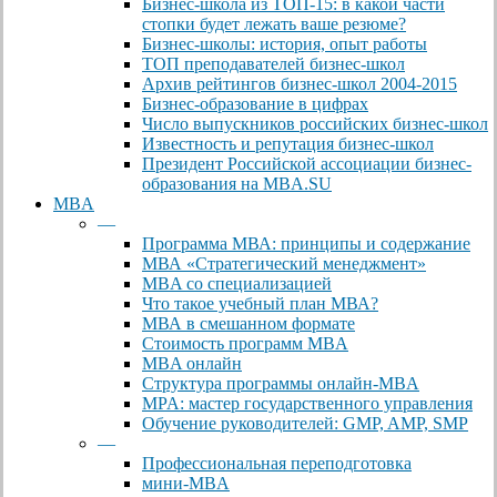
Бизнес-школа из ТОП-15: в какой части
стопки будет лежать ваше резюме?
Бизнес-школы: история, опыт работы
ТОП преподавателей бизнес-школ
Архив рейтингов бизнес-школ 2004-2015
Бизнес-образование в цифрах
Число выпускников российских бизнес-школ
Известность и репутация бизнес-школ
Президент Российской ассоциации бизнес-
образования на MBA.SU
MBA
—
Программа МВА: принципы и содержание
МВА «Cтратегический менеджмент»
MBA со специализацией
Что такое учебный план МВА?
МВА в смешанном формате
Стоимость программ MBA
MBA онлайн
Cтруктура программы онлайн-MBA
MPA: мастер государственного управления
Обучение руководителей: GMP, AMP, SMP
—
Профессиональная переподготовка
мини-MBA