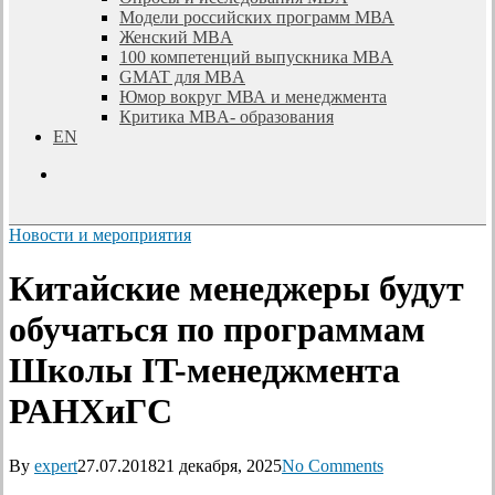
Модели российских программ МВА
Женский MBA
100 компетенций выпускника MBA
GMAT для MBA
Юмор вокруг МВА и менеджмента
Критика MBA- образования
EN
search
Новости и мероприятия
Китайские менеджеры будут
обучаться по программам
Школы IT-менеджмента
РАНХиГС
By
expert
27.07.2018
21 декабря, 2025
No Comments