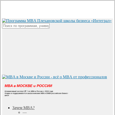
Skip
to
main
content
Close
Search
MBA в МОСКВЕ и РОССИИ
Независимый эксперт № 1 по MBA в России с 2004 года
Создан и поддерживается выпускниками MBA и EMBA российских бизнес-
школ
search
Menu
Зачем MBA?
—