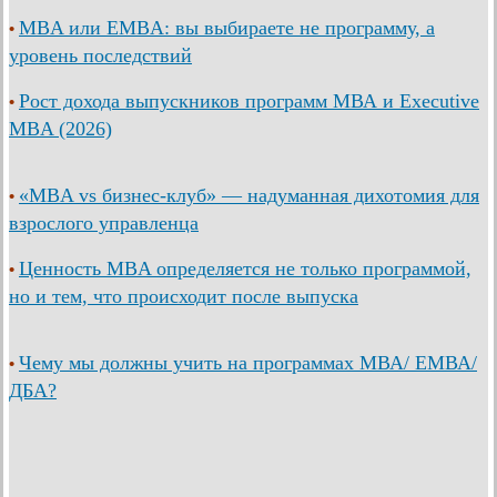
MBA или EMBA: вы выбираете не программу, а
•
уровень последствий
Рост дохода выпускников программ МВА и Executive
•
MBA (2026)
«MBA vs бизнес-клуб» — надуманная дихотомия для
•
взрослого управленца
Ценность MBA определяется не только программой,
•
но и тем, что происходит после выпуска
Чему мы должны учить на программах МВА/ ЕМВА/
•
ДБА?