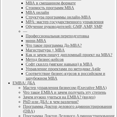
МВА в смешанном формате
Стоимость программ MBA
MBA онлайн
Cтруктура программы онлайн-MBA
MPA: мастер государственного управления
Обучение руководителей: GMP, AMP, SMP
—
Профессиональная переподготовка
мини-MBA
Что такое программа До-MBA?
Магистратура + MBA
Как и зачем пишут дипломный проект на МВА?
Метод бизнес-кейсов
Софт скиллз (мягкие навыки) в MBA
Управление проектами по методике Agile
Соответствие бизнес-курсов в российском и
зарубежном МВА
EMBA/ ДБA
Мастер управления бизнесом (Executive MBA)
Что такое EMBA и зачем получать эту степень
Зачем нужно учиться на EMBA? (видео)
PhD или ДБА: в чем различия?
Программа Доктор делового администрирования
(DBА)
Программа Доктор Делового Администрирования: