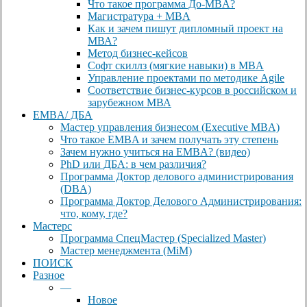
Что такое программа До-MBA?
Магистратура + MBA
Как и зачем пишут дипломный проект на
МВА?
Метод бизнес-кейсов
Софт скиллз (мягкие навыки) в MBA
Управление проектами по методике Agile
Соответствие бизнес-курсов в российском и
зарубежном МВА
EMBA/ ДБA
Мастер управления бизнесом (Executive MBA)
Что такое EMBA и зачем получать эту степень
Зачем нужно учиться на EMBA? (видео)
PhD или ДБА: в чем различия?
Программа Доктор делового администрирования
(DBА)
Программа Доктор Делового Администрирования:
что, кому, где?
Мастерс
Программа СпецМастер (Specialized Master)
Мастер менеджмента (MiM)
ПОИСК
Разное
—
Новое