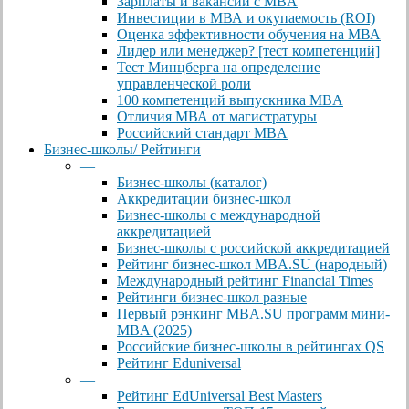
Зарплаты и вакансии с MBA
Инвестиции в МВА и окупаемость (ROI)
Оценка эффективности обучения на МВА
Лидер или менеджер? [тест компетенций]
Тест Минцберга на определение
управленческой роли
100 компетенций выпускника MBA
Отличия МВА от магистратуры
Российский стандарт MBA
Бизнес-школы/ Рейтинги
—
Бизнес-школы (каталог)
Аккредитации бизнес-школ
Бизнес-школы с международной
аккредитацией
Бизнес-школы с российской аккредитацией
Рейтинг бизнес-школ MBA.SU (народный)
Международный рейтинг Financial Times
Рейтинги бизнес-школ разные
Первый рэнкинг MBA.SU программ мини-
MBA (2025)
Российские бизнес-школы в рейтингах QS
Рейтинг Eduniversal
—
Рейтинг EdUniversal Best Masters