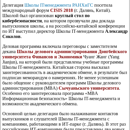
Делегация
Школы ITменеджмента РАНХиГС
посетила
международный форум
CISIS 2018
(г. Далянь, Китай).
Школой был организован
круглый стол по
кибербезопасности
, на котором прозвучали два доклада
выпускников школы, а на российско-китайской конференции
по ИТ выступил директор Школы IT-менеджмента
Александр
Соколов
.
Деловая программа включала переговоры с заместителем
декана
Школы делового администрирования Донгбейского
университета Финансов и Экономики
Чуанг Жанг (Yang
Jianjun), на которой были представлены учебные программы
Школы IT-менеджмента. Китайская сторона высказал
заинтересованность в академическом обмене, в результате был
подписан меморандум о намерениях. Не менее успешным
было общение с руководителем программ Школы делового
администрирования (MBA)
Сычуаньского университета
.
Особенно его заинтересовала программа «MBA
Информационная безопасность» Школы IT-менеджмента и
возможности академического обмена.
Основной целью делегации было налаживание контактов
выпускников и слушателей Школы IT-менеджмента с
компаниями, работающими в ИТ-парке (г. Далянь). В этот раз
российскими ИТ-компаниями были представлены два новых