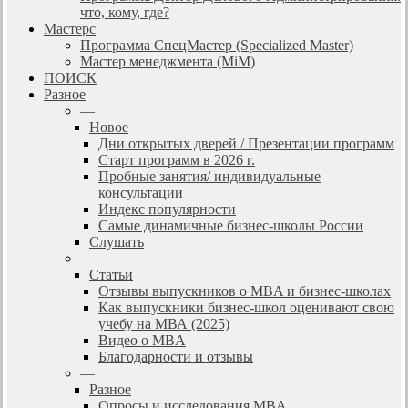
что, кому, где?
Мастерс
Программа СпецМастер (Specialized Master)
Мастер менеджмента (MiM)
ПОИСК
Разное
—
Новое
Дни открытых дверей / Презентации программ
Старт программ в 2026 г.
Пробные занятия/ индивидуальные
консультации
Индекс популярности
Самые динамичные бизнес-школы России
Слушать
—
Статьи
Отзывы выпускников о MBA и бизнес-школах
Как выпускники бизнес-школ оценивают свою
учебу на МВА (2025)
Видео о MBA
Благодарности и отзывы
—
Разное
Опросы и исследования MBA