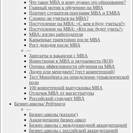
Что такое МВА и кому нужно это образование?
Главный мотив к обучению на МВА
Портрет слушателя программ МВА и EMBA
Сложно ли учиться на МВА?
Поступление на МВА: «С кем я буду учиться?»
Поступление на МВА: «Кто нас будет учить?»
МВА: взгляд работодателя
Карьерные траектории после МВА
Рост доходов после МВА
—
Зарплаты и вакансии с MBA
Инвестиции в МВА и окупаемость (ROI)
Оценка эффективности обучения на МВА
Лидер или менеджер? [тест компетенций]
Тест Минцберга на определение управленческой
роли
100 компетенций выпускника MBA
Отличия МВА от магистратуры
Российский стандарт MBA
Бизнес-школы/ Рейтинги
—
Бизнес-школы (каталог)
Аккредитации бизнес-школ
Бизнес-школы с международной аккредитацией
Бизнес-школы с российской аккредитацией