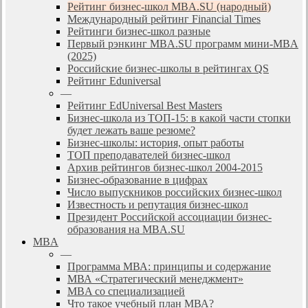
Рейтинг бизнес-школ MBA.SU (народный)
Международный рейтинг Financial Times
Рейтинги бизнес-школ разные
Первый рэнкинг MBA.SU программ мини-MBA
(2025)
Российские бизнес-школы в рейтингах QS
Рейтинг Eduniversal
—
Рейтинг EdUniversal Best Masters
Бизнес-школа из ТОП-15: в какой части стопки
будет лежать ваше резюме?
Бизнес-школы: история, опыт работы
ТОП преподавателей бизнес-школ
Архив рейтингов бизнес-школ 2004-2015
Бизнес-образование в цифрах
Число выпускников российских бизнес-школ
Известность и репутация бизнес-школ
Президент Российской ассоциации бизнес-
образования на MBA.SU
MBA
—
Программа МВА: принципы и содержание
МВА «Cтратегический менеджмент»
MBA со специализацией
Что такое учебный план МВА?