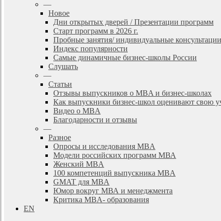
—
Новое
Дни открытых дверей / Презентации программ
Старт программ в 2026 г.
Пробные занятия/ индивидуальные консультаци
Индекс популярности
Самые динамичные бизнес-школы России
Слушать
—
Статьи
Отзывы выпускников о MBA и бизнес-школах
Как выпускники бизнес-школ оценивают свою у
Видео о MBA
Благодарности и отзывы
—
Разное
Опросы и исследования MBA
Модели российских программ МВА
Женский MBA
100 компетенций выпускника MBA
GMAT для MBA
Юмор вокруг МВА и менеджмента
Критика MBA- образования
EN