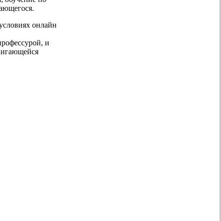
чающегося.
 условиях онлайн
профессурой, и
двигающейся