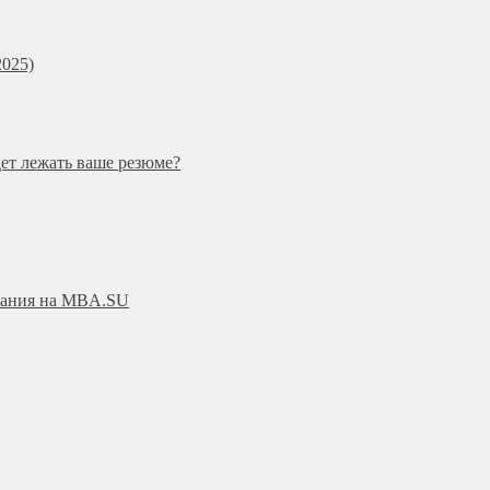
025)
дет лежать ваше резюме?
ования на MBA.SU