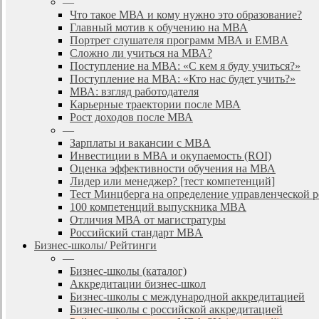
—
Что такое МВА и кому нужно это образование?
Главный мотив к обучению на МВА
Портрет слушателя программ МВА и EMBA
Сложно ли учиться на МВА?
Поступление на МВА: «С кем я буду учиться?»
Поступление на МВА: «Кто нас будет учить?»
МВА: взгляд работодателя
Карьерные траектории после МВА
Рост доходов после МВА
—
Зарплаты и вакансии с MBA
Инвестиции в МВА и окупаемость (ROI)
Оценка эффективности обучения на МВА
Лидер или менеджер? [тест компетенций]
Тест Минцберга на определение управленческой 
100 компетенций выпускника MBA
Отличия МВА от магистратуры
Российский стандарт MBA
Бизнес-школы/ Рейтинги
—
Бизнес-школы (каталог)
Аккредитации бизнес-школ
Бизнес-школы с международной аккредитацией
Бизнес-школы с российской аккредитацией