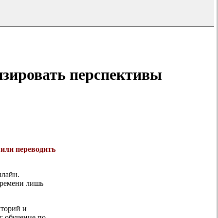
изировать перспективы
 или переводить
нлайн.
 времени лишь
кторий и
; обучение по