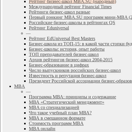
Рейтинг бизнес-школ MBA.SU (народный)
Международный рейтинг Financial Times
Рейтинги бизнес-школ разные
Первый рэнкинг MBA.SU программ мини-MBA (2
Российские бизнес-школы в рейтингах QS
Рейтинг Eduniversal
—
Рейтинг EdUniversal Best Masters
Бизнес-школа из ТОП-15: в какой части стопки бу
Бизнес-школы: история, опыт работы
ТОП преподавателей бизнес-школ
Архив рейтингов бизнес-школ 2004-2015
Бизнес-образование в цифрах
Число выпускников российских бизнес-школ
Известность и репутация бизнес-школ
Президент Российской ассоциации бизнес-образ
MBA
—
Программа МВА: принципы и содержание
МВА «Cтратегический менеджмент»
MBA со специализацией
Что такое учебный план МВА?
МВА в смешанном формате
Стоимость программ MBA
MBA онлайн