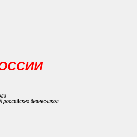
РОССИИ
ода
A российских бизнес-школ