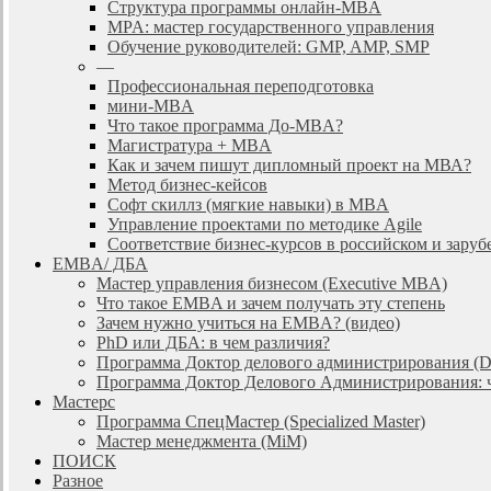
Cтруктура программы онлайн-MBA
MPA: мастер государственного управления
Обучение руководителей: GMP, AMP, SMP
—
Профессиональная переподготовка
мини-MBA
Что такое программа До-MBA?
Магистратура + MBA
Как и зачем пишут дипломный проект на МВА?
Метод бизнес-кейсов
Софт скиллз (мягкие навыки) в MBA
Управление проектами по методике Agile
Соответствие бизнес-курсов в российском и зар
EMBA/ ДБA
Мастер управления бизнесом (Executive MBA)
Что такое EMBA и зачем получать эту степень
Зачем нужно учиться на EMBA? (видео)
PhD или ДБА: в чем различия?
Программа Доктор делового администрирования (
Программа Доктор Делового Администрирования: чт
Мастерс
Программа СпецМастер (Specialized Master)
Мастер менеджмента (MiM)
ПОИСК
Разное