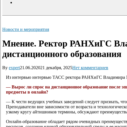
search
Новости и мероприятия
Мнение. Ректор РАНХиГС Вла
дистанционного образования
By
expert
21.06.2020
21 декабря, 2025
Нет комментариев
Из интервью интервью ТАСС ректора РАНХиГС Владимира 
— Вырос ли спрос на дистанционное образование после э
предметы в онлайн?
— К чести ведущих учебных заведений следует признать, что
Преподаватели вне зависимости от возраста и технологическ
узкому кругу айтишников термины, обсуждают преимуществ
Онлайн-образование обладает рядом очевидных преимуществ
ресурсов, создание единой образовательной среды и ее масш