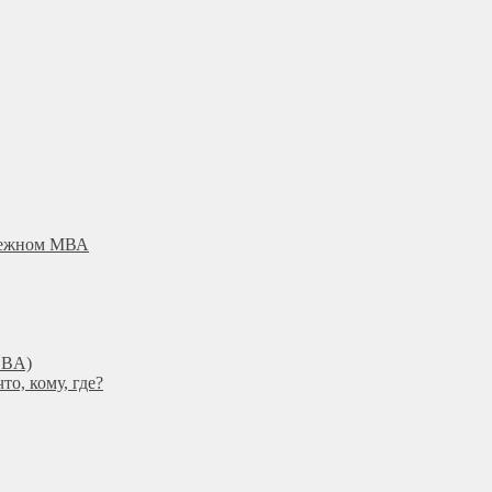
убежном МВА
DBА)
о, кому, где?