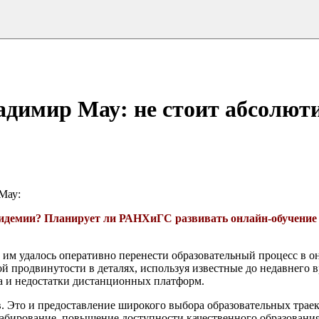
димир Мау: не стоит абсолют
Мау:
пидемии? Планирует ли РАНХиГС развивать онлайн-обучение
 им удалось оперативно перенести образовательный процесс в о
ой продвинутости в деталях, используя известные до недавнего
а и недостатки дистанционных платформ.
. Это и предоставление широкого выбора образовательных трае
табирование, повышение доступности качественного образования