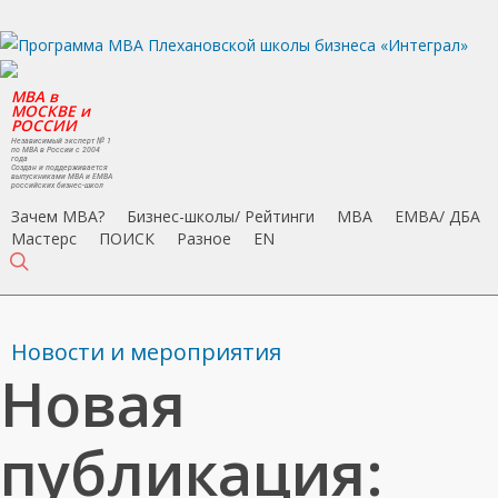
Skip
to
main
MBA в
content
МОСКВЕ и
РОССИИ
Независимый эксперт № 1
по MBA в России с 2004
года
Создан и поддерживается
выпускниками MBA и EMBA
российских бизнес-школ
Зачем MBA?
Бизнес-школы/ Рейтинги
MBA
EMBA/ ДБA
Мастерс
ПОИСК
Разное
EN
search
Новости и мероприятия
Новая
публикация: