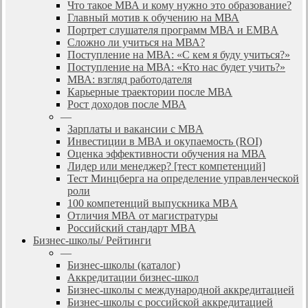
Что такое МВА и кому нужно это образование?
Главный мотив к обучению на МВА
Портрет слушателя программ МВА и EMBA
Сложно ли учиться на МВА?
Поступление на МВА: «С кем я буду учиться?»
Поступление на МВА: «Кто нас будет учить?»
МВА: взгляд работодателя
Карьерные траектории после МВА
Рост доходов после МВА
—
Зарплаты и вакансии с MBA
Инвестиции в МВА и окупаемость (ROI)
Оценка эффективности обучения на МВА
Лидер или менеджер? [тест компетенций]
Тест Минцберга на определение управленческой
роли
100 компетенций выпускника MBA
Отличия МВА от магистратуры
Российский стандарт MBA
Бизнес-школы/ Рейтинги
—
Бизнес-школы (каталог)
Аккредитации бизнес-школ
Бизнес-школы с международной аккредитацией
Бизнес-школы с российской аккредитацией