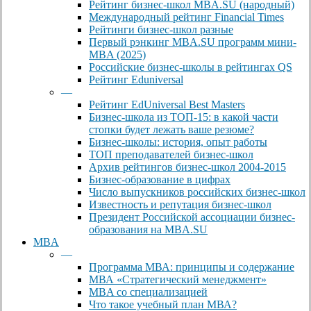
Рейтинг бизнес-школ MBA.SU (народный)
Международный рейтинг Financial Times
Рейтинги бизнес-школ разные
Первый рэнкинг MBA.SU программ мини-
MBA (2025)
Российские бизнес-школы в рейтингах QS
Рейтинг Eduniversal
—
Рейтинг EdUniversal Best Masters
Бизнес-школа из ТОП-15: в какой части
стопки будет лежать ваше резюме?
Бизнес-школы: история, опыт работы
ТОП преподавателей бизнес-школ
Архив рейтингов бизнес-школ 2004-2015
Бизнес-образование в цифрах
Число выпускников российских бизнес-школ
Известность и репутация бизнес-школ
Президент Российской ассоциации бизнес-
образования на MBA.SU
MBA
—
Программа МВА: принципы и содержание
МВА «Cтратегический менеджмент»
MBA со специализацией
Что такое учебный план МВА?