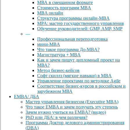
МВА в смешанном формате
Стоимость программ MBA
MBA онлайн
Cтруктура программы онлайн-MBA
MPA: мастер государственного управления
Обучение руководителей: GMP, AMP, SMP
—
Профессиональная переподготовка
мини-MBA
Что такое программа До-MBA?
Магистратура + MBA
Как и зачем пишут дипломный проект на
МВА?
Метод бизнес-кейсов
Софт скиллз (мягкие навыки) в MBA
Управление проектами по методике Agile
Соответствие бизнес-курсов в российском и
зарубежном МВА
EMBA/ ДБA
Мастер управления бизнесом (Executive MBA)
Что такое EMBA и зачем получать эту степень
Зачем нужно учиться на EMBA? (видео)
PhD или ДБА: в чем различия?
Программа Доктор делового администрирования
(DBА)