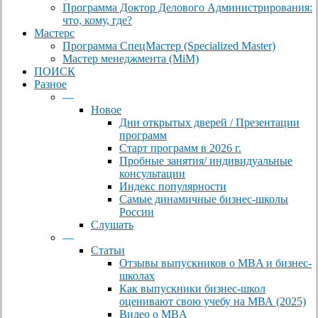
Программа Доктор Делового Администрирования:
что, кому, где?
Мастерс
Программа СпецМастер (Specialized Master)
Мастер менеджмента (MiM)
ПОИСК
Разное
—
Новое
Дни открытых дверей / Презентации
программ
Старт программ в 2026 г.
Пробные занятия/ индивидуальные
консультации
Индекс популярности
Самые динамичные бизнес-школы
России
Слушать
—
Статьи
Отзывы выпускников о MBA и бизнес-
школах
Как выпускники бизнес-школ
оценивают свою учебу на МВА (2025)
Видео о MBA