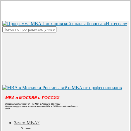
Skip
to
main
content
Close
Search
MBA в МОСКВЕ и РОССИИ
Независимый эксперт № 1 по MBA в России с 2004 года
Создан и поддерживается выпускниками MBA и EMBA российских бизнес-
школ
search
Menu
Зачем MBA?
—