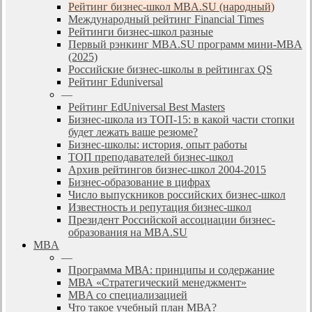
Рейтинг бизнес-школ MBA.SU (народный)
Международный рейтинг Financial Times
Рейтинги бизнес-школ разные
Первый рэнкинг MBA.SU программ мини-MBA
(2025)
Российские бизнес-школы в рейтингах QS
Рейтинг Eduniversal
—
Рейтинг EdUniversal Best Masters
Бизнес-школа из ТОП-15: в какой части стопки
будет лежать ваше резюме?
Бизнес-школы: история, опыт работы
ТОП преподавателей бизнес-школ
Архив рейтингов бизнес-школ 2004-2015
Бизнес-образование в цифрах
Число выпускников российских бизнес-школ
Известность и репутация бизнес-школ
Президент Российской ассоциации бизнес-
образования на MBA.SU
MBA
—
Программа МВА: принципы и содержание
МВА «Cтратегический менеджмент»
MBA со специализацией
Что такое учебный план МВА?