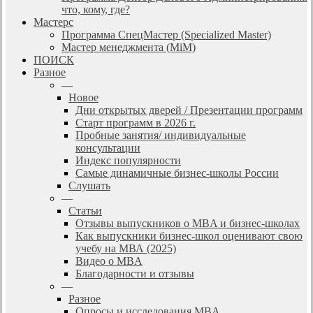
что, кому, где?
Мастерс
Программа СпецМастер (Specialized Master)
Мастер менеджмента (MiM)
ПОИСК
Разное
—
Новое
Дни открытых дверей / Презентации программ
Старт программ в 2026 г.
Пробные занятия/ индивидуальные
консультации
Индекс популярности
Самые динамичные бизнес-школы России
Слушать
—
Статьи
Отзывы выпускников о MBA и бизнес-школах
Как выпускники бизнес-школ оценивают свою
учебу на МВА (2025)
Видео о MBA
Благодарности и отзывы
—
Разное
Опросы и исследования MBA