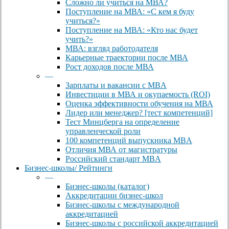
Сложно ли учиться на МВА?
Поступление на МВА: «С кем я буду
учиться?»
Поступление на МВА: «Кто нас будет
учить?»
МВА: взгляд работодателя
Карьерные траектории после МВА
Рост доходов после МВА
—
Зарплаты и вакансии с MBA
Инвестиции в МВА и окупаемость (ROI)
Оценка эффективности обучения на МВА
Лидер или менеджер? [тест компетенций]
Тест Минцберга на определение
управленческой роли
100 компетенций выпускника MBA
Отличия МВА от магистратуры
Российский стандарт MBA
Бизнес-школы/ Рейтинги
—
Бизнес-школы (каталог)
Аккредитации бизнес-школ
Бизнес-школы с международной
аккредитацией
Бизнес-школы с российской аккредитацией