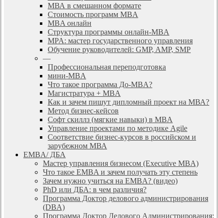
МВА в смешанном формате
Стоимость программ MBA
MBA онлайн
Cтруктура программы онлайн-MBA
MPA: мастер государственного управления
Обучение руководителей: GMP, AMP, SMP
—
Профессиональная переподготовка
мини-MBA
Что такое программа До-MBA?
Магистратура + MBA
Как и зачем пишут дипломный проект на МВА?
Метод бизнес-кейсов
Софт скиллз (мягкие навыки) в MBA
Управление проектами по методике Agile
Соответствие бизнес-курсов в российском и
зарубежном МВА
EMBA/ ДБA
Мастер управления бизнесом (Executive MBA)
Что такое EMBA и зачем получать эту степень
Зачем нужно учиться на EMBA? (видео)
PhD или ДБА: в чем различия?
Программа Доктор делового администрирования
(DBА)
Программа Доктор Делового Администрирования: