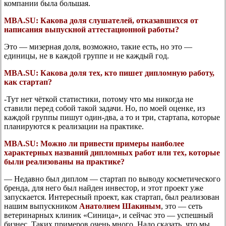
компании была большая.
MBA.SU:
Какова доля слушателей, отказавшихся от
написания выпускной аттестационной работы?
Это — мизерная доля, возможно, такие есть, но это —
единицы, не в каждой группе и не каждый год.
MBA.SU:
Какова доля тех, кто пишет дипломную работу,
как стартап?
-Тут нет чёткой статистики, потому что мы никогда не
ставили перед собой такой задачи. Но, по моей оценке, из
каждой группы пишут один-два, а то и три, стартапа, которые
планируются к реализации на практике.
MBA.SU:
Можно ли привести примеры наиболее
характерных названий дипломных работ или тех, которые
были реализованы на практике?
— Недавно был диплом — стартап по выводу косметического
бренда, для него был найден инвестор, и этот проект уже
запускается. Интересный проект, как стартап, был реализован
нашим выпускником
Анатолием Шакиным
, это — сеть
ветеринарных клиник «Синица», и сейчас это — успешный
бизнес. Таких примеров очень много. Надо сказать, что мы