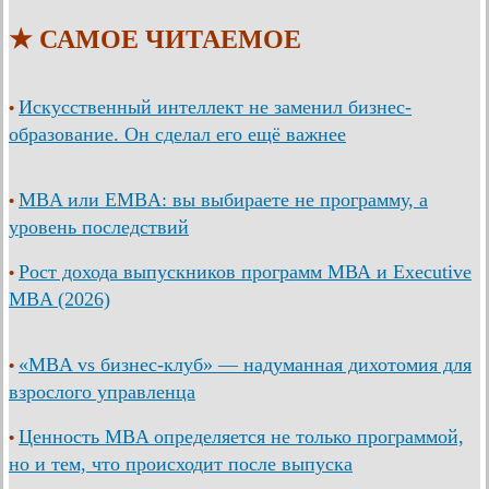
★ САМОЕ ЧИТАЕМОЕ
Искусственный интеллект не заменил бизнес-
•
образование. Он сделал его ещё важнее
MBA или EMBA: вы выбираете не программу, а
•
уровень последствий
Рост дохода выпускников программ МВА и Executive
•
MBA (2026)
«MBA vs бизнес-клуб» — надуманная дихотомия для
•
взрослого управленца
Ценность MBA определяется не только программой,
•
но и тем, что происходит после выпуска