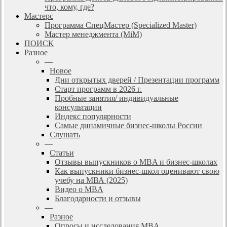
что, кому, где?
Мастерс
Программа СпецМастер (Specialized Master)
Мастер менеджмента (MiM)
ПОИСК
Разное
—
Новое
Дни открытых дверей / Презентации программ
Старт программ в 2026 г.
Пробные занятия/ индивидуальные
консультации
Индекс популярности
Самые динамичные бизнес-школы России
Слушать
—
Статьи
Отзывы выпускников о MBA и бизнес-школах
Как выпускники бизнес-школ оценивают свою
учебу на МВА (2025)
Видео о MBA
Благодарности и отзывы
—
Разное
Опросы и исследования MBA