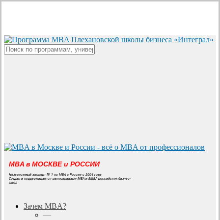
Skip
to
main
content
Close
Search
MBA в МОСКВЕ и РОССИИ
Независимый эксперт № 1 по MBA в России с 2004 года
Создан и поддерживается выпускниками MBA и EMBA российских бизнес-
школ
search
Menu
Зачем MBA?
—