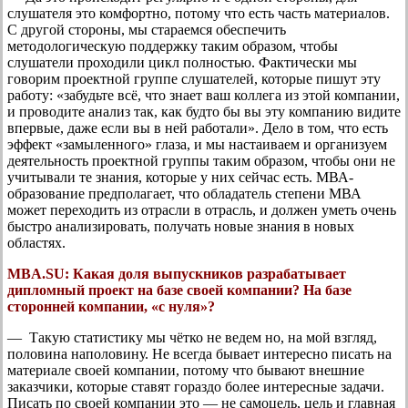
слушателя это комфортно, потому что есть часть материалов.
С другой стороны, мы стараемся обеспечить
методологическую поддержку таким образом, чтобы
слушатели проходили цикл полностью. Фактически мы
говорим проектной группе слушателей, которые пишут эту
работу: «забудьте всё, что знает ваш коллега из этой компании,
и проводите анализ так, как будто бы вы эту компанию видите
впервые, даже если вы в ней работали». Дело в том, что есть
эффект «замыленного» глаза, и мы настаиваем и организуем
деятельность проектной группы таким образом, чтобы они не
учитывали те знания, которые у них сейчас есть. МВА-
образование предполагает, что обладатель степени МВА
может переходить из отрасли в отрасль, и должен уметь очень
быстро анализировать, получать новые знания в новых
областях.
MBA.SU:
Какая доля выпускников разрабатывает
дипломный проект на базе своей компании? На базе
сторонней компании, «с нуля»?
— Такую статистику мы чётко не ведем но, на мой взгляд,
половина наполовину. Не всегда бывает интересно писать на
материале своей компании, потому что бывают внешние
заказчики, которые ставят гораздо более интересные задачи.
Писать по своей компании это — не самоцель, цель и главная