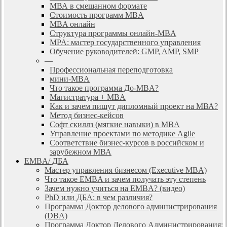
МВА в смешанном формате
Стоимость программ MBA
MBA онлайн
Cтруктура программы онлайн-MBA
MPA: мастер государственного управления
Обучение руководителей: GMP, AMP, SMP
—
Профессиональная переподготовка
мини-MBA
Что такое программа До-MBA?
Магистратура + MBA
Как и зачем пишут дипломный проект на МВА?
Метод бизнес-кейсов
Софт скиллз (мягкие навыки) в MBA
Управление проектами по методике Agile
Соответствие бизнес-курсов в российском и
зарубежном МВА
EMBA/ ДБA
Мастер управления бизнесом (Executive MBA)
Что такое EMBA и зачем получать эту степень
Зачем нужно учиться на EMBA? (видео)
PhD или ДБА: в чем различия?
Программа Доктор делового администрирования
(DBА)
Программа Доктор Делового Администрирования: