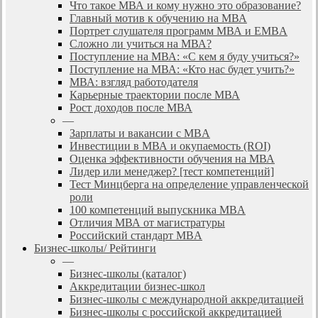
Что такое МВА и кому нужно это образование?
Главный мотив к обучению на МВА
Портрет слушателя программ МВА и EMBA
Сложно ли учиться на МВА?
Поступление на МВА: «С кем я буду учиться?»
Поступление на МВА: «Кто нас будет учить?»
МВА: взгляд работодателя
Карьерные траектории после МВА
Рост доходов после МВА
—
Зарплаты и вакансии с MBA
Инвестиции в МВА и окупаемость (ROI)
Оценка эффективности обучения на МВА
Лидер или менеджер? [тест компетенций]
Тест Минцберга на определение управленческой
роли
100 компетенций выпускника MBA
Отличия МВА от магистратуры
Российский стандарт MBA
Бизнес-школы/ Рейтинги
—
Бизнес-школы (каталог)
Аккредитации бизнес-школ
Бизнес-школы с международной аккредитацией
Бизнес-школы с российской аккредитацией