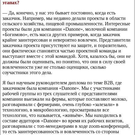
этапах?
— Да, конечно, у нас это бывает постоянно, когда есть
заказчик. Например, мы недавно делали проекты в области
сельского хозяйства, пищевой промышленности. Интересные
проекты были для компании «Danone», молочной компании
«Богимово», есть масса других примеров, когда заказчик
крайне заинтересован и невероятно вовлечен. Представители
заказчика проекта присутствуют на защите, и поразительно,
они фактически становятся частью проектной команды и
выступают вместе с этой командой. Хотя, казалось бы, они не
должны были оценивать, но понятно, что они в силу своей
вовлеченности уже не столько оценщики, сколько
соучастники этого дела.
Я был научным руководителем диплома по теме В2В, где
заказчиком была компания «Danone». Мы с участниками
рабочей группы из трех слушателей с представителями
компании выезжали на фермы, которые поставляют молоко,
разговаривали с фермерами, очень глубоко «залезали» в
технологию, в микробиологию, просматривали все
технологии, что называется, «живьём». Мы находились в
составе аудиторов «Danone» во время их рабочих визитов,
разговаривали с топ-менеджерами в ходе zoom-конференций,
то есть заинтересованность и вовлеченность со стороны