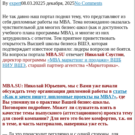
By
expert
08.03.2022
5 декабря, 2025
No Comments
Не так давно наш портал поднял тему, что представляют из
себя дипломные работы на МВА. Тема неожиданно оказалась
чувствительной для многих бизнес-школ (как и доступность
учебного плана программы МВА), и многие из них
затруднились с ответом. Тем приятнее приветствовать
открытость Высшей школы бизнеса ВШЭ, которая
подтверждает известное правило: лидеры вопросов не боятся.
На вопросы портала
MBA.SU
отвечает
Николай Соустин
,
директор программы
«МВА маркетинг и продажи» ВШБ
НИУ ВШЭ
, старший партнер агентства «Маркеторика».
MBA.SU:
Николай Юрьевич, мы с Вами уже начали
обсуждать тему организации дипломной работы в
статье
«Как и зачем пишут дипломные проекты на МВА?»
, где
Вы упомянули о практике
Вашей бизнес-школы
.
Поговорим подробнее. Может ли слушатель взять в
качестве темы выпускного (аттестационного) проекта тему
для своей компании? Для него это более комфортно, т.к. он
в теме, и часть материалов, наверняка уже есть.
— Да это происходит регулярно и с одной стороны, для