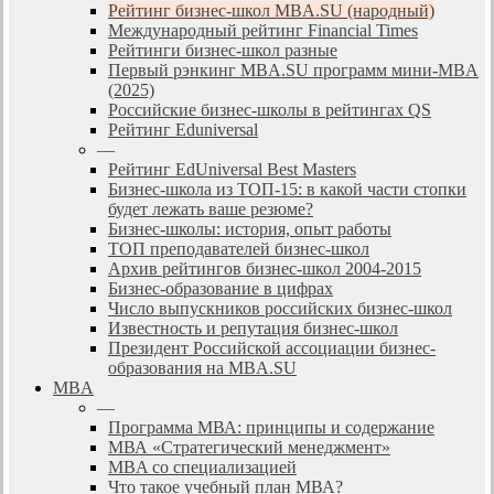
Рейтинг бизнес-школ MBA.SU (народный)
Международный рейтинг Financial Times
Рейтинги бизнес-школ разные
Первый рэнкинг MBA.SU программ мини-MBA
(2025)
Российские бизнес-школы в рейтингах QS
Рейтинг Eduniversal
—
Рейтинг EdUniversal Best Masters
Бизнес-школа из ТОП-15: в какой части стопки
будет лежать ваше резюме?
Бизнес-школы: история, опыт работы
ТОП преподавателей бизнес-школ
Архив рейтингов бизнес-школ 2004-2015
Бизнес-образование в цифрах
Число выпускников российских бизнес-школ
Известность и репутация бизнес-школ
Президент Российской ассоциации бизнес-
образования на MBA.SU
MBA
—
Программа МВА: принципы и содержание
МВА «Cтратегический менеджмент»
MBA со специализацией
Что такое учебный план МВА?