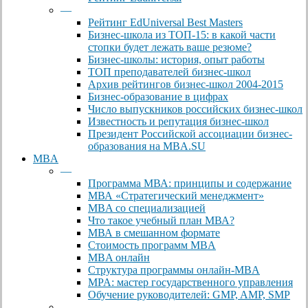
—
Рейтинг EdUniversal Best Masters
Бизнес-школа из ТОП-15: в какой части
стопки будет лежать ваше резюме?
Бизнес-школы: история, опыт работы
ТОП преподавателей бизнес-школ
Архив рейтингов бизнес-школ 2004-2015
Бизнес-образование в цифрах
Число выпускников российских бизнес-школ
Известность и репутация бизнес-школ
Президент Российской ассоциации бизнес-
образования на MBA.SU
MBA
—
Программа МВА: принципы и содержание
МВА «Cтратегический менеджмент»
MBA со специализацией
Что такое учебный план МВА?
МВА в смешанном формате
Стоимость программ MBA
MBA онлайн
Cтруктура программы онлайн-MBA
MPA: мастер государственного управления
Обучение руководителей: GMP, AMP, SMP
—