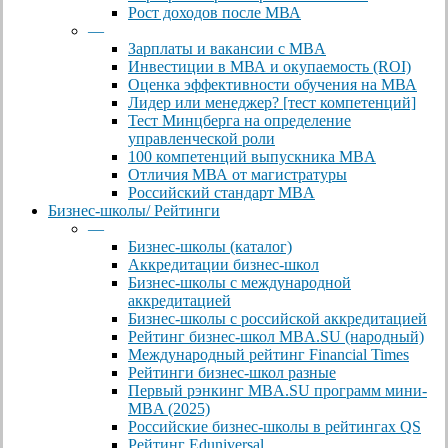
Рост доходов после МВА
—
Зарплаты и вакансии с MBA
Инвестиции в МВА и окупаемость (ROI)
Оценка эффективности обучения на МВА
Лидер или менеджер? [тест компетенций]
Тест Минцберга на определение
управленческой роли
100 компетенций выпускника MBA
Отличия МВА от магистратуры
Российский стандарт MBA
Бизнес-школы/ Рейтинги
—
Бизнес-школы (каталог)
Аккредитации бизнес-школ
Бизнес-школы с международной
аккредитацией
Бизнес-школы с российской аккредитацией
Рейтинг бизнес-школ MBA.SU (народный)
Международный рейтинг Financial Times
Рейтинги бизнес-школ разные
Первый рэнкинг MBA.SU программ мини-
MBA (2025)
Российские бизнес-школы в рейтингах QS
Рейтинг Eduniversal