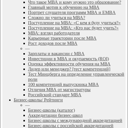
Что такое МВА и кому нужно это образование?
Главный мотив к обучению на МВА
Портрет слушателя программ МВА и EMBA
Сложно ли учиться на МВА?
Поступление на МВА: «С кем я буду учиться?»
Поступление на МВА: «Кто нас будет учить?»
МВА: взгляд работодателя
Карьерные траектории после МВА
Рост доходов после МВА
—
Зарплаты и вакансии с MBA
Инвестиции в МВА и окупаемость (ROI)
Оценка эффективности обучения на МВА
Лидер или менеджер? [тест компетенций]
Тест Минцберга на определение управленческой
роли
100 компетенций выпускника MBA
Отличия МВА от магистратуры
Российский стандарт MBA
Бизнес-школы/ Рейтинги
—
Бизнес-школы (каталог)
Аккредитации бизнес-школ
Бизнес-школы с международной аккредитацией
Бизнес-школы с российской аккредитацией