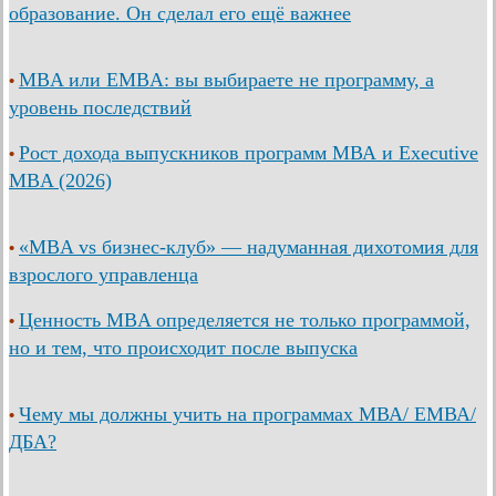
образование. Он сделал его ещё важнее
MBA или EMBA: вы выбираете не программу, а
•
уровень последствий
Рост дохода выпускников программ МВА и Executive
•
MBA (2026)
«MBA vs бизнес-клуб» — надуманная дихотомия для
•
взрослого управленца
Ценность MBA определяется не только программой,
•
но и тем, что происходит после выпуска
Чему мы должны учить на программах МВА/ ЕМВА/
•
ДБА?