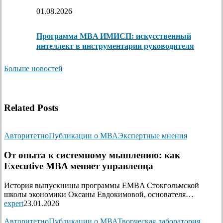
01.08.2026
Программа MBA ИМИСП: искусственный
интеллект в инструментарии руководителя
Больше новостей
Related Posts
Авторитетно
Публикации о МВА
Экспертные мнения
От опыта к системному мышлению: как
Executive MBA меняет управленца
История выпускницы программы EMBA Стокгольмской
школы экономики Оксаны Евдокимовой, основателя…
expert
23.01.2026
Авторитетно
Публикации о МВА
Творческая лаборатория