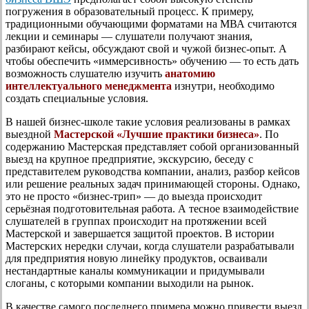
погружения в образовательный процесс. К примеру,
традиционными обучающими форматами на МВА считаются
лекции и семинары — слушатели получают знания,
разбирают кейсы, обсуждают свой и чужой бизнес-опыт. А
чтобы обеспечить «иммерсивность» обучению — то есть дать
возможность слушателю изучить
анатомию
интеллектуального менеджмента
изнутри, необходимо
создать специальные условия.
В нашей бизнес-школе такие условия реализованы в рамках
выездной
Мастерской «Лучшие практики бизнеса»
. По
содержанию Мастерская представляет собой организованный
выезд на крупное предприятие, экскурсию, беседу с
представителем руководства компании, анализ, разбор кейсов
или решение реальных задач принимающей стороны. Однако,
это не просто «бизнес-трип» — до выезда происходит
серьёзная подготовительная работа. А тесное взаимодействие
слушателей в группах происходит на протяжении всей
Мастерской и завершается защитой проектов. В истории
Мастерских нередки случаи, когда слушатели разрабатывали
для предприятия новую линейку продуктов, осваивали
нестандартные каналы коммуникации и придумывали
слоганы, с которыми компании выходили на рынок.
В качестве самого последнего примера можно привести выезд