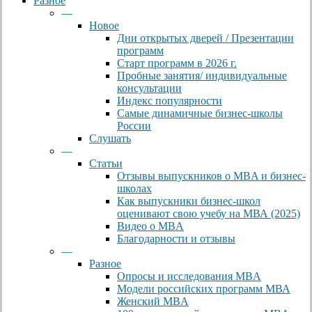
Разное
—
Новое
Дни открытых дверей / Презентации
программ
Старт программ в 2026 г.
Пробные занятия/ индивидуальные
консультации
Индекс популярности
Самые динамичные бизнес-школы
России
Слушать
—
Статьи
Отзывы выпускников о MBA и бизнес-
школах
Как выпускники бизнес-школ
оценивают свою учебу на МВА (2025)
Видео о MBA
Благодарности и отзывы
—
Разное
Опросы и исследования MBA
Модели российских программ МВА
Женский MBA