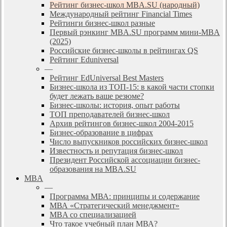
Рейтинг бизнес-школ MBA.SU (народный)
Международный рейтинг Financial Times
Рейтинги бизнес-школ разные
Первый рэнкинг MBA.SU программ мини-MBA
(2025)
Российские бизнес-школы в рейтингах QS
Рейтинг Eduniversal
—
Рейтинг EdUniversal Best Masters
Бизнес-школа из ТОП-15: в какой части стопки
будет лежать ваше резюме?
Бизнес-школы: история, опыт работы
ТОП преподавателей бизнес-школ
Архив рейтингов бизнес-школ 2004-2015
Бизнес-образование в цифрах
Число выпускников российских бизнес-школ
Известность и репутация бизнес-школ
Президент Российской ассоциации бизнес-
образования на MBA.SU
MBA
—
Программа МВА: принципы и содержание
МВА «Cтратегический менеджмент»
MBA со специализацией
Что такое учебный план МВА?