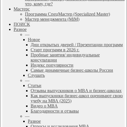
что, кому, где?
Мастерс
Программа СпецМастер (Specialized Master)
Мастер менеджмента (MiM)
ПОИСК
Разное
—
Новое
Дни открытых дверей / Презентации программ
Старт программ в 2026 г.
Пробные занятия/ индивидуальные
консультации
Индекс популярности
Самые динамичные бизнес-школы России
Слушать
—
Статьи
Отзывы выпускников о MBA и бизнес-школах
Как выпускники бизнес-школ оценивают свою
учебу на МВА (2025)
Видео о MBA
Благодарности и отзывы
—
Разное
Опросы и исследования MBA