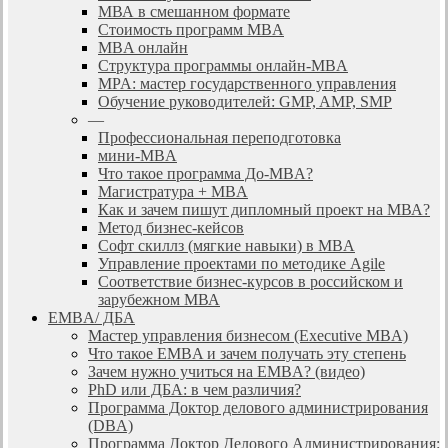
МВА в смешанном формате
Стоимость программ MBA
MBA онлайн
Cтруктура программы онлайн-MBA
MPA: мастер государственного управления
Обучение руководителей: GMP, AMP, SMP
—
Профессиональная переподготовка
мини-MBA
Что такое программа До-MBA?
Магистратура + MBA
Как и зачем пишут дипломный проект на МВА?
Метод бизнес-кейсов
Софт скиллз (мягкие навыки) в MBA
Управление проектами по методике Agile
Соответствие бизнес-курсов в российском и
зарубежном МВА
EMBA/ ДБA
Мастер управления бизнесом (Executive MBA)
Что такое EMBA и зачем получать эту степень
Зачем нужно учиться на EMBA? (видео)
PhD или ДБА: в чем различия?
Программа Доктор делового администрирования
(DBА)
Программа Доктор Делового Администрирования: