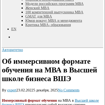
Модели российских программ МВА
Женский MBA
100 компетенций выпускника MBA
GMAT для MBA
Юмор вокруг МВА и менеджмента
Критика MBA- образования
EN
search
Авторитетно
Об иммерсивном формате
обучения на МВА в Высшей
школе бизнеса ВШЭ
By
expert
23.02.2022
5 декабря, 2025
No Comments
Иммерсивный формат обучения
на МВА в
Высшей школе
бизнеса ВШЭ
предполагает собой высокую степень