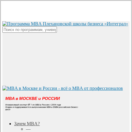
Skip
to
main
content
Close
Search
MBA в МОСКВЕ и РОССИИ
Независимый эксперт № 1 по MBA в России с 2004 года
Создан и поддерживается выпускниками MBA и EMBA российских бизнес-
школ
search
Menu
Зачем MBA?
—