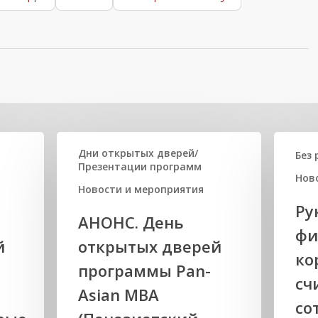
нтересно
Дни открытых дверей/
Без 
Презентации программ
Нов
Новости и мероприятия
Ру
АНОНС. День
фи
й
открытых дверей
ко
программы Pan-
сч
й
Asian MBA
со