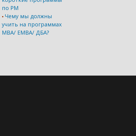
по PM
Чему мы должны
•
учить на программах
МВА/ ЕМВА/ ДБА?