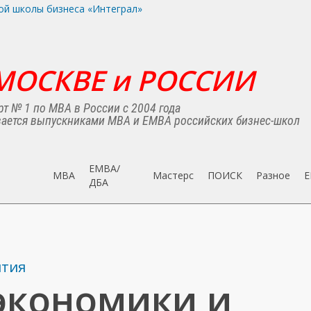
МОСКВЕ и РОССИИ
т № 1 по MBA в России с 2004 года
ается выпускниками MBA и EMBA российских бизнес-школ
EMBA/
MBA
Мастерс
ПОИСК
Разное
E
ДБA
ятия
экономики и