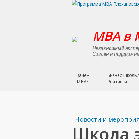
Skip
to
main
content
MBA в 
Независимый экспер
Создан и поддержив
Зачем
Бизнес-школы/
MBA?
Рейтинги
Новости и меропри
Школа 