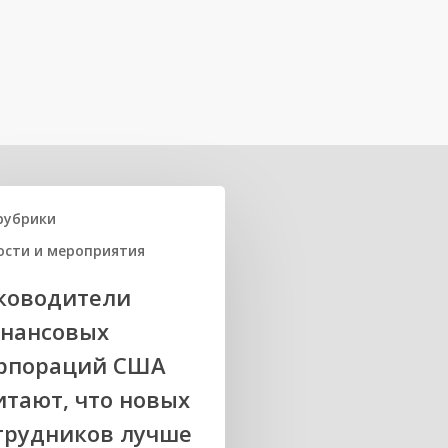
рубрики
ости и мероприятия
ководители
нансовых
рпораций США
итают, что новых
трудников лучше