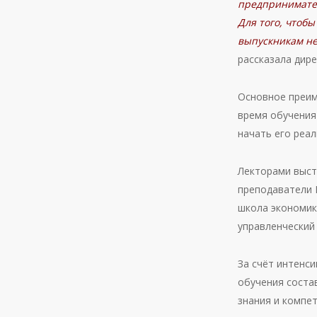
предпринимател
Для того, чтоб
выпускникам не
рассказала ди
Основное преим
время обучения
начать его реа
Лекторами выст
преподаватели 
школа экономик
управленческий
За счёт интенс
обучения соста
знания и компе