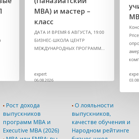
вые
(Паназиатский
уч
П
MBA) и мастер –
М
класс
Конс
,
ДАТА И ВРЕМЯ 6 АВГУСТА, 19:00
Pric
р
БИЗНЕС-ШКОЛА ЦЕНТР
опро
МЕЖДУНАРОДНЫХ ПРОГРАММ…
амер
комп
expert
expe
06.08.2026
03.08
Рост дохода
О лояльности
•
•
выпускников
выпускников,
программ МВА и
качестве обучения и
Executive MBA (2026)
Народном рейтинге
MBA или EMBA: вы
бизнес-школ