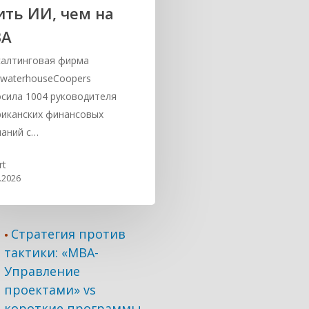
ить ИИ, чем на
ВА
алтинговая фирма
ewaterhouseCoopers
сила 1004 руководителя
иканских финансовых
аний с…
rt
.2026
Стратегия против
•
тактики: «МВА-
Управление
проектами» vs
короткие программы