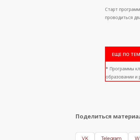
Старт программ
проводиться два
ЕЩЕ ПО ТЕМ
*
Программы кла
образовании и 
Поделиться матери
VK
Telegram
W