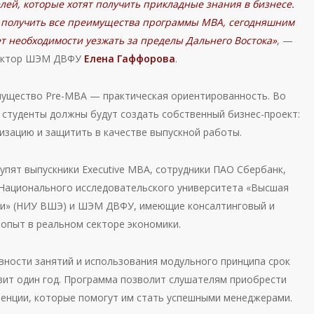
ей, которые хотят получить прикладные знания в бизнесе.
ы получить все преимущества программы MBA, сегодняшним
т необходимости уезжать за пределы Дальнего Востока»
, —
ректор ШЭМ ДВФУ
Елена Гаффорова
.
ущество Pre-MBA — практическая ориентированность. Во
 студенты должны будут создать собственный бизнес-проект:
лизацию и защитить в качестве выпускной работы.
упят выпускники Executive МВА, сотрудники ПАО Сбербанк,
Национального исследовательского университета «Высшая
и» (НИУ ВШЭ) и ШЭМ ДВФУ, имеющие консалтинговый и
 опыт в реальном секторе экономики.
ивности занятий и использования модульного принципа срок
вит один год. Программа позволит слушателям приобрести
тенции, которые помогут им стать успешными менеджерами.