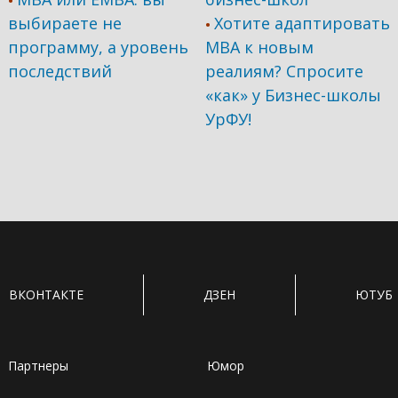
•
выбираете не
Хотите адаптировать
•
программу, а уровень
МВА к новым
последствий
реалиям? Спросите
«как» у Бизнес-школы
УрФУ!
ВКОНТАКТЕ
ДЗЕН
ЮТУБ
Партнеры
Юмор