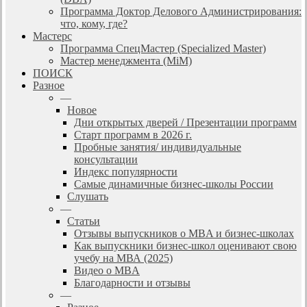
Программа Доктор Делового Администрирования:
что, кому, где?
Мастерс
Программа СпецМастер (Specialized Master)
Мастер менеджмента (MiM)
ПОИСК
Разное
—
Новое
Дни открытых дверей / Презентации программ
Старт программ в 2026 г.
Пробные занятия/ индивидуальные
консультации
Индекс популярности
Самые динамичные бизнес-школы России
Слушать
—
Статьи
Отзывы выпускников о MBA и бизнес-школах
Как выпускники бизнес-школ оценивают свою
учебу на МВА (2025)
Видео о MBA
Благодарности и отзывы
—