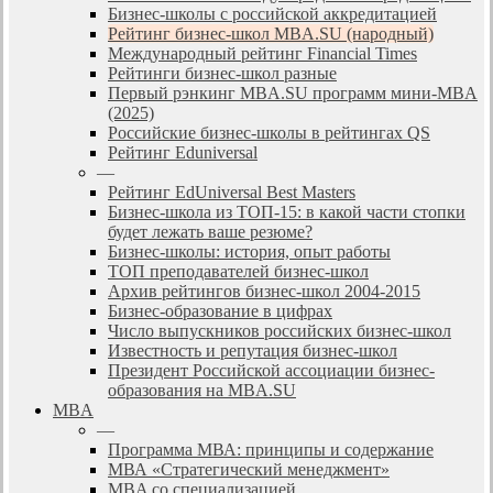
Бизнес-школы с российской аккредитацией
Рейтинг бизнес-школ MBA.SU (народный)
Международный рейтинг Financial Times
Рейтинги бизнес-школ разные
Первый рэнкинг MBA.SU программ мини-MBA
(2025)
Российские бизнес-школы в рейтингах QS
Рейтинг Eduniversal
—
Рейтинг EdUniversal Best Masters
Бизнес-школа из ТОП-15: в какой части стопки
будет лежать ваше резюме?
Бизнес-школы: история, опыт работы
ТОП преподавателей бизнес-школ
Архив рейтингов бизнес-школ 2004-2015
Бизнес-образование в цифрах
Число выпускников российских бизнес-школ
Известность и репутация бизнес-школ
Президент Российской ассоциации бизнес-
образования на MBA.SU
MBA
—
Программа МВА: принципы и содержание
МВА «Cтратегический менеджмент»
MBA со специализацией