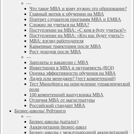
—
Что такое МВА и кому нужно это образование?
Главный мотив к обучению на МВА
Портрет слушателя программ МВА и EMBA
Сложно ли учиться на МВА?
Поступление на МВА: «С кем я буду учиться?»
Поступление на МВА: «Кто нас будет учить?»
МВА: взгляд работодателя
Карьерные траектории после МВА
Рост доходов после МВА
—
Зарплаты и вакансии с MBA
Инвестиции в МВА и окупаемость (ROI)
Оценка эффективности обучения на МВА
Лидер или менеджер? [тест компетенций]
Тест Минцберга на определение управленческой
роли
100 компетенций выпускника MBA
Отличия МВА от магистратуры
Российский стандарт MBA
Бизнес-школы/ Рейтинги
—
Бизнес-школы (каталог)
Аккредитации бизнес-школ
Бизнес-школы с международной аккредитацией