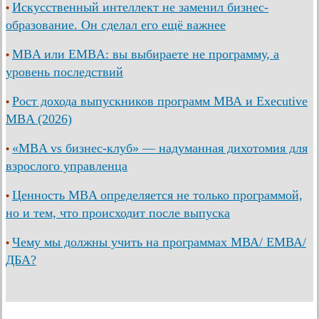
Искусственный интеллект не заменил бизнес-
•
образование. Он сделал его ещё важнее
MBA или EMBA: вы выбираете не программу, а
•
уровень последствий
Рост дохода выпускников программ МВА и Executive
•
MBA (2026)
«MBA vs бизнес-клуб» — надуманная дихотомия для
•
взрослого управленца
Ценность MBA определяется не только программой,
•
но и тем, что происходит после выпуска
Чему мы должны учить на программах МВА/ ЕМВА/
•
ДБА?