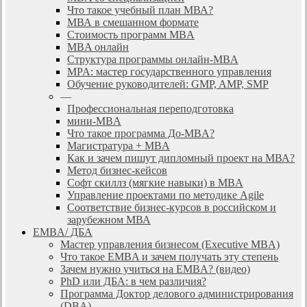
Что такое учебный план МВА?
МВА в смешанном формате
Стоимость программ MBA
MBA онлайн
Cтруктура программы онлайн-MBA
MPA: мастер государственного управления
Обучение руководителей: GMP, AMP, SMP
—
Профессиональная переподготовка
мини-MBA
Что такое программа До-MBA?
Магистратура + MBA
Как и зачем пишут дипломный проект на МВА?
Метод бизнес-кейсов
Софт скиллз (мягкие навыки) в MBA
Управление проектами по методике Agile
Соответствие бизнес-курсов в российском и
зарубежном МВА
EMBA/ ДБA
Мастер управления бизнесом (Executive MBA)
Что такое EMBA и зачем получать эту степень
Зачем нужно учиться на EMBA? (видео)
PhD или ДБА: в чем различия?
Программа Доктор делового администрирования
(DBА)