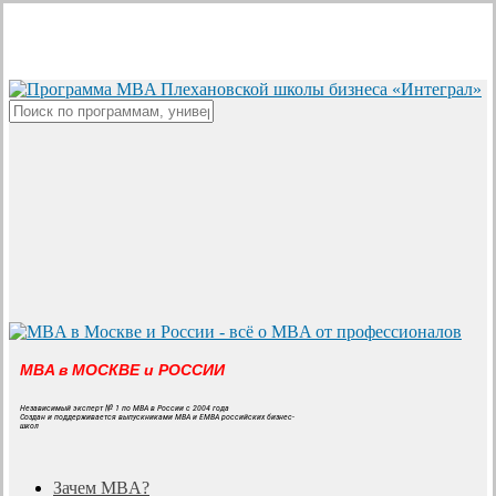
Skip
to
main
content
Close
Search
MBA в МОСКВЕ и РОССИИ
Независимый эксперт № 1 по MBA в России с 2004 года
Создан и поддерживается выпускниками MBA и EMBA российских бизнес-
школ
search
Menu
Зачем MBA?