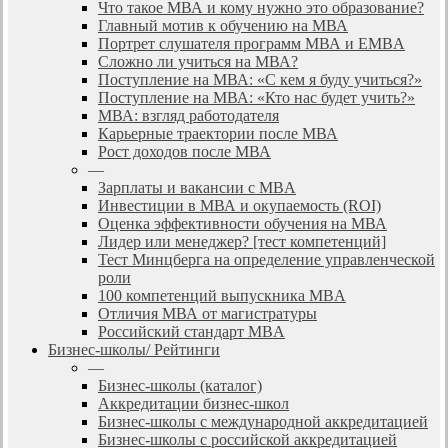
Что такое МВА и кому нужно это образование?
Главный мотив к обучению на МВА
Портрет слушателя программ МВА и EMBA
Сложно ли учиться на МВА?
Поступление на МВА: «С кем я буду учиться?»
Поступление на МВА: «Кто нас будет учить?»
МВА: взгляд работодателя
Карьерные траектории после МВА
Рост доходов после МВА
—
Зарплаты и вакансии с MBA
Инвестиции в МВА и окупаемость (ROI)
Оценка эффективности обучения на МВА
Лидер или менеджер? [тест компетенций]
Тест Минцберга на определение управленческой
роли
100 компетенций выпускника MBA
Отличия МВА от магистратуры
Российский стандарт MBA
Бизнес-школы/ Рейтинги
—
Бизнес-школы (каталог)
Аккредитации бизнес-школ
Бизнес-школы с международной аккредитацией
Бизнес-школы с российской аккредитацией