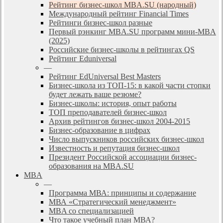
Рейтинг бизнес-школ MBA.SU (народный)
Международный рейтинг Financial Times
Рейтинги бизнес-школ разные
Первый рэнкинг MBA.SU программ мини-MBA
(2025)
Российские бизнес-школы в рейтингах QS
Рейтинг Eduniversal
—
Рейтинг EdUniversal Best Masters
Бизнес-школа из ТОП-15: в какой части стопки
будет лежать ваше резюме?
Бизнес-школы: история, опыт работы
ТОП преподавателей бизнес-школ
Архив рейтингов бизнес-школ 2004-2015
Бизнес-образование в цифрах
Число выпускников российских бизнес-школ
Известность и репутация бизнес-школ
Президент Российской ассоциации бизнес-
образования на MBA.SU
MBA
—
Программа МВА: принципы и содержание
МВА «Cтратегический менеджмент»
MBA со специализацией
Что такое учебный план МВА?