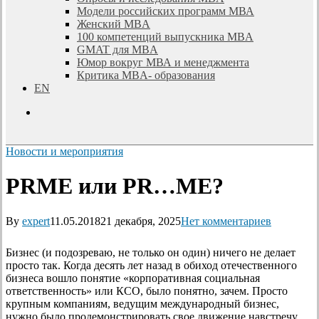
Модели российских программ МВА
Женский MBA
100 компетенций выпускника MBA
GMAT для MBA
Юмор вокруг МВА и менеджмента
Критика MBA- образования
EN
search
Новости и мероприятия
PRME или PR…ME?
By
expert
11.05.2018
21 декабря, 2025
Нет комментариев
Бизнес (и подозреваю, не только он один) ничего не делает
просто так. Когда десять лет назад в обиход отечественного
бизнеса вошло понятие «корпоративная социальная
ответственность» или КСО, было понятно, зачем. Просто
крупным компаниям, ведущим международный бизнес,
нужно было продемонстрировать свое движение навстречу