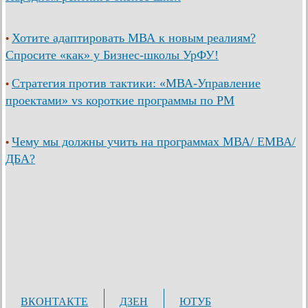
Хотите адаптировать МВА к новым реалиям?
•
Спросите «как» у Бизнес-школы УрФУ!
Стратегия против тактики: «МВА-Управление
•
проектами» vs короткие программы по PM
Чему мы должны учить на программах МВА/ ЕМВА/
•
ДБА?
ВКОНТАКТЕ
ДЗЕН
ЮТУБ