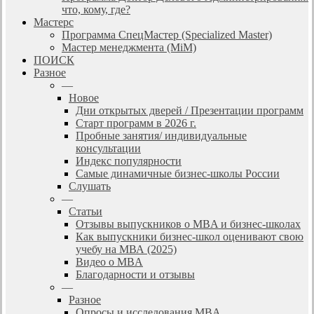
что, кому, где?
Мастерс
Программа СпецМастер (Specialized Master)
Мастер менеджмента (MiM)
ПОИСК
Разное
—
Новое
Дни открытых дверей / Презентации программ
Старт программ в 2026 г.
Пробные занятия/ индивидуальные
консультации
Индекс популярности
Самые динамичные бизнес-школы России
Слушать
—
Статьи
Отзывы выпускников о MBA и бизнес-школах
Как выпускники бизнес-школ оценивают свою
учебу на МВА (2025)
Видео о MBA
Благодарности и отзывы
—
Разное
Опросы и исследования MBA