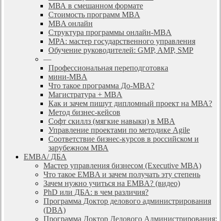
МВА в смешанном формате
Стоимость программ MBA
MBA онлайн
Cтруктура программы онлайн-MBA
MPA: мастер государственного управления
Обучение руководителей: GMP, AMP, SMP
—
Профессиональная переподготовка
мини-MBA
Что такое программа До-MBA?
Магистратура + MBA
Как и зачем пишут дипломный проект на МВА?
Метод бизнес-кейсов
Софт скиллз (мягкие навыки) в MBA
Управление проектами по методике Agile
Соответствие бизнес-курсов в российском и
зарубежном МВА
EMBA/ ДБA
Мастер управления бизнесом (Executive MBA)
Что такое EMBA и зачем получать эту степень
Зачем нужно учиться на EMBA? (видео)
PhD или ДБА: в чем различия?
Программа Доктор делового администрирования
(DBА)
Программа Доктор Делового Администрирования: