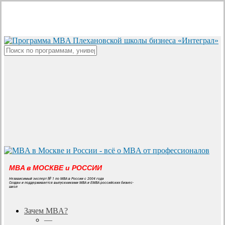
Skip
to
main
content
Close
Search
MBA в МОСКВЕ и РОССИИ
Независимый эксперт № 1 по MBA в России с 2004 года
Создан и поддерживается выпускниками MBA и EMBA российских бизнес-
школ
search
Menu
Зачем MBA?
—