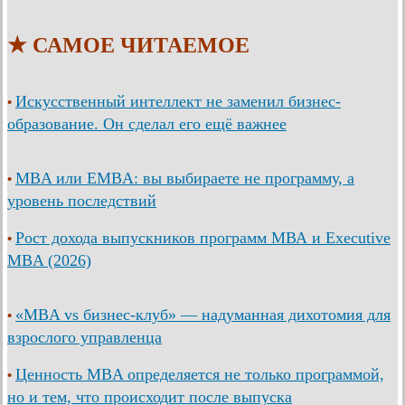
★ САМОЕ ЧИТАЕМОЕ
Искусственный интеллект не заменил бизнес-
•
образование. Он сделал его ещё важнее
MBA или EMBA: вы выбираете не программу, а
•
уровень последствий
Рост дохода выпускников программ МВА и Executive
•
MBA (2026)
«MBA vs бизнес-клуб» — надуманная дихотомия для
•
взрослого управленца
Ценность MBA определяется не только программой,
•
но и тем, что происходит после выпуска