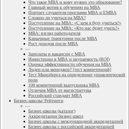
Что такое МВА и кому нужно это образование?
Главный мотив к обучению на МВА
Портрет слушателя программ МВА и EMBA
Сложно ли учиться на МВА?
Поступление на МВА: «С кем я буду учиться?»
Поступление на МВА: «Кто нас будет учить?»
МВА: взгляд работодателя
Карьерные траектории после МВА
Рост доходов после МВА
—
Зарплаты и вакансии с MBA
Инвестиции в МВА и окупаемость (ROI)
Оценка эффективности обучения на МВА
Лидер или менеджер? [тест компетенций]
Тест Минцберга на определение управленческой
роли
100 компетенций выпускника MBA
Отличия МВА от магистратуры
Российский стандарт MBA
Бизнес-школы/ Рейтинги
—
Бизнес-школы (каталог)
Аккредитации бизнес-школ
Бизнес-школы с международной аккредитацией
Бизнес-школы с российской аккредитацией