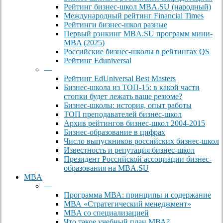
Рейтинг бизнес-школ MBA.SU (народный)
Международный рейтинг Financial Times
Рейтинги бизнес-школ разные
Первый рэнкинг MBA.SU программ мини-
MBA (2025)
Российские бизнес-школы в рейтингах QS
Рейтинг Eduniversal
—
Рейтинг EdUniversal Best Masters
Бизнес-школа из ТОП-15: в какой части
стопки будет лежать ваше резюме?
Бизнес-школы: история, опыт работы
ТОП преподавателей бизнес-школ
Архив рейтингов бизнес-школ 2004-2015
Бизнес-образование в цифрах
Число выпускников российских бизнес-школ
Известность и репутация бизнес-школ
Президент Российской ассоциации бизнес-
образования на MBA.SU
MBA
—
Программа МВА: принципы и содержание
МВА «Cтратегический менеджмент»
MBA со специализацией
Что такое учебный план МВА?