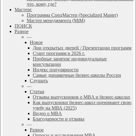
что, кому, где?
Мастерс
Программа СпецМастер (Specialized Master)
Мастер менеджмента (MiM)
ПОИСК
Разное
—
Новое
Дни открытых дверей / Презентации программ
Старт программ в 2026 г.
Пробные занятия/ индивидуальные
консультации
Индекс популярности
Самые динамичные бизнес-школы России
Слушать
—
Статьи
Отзывы выпускников о MBA и бизнес-школах
Как выпускники бизнес-школ оценивают свою
учебу на МВА (2025)
Видео о MBA
Благодарности и отзывы
—
Разное
Опросы и исследования MBA