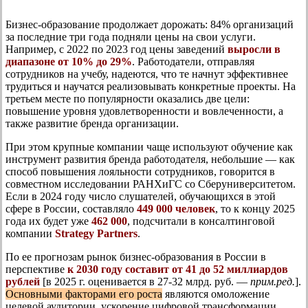
Бизнес-образование продолжает дорожать: 84% организаций
за последние три года подняли цены на свои услуги.
Например, с 2022 по 2023 год цены заведений
выросли в
диапазоне от 10% до 29%
. Работодатели, отправляя
сотрудников на учебу, надеются, что те начнут эффективнее
трудиться и научатся реализовывать конкретные проекты. На
третьем месте по популярности оказались две цели:
повышение уровня удовлетворенности и вовлеченности, а
также развитие бренда организации.
При этом крупные компании чаще используют обучение как
инструмент развития бренда работодателя, небольшие — как
способ повышения лояльности сотрудников, говорится в
совместном исследовании РАНХиГС со Сберуниверситетом.
Если в 2024 году число слушателей, обучающихся в этой
сфере в России, составляло
449 000 человек
, то к концу 2025
года их будет уже
462 000
, подсчитали в консалтинговой
компании
Strategy Partners
.
По ее прогнозам рынок бизнес-образования в России в
перспективе
к 2030 году составит от 41 до 52 миллиардов
рублей
[в 2025 г. оценивается в 27-32 млрд. руб. —
прим.ред.
].
Основными факторами его роста
являются омоложение
целевой аудитории, ускорение цифровой трансформации