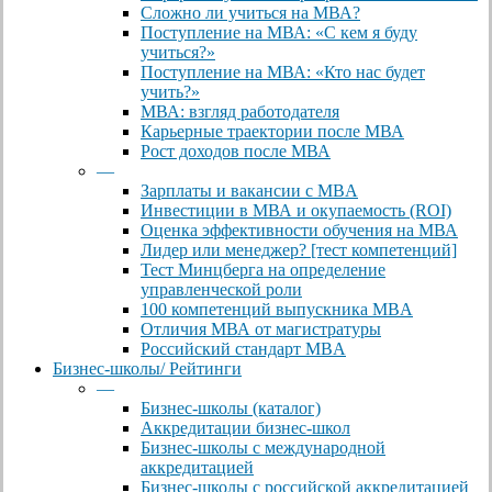
Сложно ли учиться на МВА?
Поступление на МВА: «С кем я буду
учиться?»
Поступление на МВА: «Кто нас будет
учить?»
МВА: взгляд работодателя
Карьерные траектории после МВА
Рост доходов после МВА
—
Зарплаты и вакансии с MBA
Инвестиции в МВА и окупаемость (ROI)
Оценка эффективности обучения на МВА
Лидер или менеджер? [тест компетенций]
Тест Минцберга на определение
управленческой роли
100 компетенций выпускника MBA
Отличия МВА от магистратуры
Российский стандарт MBA
Бизнес-школы/ Рейтинги
—
Бизнес-школы (каталог)
Аккредитации бизнес-школ
Бизнес-школы с международной
аккредитацией
Бизнес-школы с российской аккредитацией