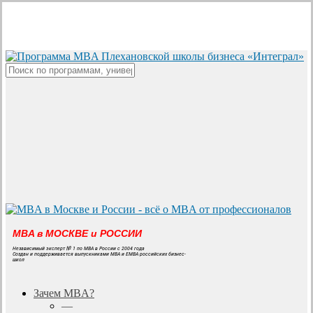
Skip
to
main
content
Close
Search
MBA в МОСКВЕ и РОССИИ
Независимый эксперт № 1 по MBA в России с 2004 года
Создан и поддерживается выпускниками MBA и EMBA российских бизнес-
школ
search
Menu
Зачем MBA?
—