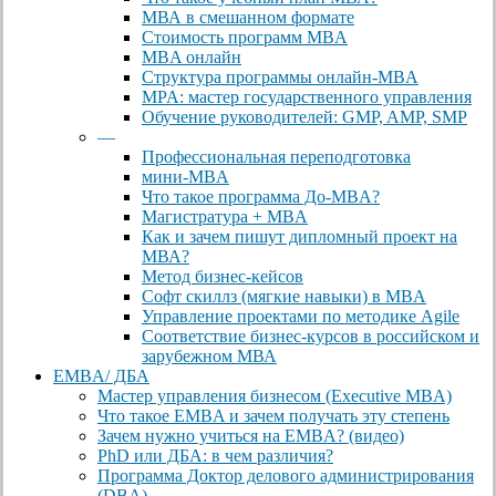
МВА в смешанном формате
Стоимость программ MBA
MBA онлайн
Cтруктура программы онлайн-MBA
MPA: мастер государственного управления
Обучение руководителей: GMP, AMP, SMP
—
Профессиональная переподготовка
мини-MBA
Что такое программа До-MBA?
Магистратура + MBA
Как и зачем пишут дипломный проект на
МВА?
Метод бизнес-кейсов
Софт скиллз (мягкие навыки) в MBA
Управление проектами по методике Agile
Соответствие бизнес-курсов в российском и
зарубежном МВА
EMBA/ ДБA
Мастер управления бизнесом (Executive MBA)
Что такое EMBA и зачем получать эту степень
Зачем нужно учиться на EMBA? (видео)
PhD или ДБА: в чем различия?
Программа Доктор делового администрирования
(DBА)