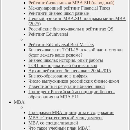
Рейтинг бизнес-школ MBA.SU (народный)
Международный рейтинг Financial Times
Рейтинги бизнес-школ разные
Первый рэнкинг MBA.SU программ мини-MBA
(2025)
Российские бизнес-школы в рейтингах QS
Рейтинг Eduniversal
—
Рейтинг EdUniversal Best Masters
Бизнес-школа из ТОП-15: в какой части стопки
будет лежать ваше резюме?
Бизнес-школы: история, опыт работы
ТОП преподавателей бизнес-школ
Архив рейтингов бизнес-школ 2004-2015
Бизнес-образование в цифрах
Число выпускников российских бизнес-школ
Известность и репутация бизнес-школ
Президент Российской ассоциации бизнес-
образования на MBA.SU
MBA
—
Программа МВА: принципы и содержание
МВА «Cтратегический менеджмент»
MBA со специализацией
Что такое учебный план МВА?