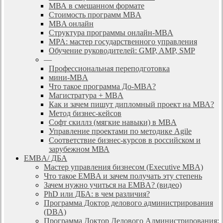
МВА в смешанном формате
Стоимость программ MBA
MBA онлайн
Cтруктура программы онлайн-MBA
MPA: мастер государственного управления
Обучение руководителей: GMP, AMP, SMP
—
Профессиональная переподготовка
мини-MBA
Что такое программа До-MBA?
Магистратура + MBA
Как и зачем пишут дипломный проект на МВА?
Метод бизнес-кейсов
Софт скиллз (мягкие навыки) в MBA
Управление проектами по методике Agile
Соответствие бизнес-курсов в российском и
зарубежном МВА
EMBA/ ДБA
Мастер управления бизнесом (Executive MBA)
Что такое EMBA и зачем получать эту степень
Зачем нужно учиться на EMBA? (видео)
PhD или ДБА: в чем различия?
Программа Доктор делового администрирования
(DBА)
Программа Доктор Делового Администрирования: