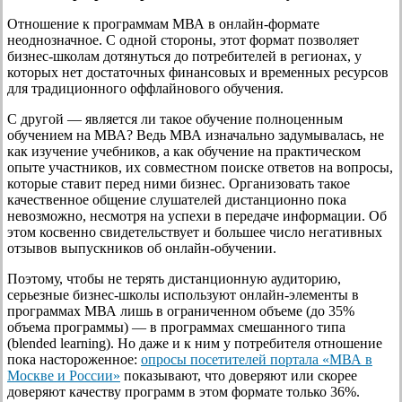
Отношение к программам МВА в онлайн-формате
неоднозначное. С одной стороны, этот формат позволяет
бизнес-школам дотянуться до потребителей в регионах, у
которых нет достаточных финансовых и временных ресурсов
для традиционного оффлайнового обучения.
С другой — является ли такое обучение полноценным
обучением на МВА? Ведь МВА изначально задумывалась, не
как изучение учебников, а как обучение на практическом
опыте участников, их совместном поиске ответов на вопросы,
которые ставит перед ними бизнес. Организовать такое
качественное общение слушателей дистанционно пока
невозможно, несмотря на успехи в передаче информации. Об
этом косвенно свидетельствует и большее число негативных
отзывов выпускников об онлайн-обучении.
Поэтому, чтобы не терять дистанционную аудиторию,
серьезные бизнес-школы используют онлайн-элементы в
программах МВА лишь в ограниченном объеме (до 35%
объема программы) — в программах смешанного типа
(blended learning). Но даже и к ним у потребителя отношение
пока настороженное:
опросы посетителей портала «МВА в
Москве и России»
показывают, что доверяют или скорее
доверяют качеству программ в этом формате только 36%.