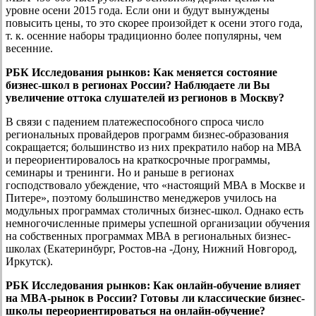
уровне осени 2015 года. Если они и будут вынуждены
повысить цены, то это скорее произойдет к осени этого года,
т. к. осенние наборы традиционно более популярны, чем
весенние.
РБК Исследования рынков:
Как меняется состояние
бизнес-школ в регионах России? Наблюдаете ли Вы
увеличение оттока слушателей из регионов в Москву?
В связи с падением платежеспособного спроса число
региональных провайдеров программ бизнес-образования
сокращается; большинство из них прекратило набор на МВА
и переориентировалось на краткосрочные программы,
семинары и тренинги. Но и раньше в регионах
господствовало убеждение, что «настоящий МВА в Москве и
Питере», поэтому большинство менеджеров училось на
модульных программах столичных бизнес-школ. Однако есть
немногочисленные примеры успешной организации обучения
на собственных программах МВА в региональных бизнес-
школах (Екатеринбург, Ростов-на -Дону, Нижний Новгород,
Иркутск).
РБК Исследования рынков:
Как онлайн-обучение влияет
на MBA-рынок в России? Готовы ли классические бизнес-
школы переориентироваться на онлайн-обучение?