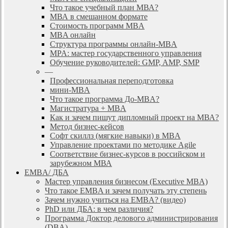
Что такое учебный план МВА?
МВА в смешанном формате
Стоимость программ MBA
MBA онлайн
Cтруктура программы онлайн-MBA
MPA: мастер государственного управления
Обучение руководителей: GMP, AMP, SMP
—
Профессиональная переподготовка
мини-MBA
Что такое программа До-MBA?
Магистратура + MBA
Как и зачем пишут дипломный проект на МВА?
Метод бизнес-кейсов
Софт скиллз (мягкие навыки) в MBA
Управление проектами по методике Agile
Соответствие бизнес-курсов в российском и
зарубежном МВА
EMBA/ ДБA
Мастер управления бизнесом (Executive MBA)
Что такое EMBA и зачем получать эту степень
Зачем нужно учиться на EMBA? (видео)
PhD или ДБА: в чем различия?
Программа Доктор делового администрирования
(DBА)