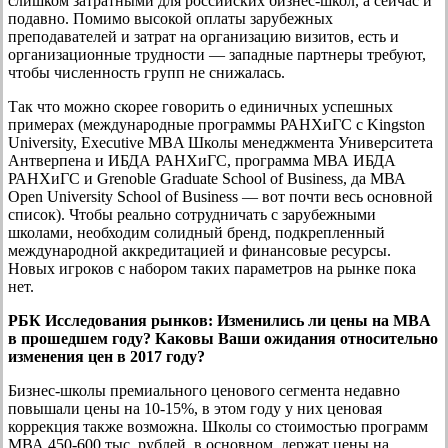
слишком затратными для российских бизнес-школ, а сейчас и
подавно. Помимо высокой оплаты зарубежных
преподавателей и затрат на организацию визитов, есть и
организационные трудности — западные партнеры требуют,
чтобы численность групп не снижалась.
Так что можно скорее говорить о единичных успешных
примерах (международные программы РАНХиГС с Kingston
University, Executive MBA Школы менеджмента Университета
Антверпена и ИБДА РАНХиГС, программа МВА ИБДА
РАНХиГС и Grenoble Graduate School of Business, да МВА
Open University School of Business — вот почти весь основной
список). Чтобы реально сотрудничать с зарубежными
школами, необходим солидный бренд, подкрепленный
международной аккредитацией и финансовые ресурсы.
Новых игроков с набором таких параметров на рынке пока
нет.
РБК Исследования рынков:
Изменились ли цены на MBA
в прошедшем году? Каковы Ваши ожидания относительно
изменения цен в 2017 году?
Бизнес-школы премиального ценового сегмента недавно
повышали цены на 10-15%, в этом году у них ценовая
коррекция также возможна. Школы со стоимостью программ
МВА 450-600 тыс. рублей, в основном, держат цены на