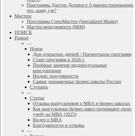
Программа Доктор Делового Администрирования:
что, кому, где?
Мастерс
Программа СпецМастер (Specialized Master)
Мастер менеджмента (MiM)
ПОИСК
Разное
—
Новое
Дни открытых дверей / Презентации программ
Старт программ в 2026 г.
Пробные занятия/ индивидуальные
консультации
Индекс популярности
Самые динамичные бизнес-школы России
Слушать
—
Статьи
Отзывы выпускников о MBA и бизнес-школах
Как выпускники бизнес-школ оценивают свою
учебу на МВА (2025)
Видео о MBA
Благодарности и отзывы
—