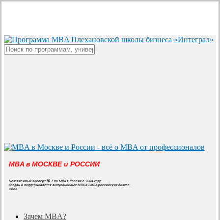
Skip
to
main
content
Close
Search
MBA в МОСКВЕ и РОССИИ
Независимый эксперт № 1 по MBA в России с 2004 года
Создан и поддерживается выпускниками MBA и EMBA российских бизнес-
школ
search
Menu
Зачем MBA?