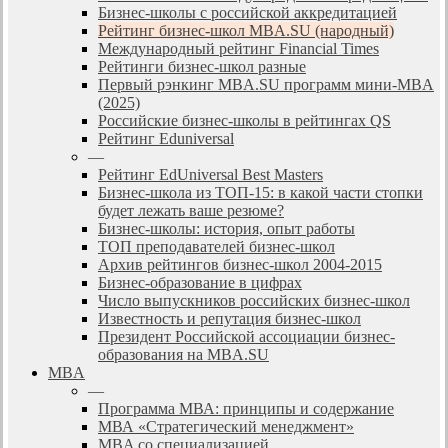
Бизнес-школы с российской аккредитацией
Рейтинг бизнес-школ MBA.SU (народный)
Международный рейтинг Financial Times
Рейтинги бизнес-школ разные
Первый рэнкинг MBA.SU программ мини-MBA
(2025)
Российские бизнес-школы в рейтингах QS
Рейтинг Eduniversal
—
Рейтинг EdUniversal Best Masters
Бизнес-школа из ТОП-15: в какой части стопки
будет лежать ваше резюме?
Бизнес-школы: история, опыт работы
ТОП преподавателей бизнес-школ
Архив рейтингов бизнес-школ 2004-2015
Бизнес-образование в цифрах
Число выпускников российских бизнес-школ
Известность и репутация бизнес-школ
Президент Российской ассоциации бизнес-
образования на MBA.SU
MBA
—
Программа МВА: принципы и содержание
МВА «Cтратегический менеджмент»
MBA со специализацией