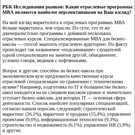
РБК Исследования рынков:
Какие отраслевые программы
MBA являются наиболее перспективными на Ваш взгляд?
На мой взгляд маркетолога в отраслевых программах МВА
больше маркетинга, чем отрасли. По сути, это те же
дженералистские программы с добавкой нескольких
отраслевых курсов. Специализированные МВА для бизнес-
школы — способ зацепить отраслевую аудиторию. По факту
происходит так называемое «подсаживание» слушателей
одной специализации на занятия другой, объединение,
условно говоря, медиков с нефтяниками.
Вопрос в другом: способна ли бизнес-школа при
экономическом вузе предложить качественные курсы
отраслевой специализации по сравнению с техническими
вузами? Например, подготовка по IT в большинстве бизнес-
школ находится на не слишком высоком уровне и значительно
уступает бизнес-школам, для которых IT — основная сфера
деятельности. Список наиболее популярных специализаций,
согласно нашим опросам, следующий: стратегический
маркетинг (26,1%), маркетинг и продажи (15,4%), управление
проектами (9,6%), информационные технологии (9,3%),
строительство и недвижимость (6,1%), управление HR (5,9%)
и другие.