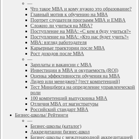
—
Что такое МВА и кому нужно это образование?
Главный мотив к обучению на МВА
Портрет слушателя программ МВА и EMBA
Сложно ли учиться на МВА?
Поступление на МВА: «С кем я буду учиться?»
Поступление на МВА: «Кто нас будет учить?»
МВА: взгляд работодателя
Карьерные траектории после МВА
Рост доходов после МВА
—
Зарплаты и вакансии с MBA
Инвестиции в МВА и окупаемость (ROI)
Оценка эффективности обучения на МВА
Лидер или менеджер? [тест компетенций]
Тест Минцберга на определение управленческой
роли
100 компетенций выпускника MBA
Отличия МВА от магистратуры
Российский стандарт MBA
Бизнес-школы/ Рейтинги
—
Бизнес-школы (каталог)
Аккредитации бизнес-школ
Бизнес-школы с международной аккредитацией