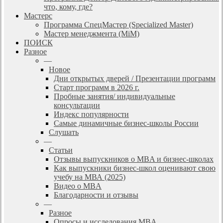
что, кому, где?
Мастерс
Программа СпецМастер (Specialized Master)
Мастер менеджмента (MiM)
ПОИСК
Разное
—
Новое
Дни открытых дверей / Презентации программ
Старт программ в 2026 г.
Пробные занятия/ индивидуальные
консультации
Индекс популярности
Самые динамичные бизнес-школы России
Слушать
—
Статьи
Отзывы выпускников о MBA и бизнес-школах
Как выпускники бизнес-школ оценивают свою
учебу на МВА (2025)
Видео о MBA
Благодарности и отзывы
—
Разное
Опросы и исследования MBA