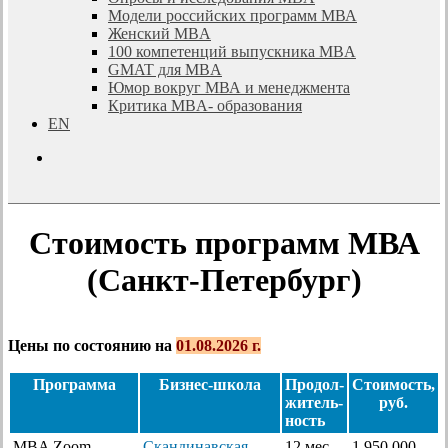
Модели российских программ МВА
Женский MBA
100 компетенций выпускника MBA
GMAT для MBA
Юмор вокруг МВА и менеджмента
Критика MBA- образования
EN
search
Стоимость программ МВА
(Санкт-Петербург)
Цены по состоянию на
01.08.2026 г.
Программа
Бизнес-школа
Продол-
Стоимость,
житель-
руб.
ность
MBA Zoom
Скандинавская
12 мес.
1 950 000