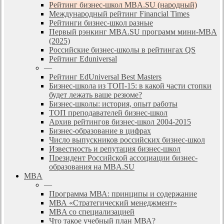
Рейтинг бизнес-школ MBA.SU (народный)
Международный рейтинг Financial Times
Рейтинги бизнес-школ разные
Первый рэнкинг MBA.SU программ мини-MBA
(2025)
Российские бизнес-школы в рейтингах QS
Рейтинг Eduniversal
—
Рейтинг EdUniversal Best Masters
Бизнес-школа из ТОП-15: в какой части стопки
будет лежать ваше резюме?
Бизнес-школы: история, опыт работы
ТОП преподавателей бизнес-школ
Архив рейтингов бизнес-школ 2004-2015
Бизнес-образование в цифрах
Число выпускников российских бизнес-школ
Известность и репутация бизнес-школ
Президент Российской ассоциации бизнес-
образования на MBA.SU
MBA
—
Программа МВА: принципы и содержание
МВА «Cтратегический менеджмент»
MBA со специализацией
Что такое учебный план МВА?