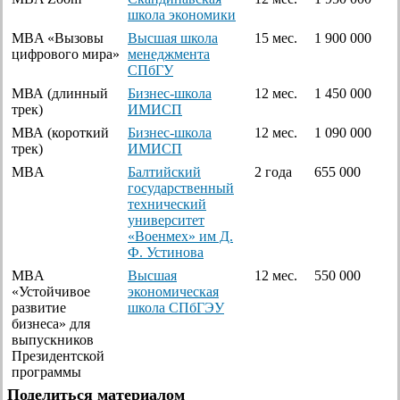
школа экономики
MBA «Вызовы
Высшая школа
15 мес.
1 900 000
цифрового мира»
менеджмента
СПбГУ
МВА (длинный
Бизнес-школа
12 мес.
1 450 000
трек)
ИМИСП
МВА (короткий
Бизнес-школа
12 мес.
1 090 000
трек)
ИМИСП
MBA
Балтийский
2 года
655 000
государственный
технический
университет
«Военмех» им Д.
Ф. Устинова
MBA
Высшая
12 мес.
550 000
«Устойчивое
экономическая
развитие
школа СПбГЭУ
бизнеса» для
выпускников
Президентской
программы
Поделиться материалом