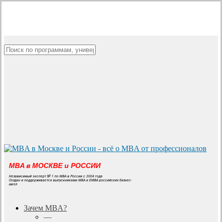
Skip
to
main
content
Close
Search
MBA в МОСКВЕ и РОССИИ
Независимый эксперт № 1 по MBA в России с 2004 года
Создан и поддерживается выпускниками MBA и EMBA российских бизнес-
школ
search
Menu
Зачем MBA?
—