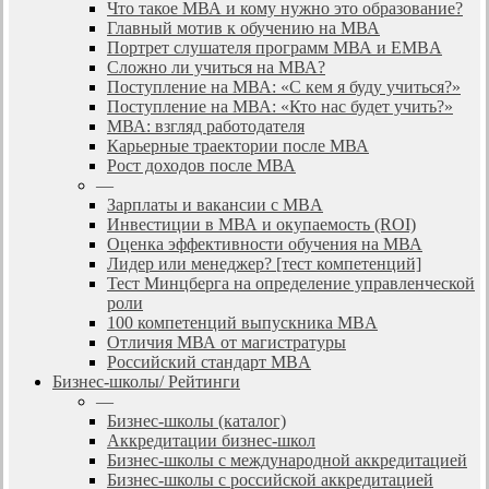
Что такое МВА и кому нужно это образование?
Главный мотив к обучению на МВА
Портрет слушателя программ МВА и EMBA
Сложно ли учиться на МВА?
Поступление на МВА: «С кем я буду учиться?»
Поступление на МВА: «Кто нас будет учить?»
МВА: взгляд работодателя
Карьерные траектории после МВА
Рост доходов после МВА
—
Зарплаты и вакансии с MBA
Инвестиции в МВА и окупаемость (ROI)
Оценка эффективности обучения на МВА
Лидер или менеджер? [тест компетенций]
Тест Минцберга на определение управленческой
роли
100 компетенций выпускника MBA
Отличия МВА от магистратуры
Российский стандарт MBA
Бизнес-школы/ Рейтинги
—
Бизнес-школы (каталог)
Аккредитации бизнес-школ
Бизнес-школы с международной аккредитацией
Бизнес-школы с российской аккредитацией