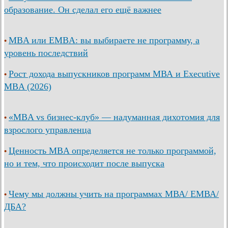
образование. Он сделал его ещё важнее
MBA или EMBA: вы выбираете не программу, а
•
уровень последствий
Рост дохода выпускников программ МВА и Executive
•
MBA (2026)
«MBA vs бизнес-клуб» — надуманная дихотомия для
•
взрослого управленца
Ценность MBA определяется не только программой,
•
но и тем, что происходит после выпуска
Чему мы должны учить на программах МВА/ ЕМВА/
•
ДБА?