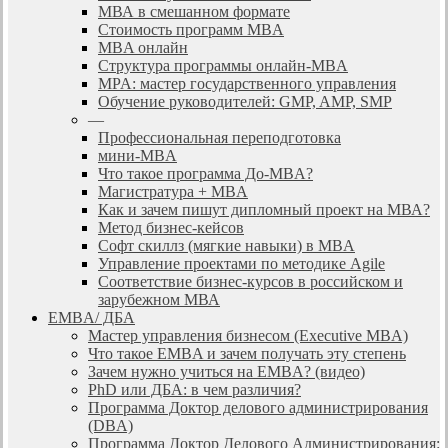
МВА в смешанном формате
Стоимость программ MBA
MBA онлайн
Cтруктура программы онлайн-MBA
MPA: мастер государственного управления
Обучение руководителей: GMP, AMP, SMP
—
Профессиональная переподготовка
мини-MBA
Что такое программа До-MBA?
Магистратура + MBA
Как и зачем пишут дипломный проект на МВА?
Метод бизнес-кейсов
Софт скиллз (мягкие навыки) в MBA
Управление проектами по методике Agile
Соответствие бизнес-курсов в российском и
зарубежном МВА
EMBA/ ДБA
Мастер управления бизнесом (Executive MBA)
Что такое EMBA и зачем получать эту степень
Зачем нужно учиться на EMBA? (видео)
PhD или ДБА: в чем различия?
Программа Доктор делового администрирования
(DBА)
Программа Доктор Делового Администрирования: