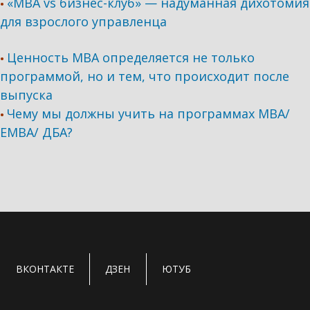
«MBA vs бизнес-клуб» — надуманная дихотомия
•
для взрослого управленца
Ценность MBA определяется не только
•
программой, но и тем, что происходит после
выпуска
Чему мы должны учить на программах МВА/
•
ЕМВА/ ДБА?
ВКОНТАКТЕ
ДЗЕН
ЮТУБ