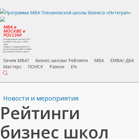
Skip
to
main
MBA в
content
МОСКВЕ и
РОССИИ
Независимый эксперт № 1
по MBA в России с 2004
года
Создан и поддерживается
выпускниками MBA и EMBA
российских бизнес-школ
Зачем MBA?
Бизнес-школы/ Рейтинги
MBA
EMBA/ ДБA
Мастерс
ПОИСК
Разное
EN
search
Новости и мероприятия
Рейтинги
бизнес школ