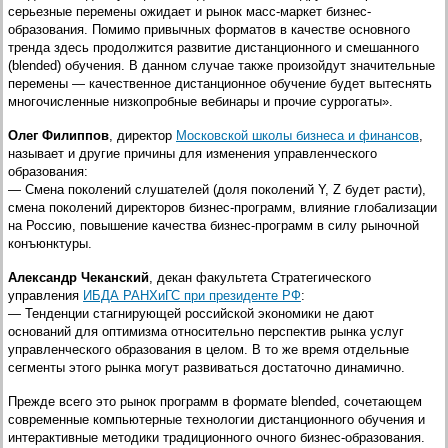
серьезные перемены ожидает и рынок масс-маркет бизнес-
образования. Помимо привычных форматов в качестве основного
тренда здесь продолжится развитие дистанционного и смешанного
(blended) обучения. В данном случае также произойдут значительные
перемены — качественное дистанционное обучение будет вытеснять
многочисленные низкопробные вебинары и прочие суррогаты».
Олег Филиппов
, директор
Московской школы бизнеса и финансов
,
называет и другие причины для изменения управленческого
образования:
— Смена поколений слушателей (доля поколений Y, Z будет расти),
смена поколений директоров бизнес-программ, влияние глобализации
на Россию, повышение качества бизнес-программ в силу рыночной
конъюнктуры.
Александр Чеканский
, декан факультета Стратегического
управления
ИБДА РАНХиГС при президенте РФ
:
— Тенденции стагнирующей российской экономики не дают
оснований для оптимизма относительно перспектив рынка услуг
управленческого образования в целом. В то же время отдельные
сегменты этого рынка могут развиваться достаточно динамично.
Прежде всего это рынок программ в формате blended, сочетающем
современные компьютерные технологии дистанционного обучения и
интерактивные методики традиционного очного бизнес-образования.