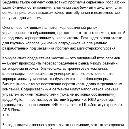
Выделим также сегмент совместных программ серьезных российских
школ бизнеса со знаковыми, элитными зарубежными школами. Этот
сегмент привлекает высоким качеством обучения и возможностью
получить два диплома.
Очень перспективным является корпоративный рынок
управленческого образования, прежде всего тот его сегмент, который
не под силу корпоративным университетам. Речь идет о подготовке
для крупных корпораций новых сотрудников на специально
разработанных под заказчика программах магистерского уровня.
Конкурентная среда станет жестче — это очевидный итог перемен.
— Будет происходить перераспределение рынка между разными
категориями игроков: бизнес-школы, тренинговые компании,
фрилансеры, корпоративные университеты. Не исключено, что
корпоративные университеты будут играть все большую роль.
Бизнес-школы станут постепенно перетягивать долю у тренинговых
компаний. Содержательные сегменты будут наполняться новыми
управленческими технологиями (пока не до конца осознанными)
вроде Agile, — прогнозирует
Евгений Доценко
, R&D-директор,
руководитель направления «HR-консалтинг» ГК «Институт тренинга —
АРБ Про».
<..>
За годы количественного роста рынка понимание, что такое хорошая