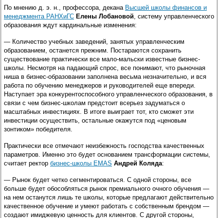
По мнению д. э. н., профессора, декана
Высшей школы финансов и
менеджмента РАНХиГС
Елены Лобановой
, систему управленческого
образования ждут кардинальные изменения:
— Количество учебных заведений, занятых управленческим
образованием, останется прежним. Постараются сохранить
существование практически все мало-мальски известные бизнес-
школы. Несмотря на падающий спрос, все понимают, что рыночная
ниша в бизнес-образовании заполнена весьма незначительно, и вся
работа по обучению менеджеров и руководителей еще впереди.
Наступает эра конкурентоспособного управленческого образования, в
связи с чем бизнес-школам предстоит всерьез задуматься о
масштабных инвестициях. В итоге выиграет тот, кто сможет эти
инвестиции осуществить, остальные окажутся под «ценовым
зонтиком» победителя.
Практически все отмечают неизбежность господства качественных
параметров. Именно это будет основанием трансформации системы,
считает ректор
бизнес-школы EMAS
Андрей Коляда
:
— Рынок будет четко сегментироваться. С одной стороны, все
больше будет обособляться рынок премиального очного обучения —
на нем останутся лишь те школы, которые предлагают действительно
качественное обучение и умеют работать с собственным брендом —
создают имиджевую ценность для клиентов. С другой стороны,