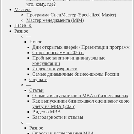
что, кому, где?
Мастерс
Программа СпецМастер (Specialized Master)
Мастер менеджмента (MiM)
ПОИСК
Разное
—
Новое
Дни открытых дверей / Презентации программ
Старт программ в 2026 г.
Пробные занятия/ индивидуальные
консультации
Индекс популярности
Самые динамичные бизнес-школы России
Слушать
—
Статьи
Отзывы выпускников о MBA и бизнес-школах
Как выпускники бизнес-школ оценивают свою
учебу на МВА (2025)
Видео о MBA
Благодарности и отзывы
—
Разное
Опросы и исследования MBA