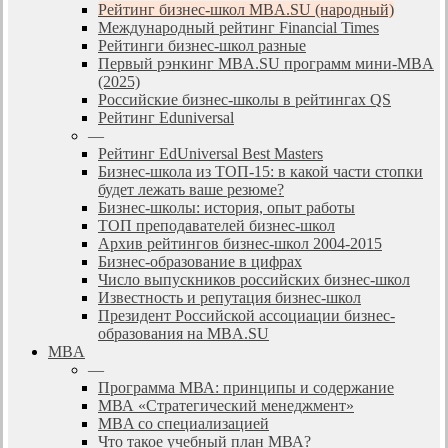
Рейтинг бизнес-школ MBA.SU (народный)
Международный рейтинг Financial Times
Рейтинги бизнес-школ разные
Первый рэнкинг MBA.SU программ мини-MBA
(2025)
Российские бизнес-школы в рейтингах QS
Рейтинг Eduniversal
—
Рейтинг EdUniversal Best Masters
Бизнес-школа из ТОП-15: в какой части стопки
будет лежать ваше резюме?
Бизнес-школы: история, опыт работы
ТОП преподавателей бизнес-школ
Архив рейтингов бизнес-школ 2004-2015
Бизнес-образование в цифрах
Число выпускников российских бизнес-школ
Известность и репутация бизнес-школ
Президент Российской ассоциации бизнес-
образования на MBA.SU
MBA
—
Программа МВА: принципы и содержание
МВА «Cтратегический менеджмент»
MBA со специализацией
Что такое учебный план МВА?