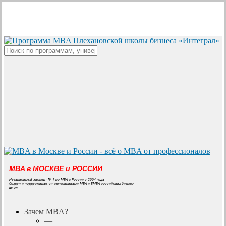
Skip
to
main
content
Close
Search
MBA в МОСКВЕ и РОССИИ
Независимый эксперт № 1 по MBA в России с 2004 года
Создан и поддерживается выпускниками MBA и EMBA российских бизнес-
школ
search
Menu
Зачем MBA?
—