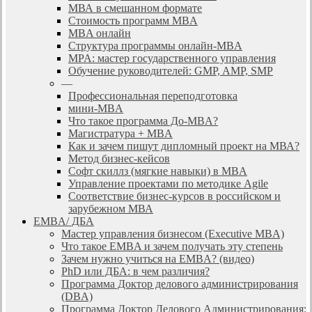
МВА в смешанном формате
Стоимость программ MBA
MBA онлайн
Cтруктура программы онлайн-MBA
MPA: мастер государственного управления
Обучение руководителей: GMP, AMP, SMP
—
Профессиональная переподготовка
мини-MBA
Что такое программа До-MBA?
Магистратура + MBA
Как и зачем пишут дипломный проект на МВА?
Метод бизнес-кейсов
Софт скиллз (мягкие навыки) в MBA
Управление проектами по методике Agile
Соответствие бизнес-курсов в российском и
зарубежном МВА
EMBA/ ДБA
Мастер управления бизнесом (Executive MBA)
Что такое EMBA и зачем получать эту степень
Зачем нужно учиться на EMBA? (видео)
PhD или ДБА: в чем различия?
Программа Доктор делового администрирования
(DBА)
Программа Доктор Делового Администрирования: