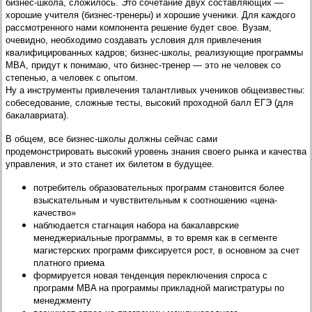
бизнес-школа, сложилось. Это сочетание двух составляющих —
хорошие учителя (бизнес-тренеры) и хорошие ученики. Для каждого
рассмотренного нами компонента решение будет свое. Вузам,
очевидно, необходимо создавать условия для привлечения
квалифицированных кадров; бизнес-школы, реализующие программы
MBA, придут к понимаю, что бизнес-тренер — это не человек со
степенью, а человек с опытом.
Ну а инструменты привлечения талантливых учеников общеизвестны:
собеседование, сложные тесты, высокий проходной балл ЕГЭ (для
бакалавриата).
В общем, все бизнес-школы должны сейчас сами
продемонстрировать высокий уровень знания своего рынка и качества
управления, и это станет их билетом в будущее.
потребитель образовательных программ становится более
взыскательным и чувствительным к соотношению «цена-
качество»
наблюдается стагнация набора на бакалаврские
менеджериальные программы, в то время как в сегменте
магистерских программ фиксируется рост, в основном за счет
платного приема
формируется новая тенденция переключения спроса с
программ MBA на программы прикладной магистратуры по
менеджменту