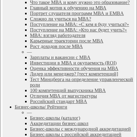
Что такое МВА и кому нужно это образование?
Главный мотив к обучению на МВА
Портрет слушателя программ МВА и EMBA
Сложно ли учиться на МВА?
Поступление на МВА: «С кем я буду учиться?»
Поступление на МВА: «Кто нас будет учить?»
МВА: взгляд работодателя
Карьерные траектории после МВА
Рост доходов после МВА
—
Зарплаты и вакансии с MBA
Инвестиции в МВА и окупаемость (ROI)
Оценка эффективности обучения на МВА
Лидер или менеджер? [тест компетенций]
Тест Минцберга на определение управленческой
роли
100 компетенций выпускника MBA
Отличия МВА от магистратуры
Российский стандарт MBA
Бизнес-школы/ Рейтинги
—
Бизнес-школы (каталог)
Аккредитации бизнес-школ
Бизнес-школы с международной аккредитацией
Бизнес-школы с российской аккредитацией