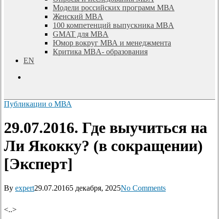
Модели российских программ МВА
Женский MBA
100 компетенций выпускника MBA
GMAT для MBA
Юмор вокруг МВА и менеджмента
Критика MBA- образования
EN
search
Публикации о МВА
29.07.2016. Где выучиться на
Ли Якокку? (в сокращении)
[Эксперт]
By
expert
29.07.2016
5 декабря, 2025
No Comments
<..>