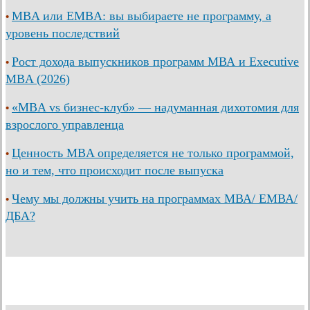
MBA или EMBA: вы выбираете не программу, а
•
уровень последствий
Рост дохода выпускников программ МВА и Executive
•
MBA (2026)
«MBA vs бизнес-клуб» — надуманная дихотомия для
•
взрослого управленца
Ценность MBA определяется не только программой,
•
но и тем, что происходит после выпуска
Чему мы должны учить на программах МВА/ ЕМВА/
•
ДБА?