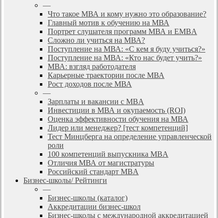
—
Что такое МВА и кому нужно это образование?
Главный мотив к обучению на МВА
Портрет слушателя программ МВА и EMBA
Сложно ли учиться на МВА?
Поступление на МВА: «С кем я буду учиться?»
Поступление на МВА: «Кто нас будет учить?»
МВА: взгляд работодателя
Карьерные траектории после МВА
Рост доходов после МВА
—
Зарплаты и вакансии с MBA
Инвестиции в МВА и окупаемость (ROI)
Оценка эффективности обучения на МВА
Лидер или менеджер? [тест компетенций]
Тест Минцберга на определение управленческой
роли
100 компетенций выпускника MBA
Отличия МВА от магистратуры
Российский стандарт MBA
Бизнес-школы/ Рейтинги
—
Бизнес-школы (каталог)
Аккредитации бизнес-школ
Бизнес-школы с международной аккредитацией