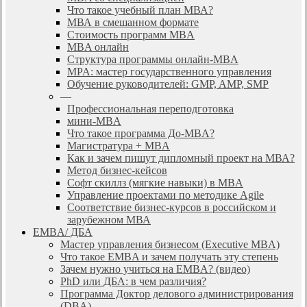
Что такое учебный план МВА?
МВА в смешанном формате
Стоимость программ MBA
MBA онлайн
Cтруктура программы онлайн-MBA
MPA: мастер государственного управления
Обучение руководителей: GMP, AMP, SMP
—
Профессиональная переподготовка
мини-MBA
Что такое программа До-MBA?
Магистратура + MBA
Как и зачем пишут дипломный проект на МВА?
Метод бизнес-кейсов
Софт скиллз (мягкие навыки) в MBA
Управление проектами по методике Agile
Соответствие бизнес-курсов в российском и
зарубежном МВА
EMBA/ ДБA
Мастер управления бизнесом (Executive MBA)
Что такое EMBA и зачем получать эту степень
Зачем нужно учиться на EMBA? (видео)
PhD или ДБА: в чем различия?
Программа Доктор делового администрирования
(DBА)