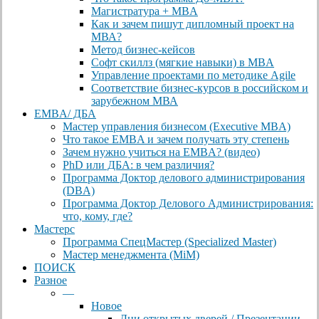
Магистратура + MBA
Как и зачем пишут дипломный проект на
МВА?
Метод бизнес-кейсов
Софт скиллз (мягкие навыки) в MBA
Управление проектами по методике Agile
Соответствие бизнес-курсов в российском и
зарубежном МВА
EMBA/ ДБA
Мастер управления бизнесом (Executive MBA)
Что такое EMBA и зачем получать эту степень
Зачем нужно учиться на EMBA? (видео)
PhD или ДБА: в чем различия?
Программа Доктор делового администрирования
(DBА)
Программа Доктор Делового Администрирования:
что, кому, где?
Мастерс
Программа СпецМастер (Specialized Master)
Мастер менеджмента (MiM)
ПОИСК
Разное
—
Новое
Дни открытых дверей / Презентации