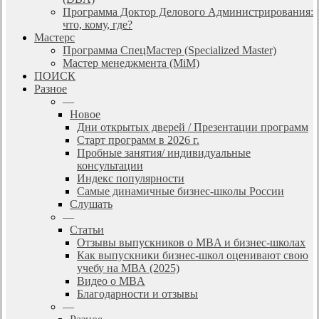
Программа Доктор Делового Администрирования:
что, кому, где?
Мастерс
Программа СпецМастер (Specialized Master)
Мастер менеджмента (MiM)
ПОИСК
Разное
—
Новое
Дни открытых дверей / Презентации программ
Старт программ в 2026 г.
Пробные занятия/ индивидуальные
консультации
Индекс популярности
Самые динамичные бизнес-школы России
Слушать
—
Статьи
Отзывы выпускников о MBA и бизнес-школах
Как выпускники бизнес-школ оценивают свою
учебу на МВА (2025)
Видео о MBA
Благодарности и отзывы
—