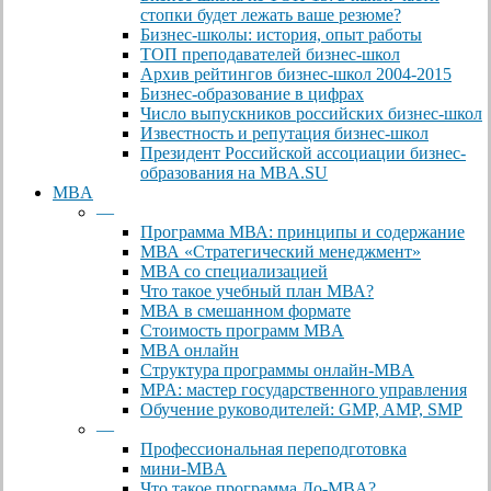
стопки будет лежать ваше резюме?
Бизнес-школы: история, опыт работы
ТОП преподавателей бизнес-школ
Архив рейтингов бизнес-школ 2004-2015
Бизнес-образование в цифрах
Число выпускников российских бизнес-школ
Известность и репутация бизнес-школ
Президент Российской ассоциации бизнес-
образования на MBA.SU
MBA
—
Программа МВА: принципы и содержание
МВА «Cтратегический менеджмент»
MBA со специализацией
Что такое учебный план МВА?
МВА в смешанном формате
Стоимость программ MBA
MBA онлайн
Cтруктура программы онлайн-MBA
MPA: мастер государственного управления
Обучение руководителей: GMP, AMP, SMP
—
Профессиональная переподготовка
мини-MBA
Что такое программа До-MBA?