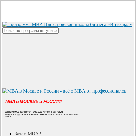
Skip
to
main
content
Close
Search
MBA в МОСКВЕ и РОССИИ
Независимый эксперт № 1 по MBA в России с 2004 года
Создан и поддерживается выпускниками MBA и EMBA российских бизнес-
школ
search
Menu
Зачем MBA?