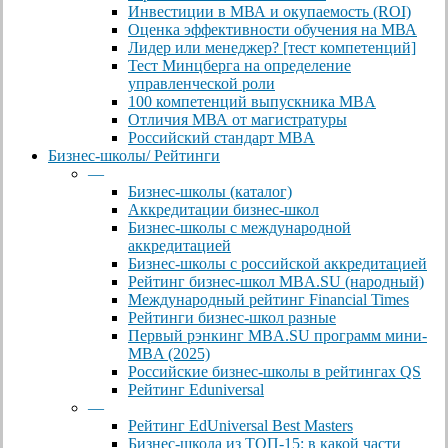
Инвестиции в МВА и окупаемость (ROI)
Оценка эффективности обучения на МВА
Лидер или менеджер? [тест компетенций]
Тест Минцберга на определение
управленческой роли
100 компетенций выпускника MBA
Отличия МВА от магистратуры
Российский стандарт MBA
Бизнес-школы/ Рейтинги
—
Бизнес-школы (каталог)
Аккредитации бизнес-школ
Бизнес-школы с международной
аккредитацией
Бизнес-школы с российской аккредитацией
Рейтинг бизнес-школ MBA.SU (народный)
Международный рейтинг Financial Times
Рейтинги бизнес-школ разные
Первый рэнкинг MBA.SU программ мини-
MBA (2025)
Российские бизнес-школы в рейтингах QS
Рейтинг Eduniversal
—
Рейтинг EdUniversal Best Masters
Бизнес-школа из ТОП-15: в какой части