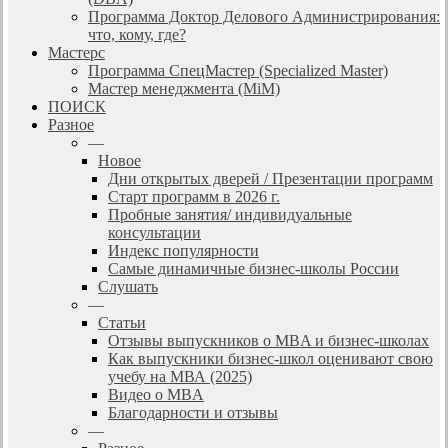
Программа Доктор Делового Администрирования:
что, кому, где?
Мастерс
Программа СпецМастер (Specialized Master)
Мастер менеджмента (MiM)
ПОИСК
Разное
—
Новое
Дни открытых дверей / Презентации программ
Старт программ в 2026 г.
Пробные занятия/ индивидуальные
консультации
Индекс популярности
Самые динамичные бизнес-школы России
Слушать
—
Статьи
Отзывы выпускников о MBA и бизнес-школах
Как выпускники бизнес-школ оценивают свою
учебу на МВА (2025)
Видео о MBA
Благодарности и отзывы
—