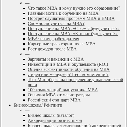
—
Что такое МВА и кому нужно это образование?
Главный мотив к обучению на МВА
Портрет слушателя программ МВА и EMBA
Сложно ли учиться на МВА?
Поступление на МВА: «С кем я буду учиться?»
Поступление на МВА: «Кто нас будет учить?»
МВА: взгляд работодателя
Карьерные траектории после МВА
Рост доходов после МВА
—
Зарплаты и вакансии с MBA
Инвестиции в МВА и окупаемость (ROI)
Оценка эффективности обучения на МВА
Лидер или менеджер? [тест компетенций]
Тест Минцберга на определение управленческой
роли
100 компетенций выпускника MBA
Отличия МВА от магистратуры
Российский стандарт MBA
Бизнес-школы/ Рейтинги
—
Бизнес-школы (каталог)
Аккредитации бизнес-школ
Бизнес-школы с международной аккредитацией