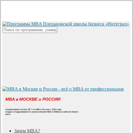
Skip
to
main
content
Close
Search
MBA в МОСКВЕ и РОССИИ
Независимый эксперт № 1 по MBA в России с 2004 года
Создан и поддерживается выпускниками MBA и EMBA российских бизнес-
школ
search
Menu
Зачем MBA?