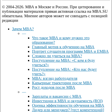
© 2004-2026. МВА в Москве и России. При цитировании и
публикации материалов прямая активная ссылка на MBA.SU
обязательна. Мнение авторов может не совпадать с позицией
редакции
Close
Зачем MBA?
Menu
—
Что такое МВА и кому нужно это
образование?
Главный мотив к обучению на МВА
Портрет слушателя программ МВА и EMBA
Сложно ли учиться на МВА?
Поступление на МВА: «С кем я буду
учиться?»
Поступление на МВА: «Кто нас будет
учить?»
МВА: взгляд работодателя
Карьерные траектории после МВА
Рост доходов после МВА
—
Зарплаты и вакансии с MBA
Инвестиции в МВА и окупаемость (ROI)
Оценка эффективности обучения на МВА
Лидер или менеджер? [тест компетенций]