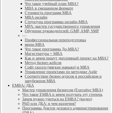
Что такое учебный план МВА?
МВА в смешанном формате
Стоимость программ MBA
MBA онлайн
Cтруктура программы онлайн-MBA
MPA: мастер государственного управления
Обучение руководителей: GMP, AMP, SMP
—
Профессиональная переподготовка
мини-MBA
Что такое программа До-MBA?
Магистратура + MBA
Как и зачем пишут дипломный проект на МВА?
Метод бизнес-кейсов
Софт скиллз (мягкие навыки) в MBA
Управление проектами по методике Agile
Соответствие бизнес-курсов в российском и
зарубежном МВА
EMBA/ ДБA
Мастер управления бизнесом (Executive MBA)
Что такое EMBA и зачем получать эту степень
Зачем нужно учиться на EMBA? (видео)
PhD или ДБА: в чем различия?
Программа Доктор делового администрирования
(DBА)