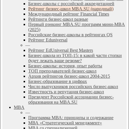
Бизнес-школы с российской аккредитацией
Рейтинг бизнес-школ MBA.SU (народный)
Международный рейтинг Financial Times
Рейтинги бизнес-школ разные
Первый рэнкинг MBA.SU программ мини-MBA
(2025)
Российские бизнес-школы в рейтингах QS
Рейтинг Eduniversal
—
Рейтинг EdUniversal Best Masters
Бизнес-школа из ТОП-15: в какой части стопки
будет лежать ваше резюме?
Бизнес-школы: история, опыт работы
ТОП преподавателей бизнес-школ
Архив рейтингов бизнес-школ 2004-2015
Бизнес-образование в цифрах
Число выпускников российских бизнес-школ
Известность и репутация бизнес-школ
Президент Российской ассоциации бизнес-
образования на MBA.SU
MBA
—
Программа МВА: принципы и содержание
МВА «Cтратегический менеджмент»
MBA со специализацией