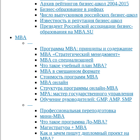
Архив рейтингов бизнес-школ 2004-2015
Бизнес-образование в цифрах
Число выпускников российских бизнес-школ
Известность и репутация бизнес-школ
Президент Российской ассоциации бизнес-
образования на MBA.SU
MBA
—
Программа МВА: принципы и содержание
МВА «Cтратегический менеджмент»
MBA со специализацией
Что такое учебный план МВА?
МВА в смешанном формате
Стоимость программ MBA
MBA онлайн
Cтруктура программы онлайн-MBA
MPA: мастер государственного управления
Обучение руководителей: GMP, AMP, SMP
—
Профессиональная переподготовка
мини-MBA
Что такое программа До-MBA?
Магистратура + MBA
Как и зачем пишут дипломный проект на
МВА?