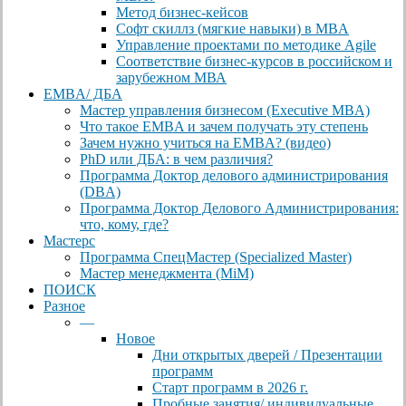
Метод бизнес-кейсов
Софт скиллз (мягкие навыки) в MBA
Управление проектами по методике Agile
Соответствие бизнес-курсов в российском и
зарубежном МВА
EMBA/ ДБA
Мастер управления бизнесом (Executive MBA)
Что такое EMBA и зачем получать эту степень
Зачем нужно учиться на EMBA? (видео)
PhD или ДБА: в чем различия?
Программа Доктор делового администрирования
(DBА)
Программа Доктор Делового Администрирования:
что, кому, где?
Мастерс
Программа СпецМастер (Specialized Master)
Мастер менеджмента (MiM)
ПОИСК
Разное
—
Новое
Дни открытых дверей / Презентации
программ
Старт программ в 2026 г.
Пробные занятия/ индивидуальные