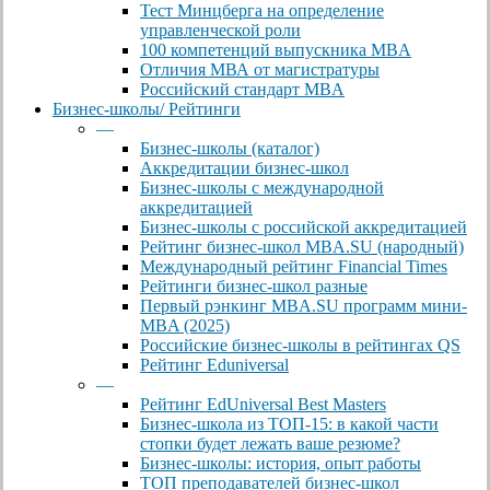
Тест Минцберга на определение
управленческой роли
100 компетенций выпускника MBA
Отличия МВА от магистратуры
Российский стандарт MBA
Бизнес-школы/ Рейтинги
—
Бизнес-школы (каталог)
Аккредитации бизнес-школ
Бизнес-школы с международной
аккредитацией
Бизнес-школы с российской аккредитацией
Рейтинг бизнес-школ MBA.SU (народный)
Международный рейтинг Financial Times
Рейтинги бизнес-школ разные
Первый рэнкинг MBA.SU программ мини-
MBA (2025)
Российские бизнес-школы в рейтингах QS
Рейтинг Eduniversal
—
Рейтинг EdUniversal Best Masters
Бизнес-школа из ТОП-15: в какой части
стопки будет лежать ваше резюме?
Бизнес-школы: история, опыт работы
ТОП преподавателей бизнес-школ