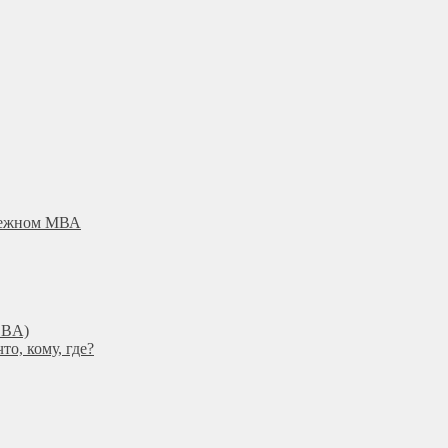
убежном МВА
DBА)
о, кому, где?