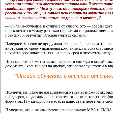
усвоения знаний и б)
обеспечивает
наибольший охват потенц
стабильное время. Между тем, по некоторым данным, зна
российских (до 50%) не готова переходить на обучение в
что они эквивалентны очным по уровню и качеству?
— Онлайн-обучение, в отличие от очного, это — совсем друга
переключаться между разными сервисами и приложениями, в
практику и результат. Готовая учиться онлайн.
Наверное, мы еще не придумали тех способов и форматов игр
виртуальную среду управления компанией, запуска стартапов 
нехватка образовательных и игровых сред и экосистем, не 
Пока мы все так же пытаемся перенести спикера в онлайн-о
документы, хранящиеся на дисках, запираем слушателей в вир
”
Онлайн-обучение, в отличие от очног
Пожалуй, мы даже не догадываемся о всех возможностях онла
пейджеров, не догадывались о возможностях сотовых телефон
форматов. И у каждого из нас есть шанс стать первыми в сво
Я уверена, что онлайн-обучение в программах МВА и ЕМВА 