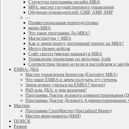
Cтруктура программы онлайн-MBA
MPA: мастер государственного управления
Обучение руководителей: GMP, AMP, SMP
—
Профессиональная переподготовка
мини-MBA
Что такое программа До-MBA?
Магистратура + MBA
Как и зачем пишут дипломный проект на МВА?
Метод бизнес-кейсов
Софт скиллз (мягкие навыки) в MBA
Управление проектами по методике Agile
Соответствие бизнес-курсов в российском и зар
EMBA/ ДБA
Мастер управления бизнесом (Executive MBA)
Что такое EMBA и зачем получать эту степень
Зачем нужно учиться на EMBA? (видео)
PhD или ДБА: в чем различия?
Программа Доктор делового администрирования (
Программа Доктор Делового Администрирования: чт
Мастерс
Программа СпецМастер (Specialized Master)
Мастер менеджмента (MiM)
ПОИСК
Разное