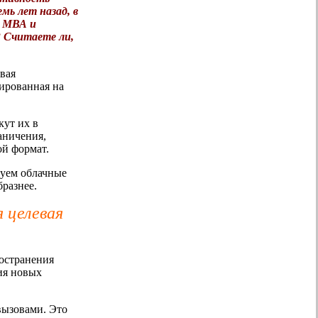
мь лет назад, в
м МВА и
? Считаете ли,
овая
ированная на
кут их в
аничения,
ой формат.
зуем облачные
бразнее.
я целевая
ространения
ия новых
вызовами. Это