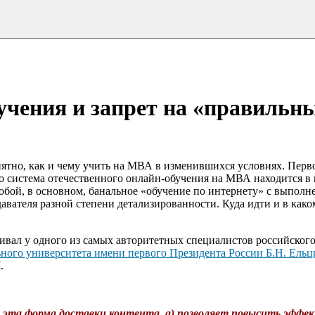
учения и запрет на «правильн
нятно, как и чему учить на МВА в изменившихся условиях. Перв
ко система отечественного онлайн-обучения на МВА находится в 
собой, в основном, банальное «обучение по интернету» с выпол
давателя разной степени детализированности. Куда идти и в как
вал у одного из самых авторитетных специалистов российского
ного университета имени первого Президента России Б.Н. Ельц
Й
.
 эта форма доставки контента а) позволяет повысить эффе