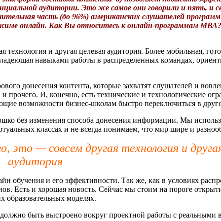
иальной аудитории. Это же самое они говорили и пять, и се
чительная часть (до 96%) американских слушателей програм
 режиме онлайн. Как Вы относитесь к онлайн-программам МВА
я технология и другая целевая аудитория. Более мобильная, гот
ладеющая навыками работы в распределенных командах, ориент
ового донесения контента, которые захватят слушателей и вовле
и прочего. И, конечно, есть технические и технологические огр
дающие возможности бизнес-школам быстро переключиться в друг
кошко без изменения способа донесения информации. Мы исполь
туальных классах и не всегда понимаем, что мир шире и разноо
о, это — совсем другая технология и друга
аудитория
йн обучения и его эффективности. Так же, как в условиях расп
ов. Есть и хорошая новость. Сейчас мы стоим на пороге открыт
их образовательных моделях.
должно быть выстроено вокруг проектной работы с реальными 