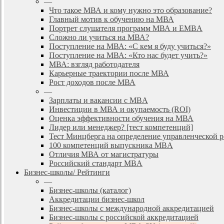
—
Что такое МВА и кому нужно это образование?
Главный мотив к обучению на МВА
Портрет слушателя программ МВА и EMBA
Сложно ли учиться на МВА?
Поступление на МВА: «С кем я буду учиться?»
Поступление на МВА: «Кто нас будет учить?»
МВА: взгляд работодателя
Карьерные траектории после МВА
Рост доходов после МВА
—
Зарплаты и вакансии с MBA
Инвестиции в МВА и окупаемость (ROI)
Оценка эффективности обучения на МВА
Лидер или менеджер? [тест компетенций]
Тест Минцберга на определение управленческой 
100 компетенций выпускника MBA
Отличия МВА от магистратуры
Российский стандарт MBA
Бизнес-школы/ Рейтинги
—
Бизнес-школы (каталог)
Аккредитации бизнес-школ
Бизнес-школы с международной аккредитацией
Бизнес-школы с российской аккредитацией