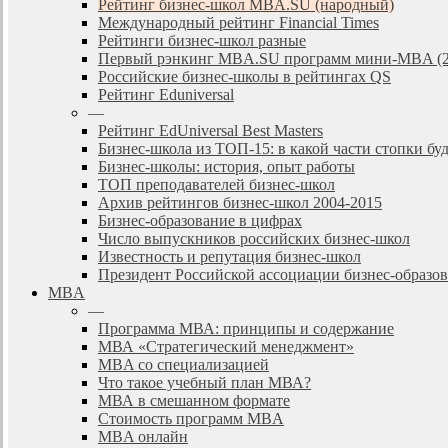
Рейтинг бизнес-школ MBA.SU (народный)
Международный рейтинг Financial Times
Рейтинги бизнес-школ разные
Первый рэнкинг MBA.SU программ мини-MBA (2
Российские бизнес-школы в рейтингах QS
Рейтинг Eduniversal
—
Рейтинг EdUniversal Best Masters
Бизнес-школа из ТОП-15: в какой части стопки бу
Бизнес-школы: история, опыт работы
ТОП преподавателей бизнес-школ
Архив рейтингов бизнес-школ 2004-2015
Бизнес-образование в цифрах
Число выпускников российских бизнес-школ
Известность и репутация бизнес-школ
Президент Российской ассоциации бизнес-образ
MBA
—
Программа МВА: принципы и содержание
МВА «Cтратегический менеджмент»
MBA со специализацией
Что такое учебный план МВА?
МВА в смешанном формате
Стоимость программ MBA
MBA онлайн