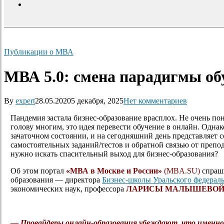
search
Публикации о МВА
МВА 5.0: смена парадигмы об
By
expert
28.05.2020
5 декабря, 2025
Нет комментариев
Пандемия застала бизнес-образование врасплох. Не очень по
голову многим, это идея перевести обучение в онлайн. Одна
зачаточном состоянии, и на сегодняшний день представляет 
самостоятельных заданий/тестов и обратной связью от препо
нужно искать спасительный выход для бизнес-образования?
Об этом портал
«МВА в Москве и России»
(MBA.SU)
спраши
образования — директора
Бизнес-школы Уральского федераль
экономических наук, профессора
ЛАРИСЫ МАЛЫШЕВО
—
Провайдеры онлайн-образования убеждают, что именно