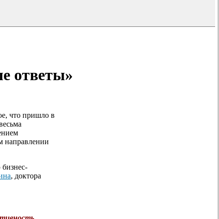
ые ответы»
ое, что пришло в
весьма
нением
ом направлении
 бизнес-
ина
, доктора
ктивность