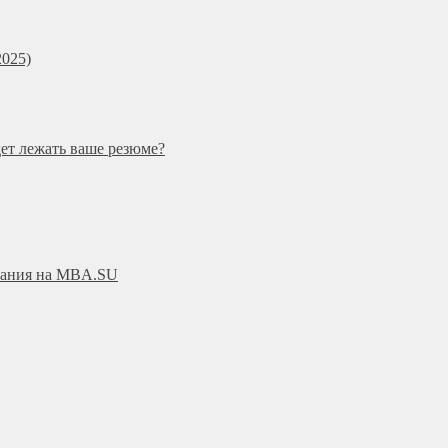
025)
дет лежать ваше резюме?
ования на MBA.SU