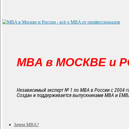
MBA в МОСКВЕ и 
Независимый эксперт № 1 по MBA в России с 2004 г
Создан и поддерживается выпускниками MBA и EMB
search
Menu
Зачем MBA?