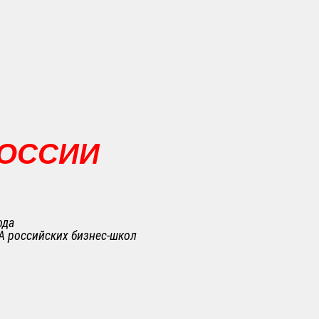
РОССИИ
ода
A российских бизнес-школ