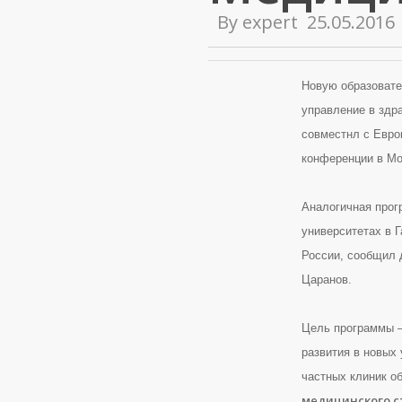
By
expert
25.05.2016
Новую образоват
управление в здр
совместнл с
Евро
конференции в Мо
Аналогичная прог
университетах в Г
России, сообщил 
Царанов.
Цель программы —
развития в новых
частных клиник о
медицинского с