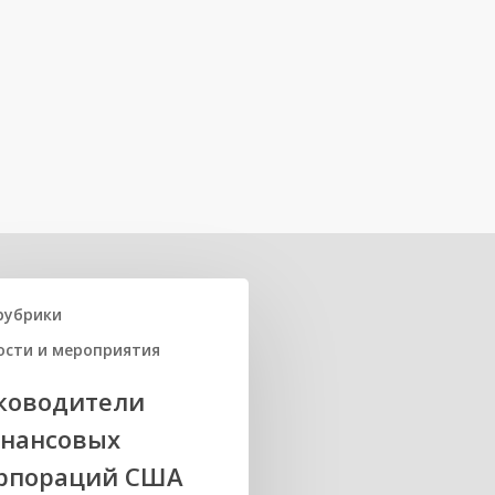
рубрики
ости и мероприятия
ководители
нансовых
рпораций США