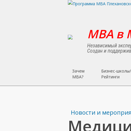
Skip
to
main
content
MBA в 
Независимый экспер
Создан и поддержив
Зачем
Бизнес-школы/
MBA?
Рейтинги
Новости и меропри
Медици