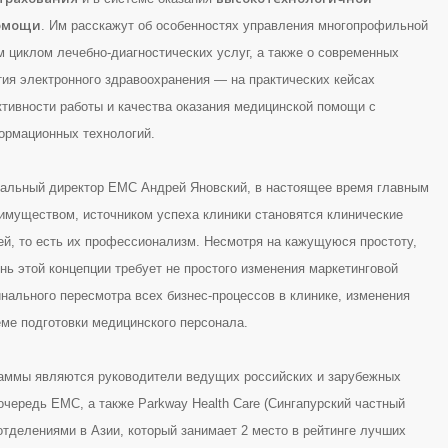
омощи
. Им расскажут об особенностях управления многопрофильной
м циклом лечебно-диагностических услуг, а также о современных
тия электронного здравоохранения — на практических кейсах
ивности работы и качества оказания медицинской помощи с
ормационных технологий.
ральный директор ЕМC Андрей Яновский, в настоящее время главным
имуществом, источником успеха клиники становятся клинические
ей, то есть их профессионализм. Несмотря на кажущуюся простоту,
нь этой концепции требует не простого изменения маркетинговой
инального пересмотра всех бизнес-процессов в клинике, изменения
еме подготовки медицинского персонала.
аммы являются руководители ведущих российских и зарубежных
очередь ЕMC, а также Parkway Health Care (Сингапурский частный
отделениями в Азии, который занимает 2 место в рейтинге лучших