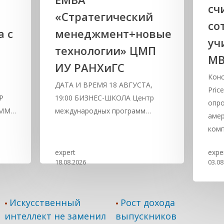
сч
«Стратегический
со
а с
менеджмент+новые
уч
технологии» ЦМП
М
ИУ РАНХиГС
Конс
,
ДАТА И ВРЕМЯ 18 АВГУСТА,
Pric
Р
19:00 БИЗНЕС-ШКОЛА Центр
опро
АММ…
международных программ…
амер
комп
expert
expe
18.08.2026
03.08
Искусственный
Рост дохода
•
•
интеллект не заменил
выпускников