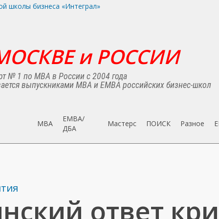
МОСКВЕ и РОССИИ
т № 1 по MBA в России с 2004 года
ается выпускниками MBA и EMBA российских бизнес-школ
EMBA/
MBA
Мастерс
ПОИСК
Разное
E
ДБA
ятия
нский ответ кри