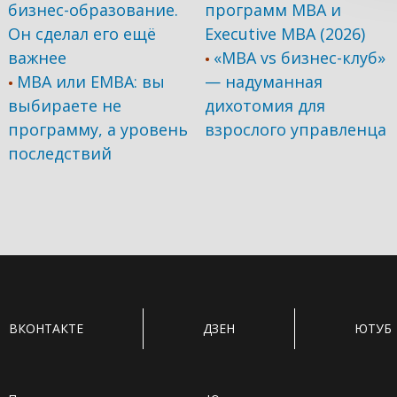
бизнес-образование.
программ МВА и
Он сделал его ещё
Executive MBA (2026)
важнее
«MBA vs бизнес-клуб»
•
MBA или EMBA: вы
— надуманная
•
выбираете не
дихотомия для
программу, а уровень
взрослого управленца
последствий
ВКОНТАКТЕ
ДЗЕН
ЮТУБ