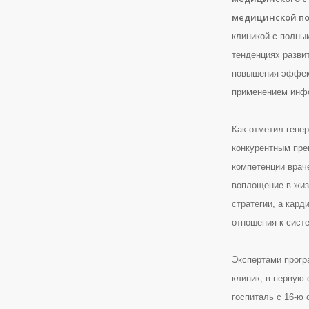
медицинской п
клиникой с полны
тенденциях разви
повышения эффект
применением инф
Как отметил гене
конкурентным пре
компетенции врач
воплощение в жиз
стратегии, а кард
отношения к сист
Экспертами прогр
клиник, в первую 
госпиталь с 16-ю 