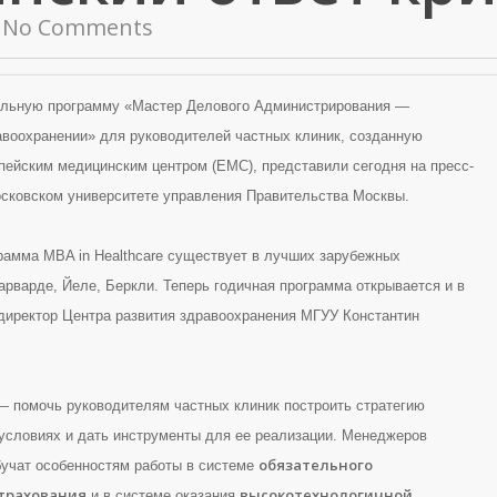
No Comments
ельную программу «Мастер Делового Администрирования —
авоохранении» для руководителей частных клиник, созданную
пейским медицинским центром (ЕМC)
, представили сегодня на пресс-
сковском университете управления Правительства Москвы.
рамма MBA in Healthcare существует в лучших зарубежных
арварде, Йеле, Беркли. Теперь годичная программа открывается и в
директор Центра развития здравоохранения МГУУ Константин
 помочь руководителям частных клиник построить стратегию
 условиях и дать инструменты для ее реализации. Менеджеров
обязательного
бучат особенностям работы в системе
трахования
высокотехнологичной
и в системе оказания