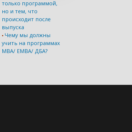
только программой,
но и тем, что
происходит после
выпуска
Чему мы должны
•
учить на программах
МВА/ ЕМВА/ ДБА?