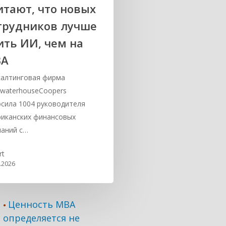
итают, что новых
трудников лучше
ить ИИ, чем на
ВА
алтинговая фирма
ewaterhouseCoopers
сила 1004 руководителя
иканских финансовых
аний с…
rt
.2026
Ценность MBA
•
определяется не