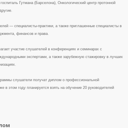
 госпиталь Гутмана (Барселона), Онкологический центр протонной
другие.
елей — специалисты-практики, а также приглашенные специалисты в
джмента, финансов и права.
агает участие слушателей в конференциях и семинарах с
ждународными экспертами, а также зарубежную стажировку в лучших
низациях.
граммы слушатели получат диплом о профессиональной
же в этом году планируется взять на обучение 20 руководителей
алом