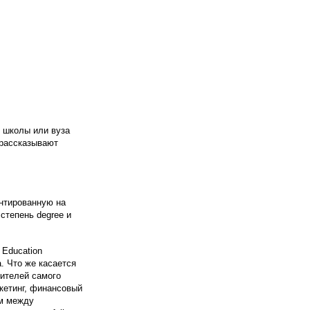
 школы или вуза
 рассказывают
ентированную на
степень degree и
 Education
. Что же касается
дителей самого
кетинг, финансовый
ом между