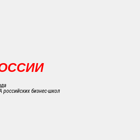
РОССИИ
ода
A российских бизнес-школ