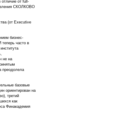
тличие от full-
правления СКОЛКОВО
ва (от Executive
нием бизнес-
И теперь часто в
 института
,
н не на
принятым
а преодолела
тельные базовые
дин ориентирован на
о), третий
шихся как
неса Финакадемия