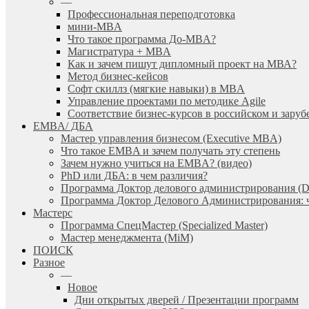
—
Профессиональная переподготовка
мини-MBA
Что такое программа До-MBA?
Магистратура + MBA
Как и зачем пишут дипломный проект на МВА?
Метод бизнес-кейсов
Софт скиллз (мягкие навыки) в MBA
Управление проектами по методике Agile
Соответствие бизнес-курсов в российском и зар
EMBA/ ДБA
Мастер управления бизнесом (Executive MBA)
Что такое EMBA и зачем получать эту степень
Зачем нужно учиться на EMBA? (видео)
PhD или ДБА: в чем различия?
Программа Доктор делового администрирования (
Программа Доктор Делового Администрирования: чт
Мастерс
Программа СпецМастер (Specialized Master)
Мастер менеджмента (MiM)
ПОИСК
Разное
—
Новое
Дни открытых дверей / Презентации программ