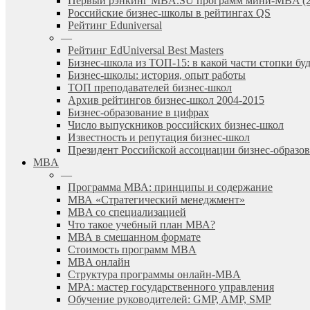
Первый рэнкинг MBA.SU программ мини-MBA (2
Российские бизнес-школы в рейтингах QS
Рейтинг Eduniversal
—
Рейтинг EdUniversal Best Masters
Бизнес-школа из ТОП-15: в какой части стопки бу
Бизнес-школы: история, опыт работы
ТОП преподавателей бизнес-школ
Архив рейтингов бизнес-школ 2004-2015
Бизнес-образование в цифрах
Число выпускников российских бизнес-школ
Известность и репутация бизнес-школ
Президент Российской ассоциации бизнес-образ
MBA
—
Программа МВА: принципы и содержание
МВА «Cтратегический менеджмент»
MBA со специализацией
Что такое учебный план МВА?
МВА в смешанном формате
Стоимость программ MBA
MBA онлайн
Cтруктура программы онлайн-MBA
MPA: мастер государственного управления
Обучение руководителей: GMP, AMP, SMP