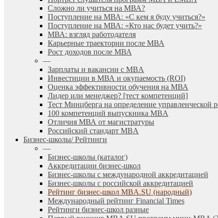
Сложно ли учиться на МВА?
Поступление на МВА: «С кем я буду учиться?»
Поступление на МВА: «Кто нас будет учить?»
МВА: взгляд работодателя
Карьерные траектории после МВА
Рост доходов после МВА
—
Зарплаты и вакансии с MBA
Инвестиции в МВА и окупаемость (ROI)
Оценка эффективности обучения на МВА
Лидер или менеджер? [тест компетенций]
Тест Минцберга на определение управленческой 
100 компетенций выпускника MBA
Отличия МВА от магистратуры
Российский стандарт MBA
Бизнес-школы/ Рейтинги
—
Бизнес-школы (каталог)
Аккредитации бизнес-школ
Бизнес-школы с международной аккредитацией
Бизнес-школы с российской аккредитацией
Рейтинг бизнес-школ MBA.SU (народный)
Международный рейтинг Financial Times
Рейтинги бизнес-школ разные