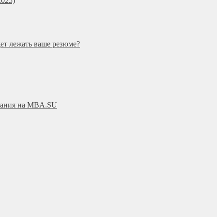
025)
дет лежать ваше резюме?
ования на MBA.SU