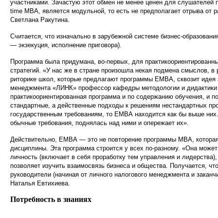
участниками. Зачастую этот обмен не менее ценен для слушателей п
time MBA, является модульной, то есть не предполагает отрыва 
Светлана Ракутина.
Считается, что изначально в зарубежной системе бизнес-образовани
— экзекуция, исполнение приговора).
Программа была придумана, во-первых, для практикоориентированных
стратегий. «У нас же в стране произошла некая подмена смыслов, в 
риторике школ, которые предлагают программы ЕМВА, сквозит идея
менеджмента «ЛИНК» профессор кафедры методологии и дидактики б
практикоориентированная программа и по содержанию обучения, и п
стандартные, а действенные подходы к решениям нестандартных пр
государственным требованиям, то ЕМВА находится как бы выше них
обычные требования, поднялась над ними и опережает их».
Действительно, ЕМВА — это не повторение программы МВА, которая 
дисциплины. Эта программа строится у всех по-разному. «Она может 
личность (включает в себя проработку тем управления и лидерства), 
позволяет изучить взаимосвязь бизнеса и общества. Получается, чт
руководители (начиная от личного налогового менеджмента и зака
Наталья Евтихиева.
Потребность в знаниях