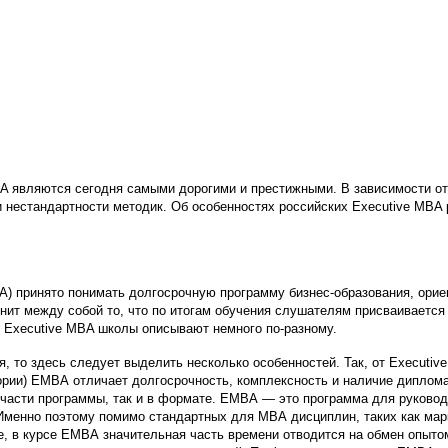
A являются сегодня самыми дорогими и престижными. В зависимости от
и нестандартности методик. Об особенностях российских Executive MBA
ВА) принято понимать долгосрочную программу бизнес-образования, ори
ит между собой то, что по итогам обучения слушателям присваивается 
 Executive MBA школы описывают немного по-разному.
, то здесь следует выделить несколько особенностей. Так, от Executive
рии) ЕМВА отличает долгосрочность, комплексность и наличие диплома
й части программы, так и в формате. ЕМВА — это программа для руково
менно поэтому помимо стандартных для МВА дисциплин, таких как мар
ее, в курсе ЕМВА значительная часть времени отводится на обмен опыт