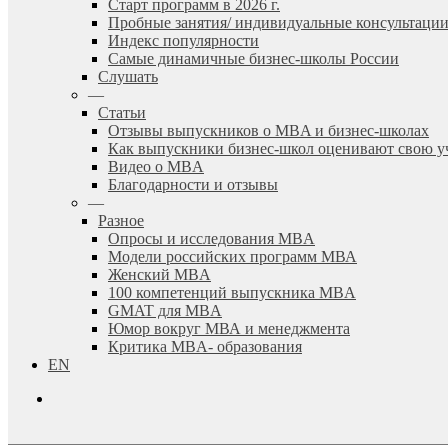
Старт программ в 2026 г.
Пробные занятия/ индивидуальные консультаци
Индекс популярности
Самые динамичные бизнес-школы России
Слушать
—
Статьи
Отзывы выпускников о MBA и бизнес-школах
Как выпускники бизнес-школ оценивают свою у
Видео о MBA
Благодарности и отзывы
—
Разное
Опросы и исследования MBA
Модели российских программ МВА
Женский MBA
100 компетенций выпускника MBA
GMAT для MBA
Юмор вокруг МВА и менеджмента
Критика MBA- образования
EN
search