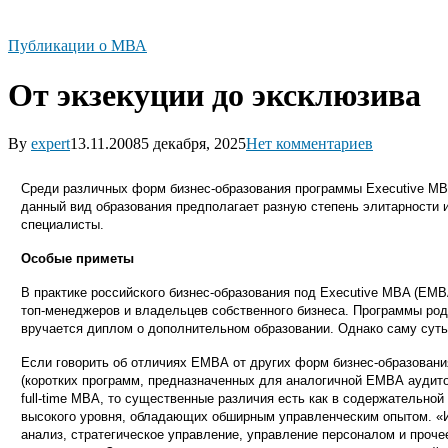
Публикации о МВА
От экзекуции до эксклюзива
By
expert
13.11.2008
5 декабря, 2025
Нет комментариев
Среди различных форм бизнес-образования программы Executive MB
данный вид образования предполагает разную степень элитарности 
специалисты.
Особые приметы
В практике российского бизнес-образования под Executive MBA (ЕМ
топ-менеджеров и владельцев собственного бизнеса. Программы родн
вручается диплом о дополнительном образовании. Однако саму суть
Е
сли говорить об отличиях ЕМВА от других форм бизнес-образования
(коротких программ, предназначенных для аналогичной ЕМВА аудито
full-time MBA, то существенные различия есть как в содержательно
высокого уровня, обладающих обширным управленческим опытом. «И
анализ, стратегическое управление, управление персоналом и проч