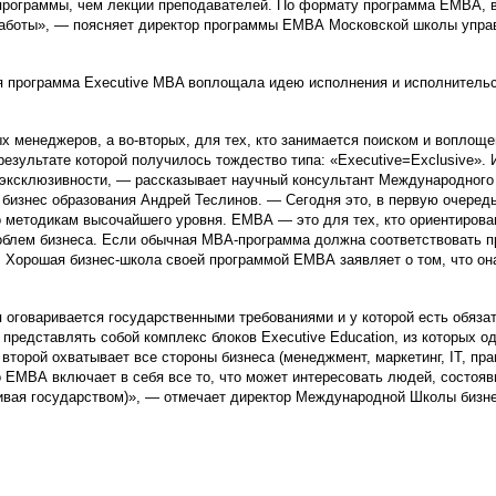
рограммы, чем лекции преподавателей. По формату программа ЕМВА, в о
от работы», — поясняет директор программы ЕМВА Московской школы у
я программа Executive MBA воплощала идею исполнения и исполнительст
 менеджеров, а во-вторых, для тех, кто занимается поиском и воплоще
результате которой получилось тождество типа: «Executive=Exclusive». 
 эксклюзивности, — рассказывает научный консультант Международного
изнес образования Андрей Теслинов. — Сегодня это, в первую очередь
о методикам высочайшего уровня. ЕМВА — это для тех, кто ориентирова
облем бизнеса. Если обычная МВА-программа должна соответствовать 
. Хорошая бизнес-школа своей программой EМВА заявляет о том, что он
оговаривается государственными требованиями и у которой есть обяза
представлять собой комплекс блоков Executive Education, из которых о
второй охватывает все стороны бизнеса (менеджмент, маркетинг, IT, прав
о ЕМВА включает в себя все то, что может интересовать людей, состояв
нчивая государством)», — отмечает директор Международной Школы биз