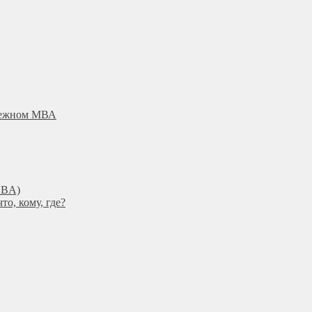
убежном МВА
DBА)
о, кому, где?