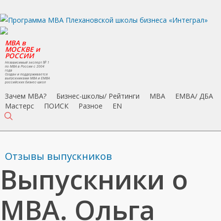
Skip
to
main
MBA в
content
МОСКВЕ и
РОССИИ
Независимый эксперт № 1
по MBA в России с 2004
года
Создан и поддерживается
выпускниками MBA и EMBA
российских бизнес-школ
Зачем MBA?
Бизнес-школы/ Рейтинги
MBA
EMBA/ ДБA
Мастерс
ПОИСК
Разное
EN
search
Отзывы выпускников
Выпускники о
МВА. Ольга