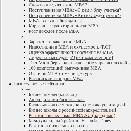
Сложно ли учиться на МВА?
Поступление на МВА: «С кем я буду учиться?»
Поступление на МВА: «Кто нас будет учить?»
МВА: взгляд работодателя
Карьерные траектории после МВА
Рост доходов после МВА
—
Зарплаты и вакансии с MBA
Инвестиции в МВА и окупаемость (ROI)
Оценка эффективности обучения на МВА
Лидер или менеджер? [тест компетенций]
Тест Минцберга на определение управленческой 
100 компетенций выпускника MBA
Отличия МВА от магистратуры
Российский стандарт MBA
Бизнес-школы/ Рейтинги
—
Бизнес-школы (каталог)
Аккредитации бизнес-школ
Бизнес-школы с международной аккредитацией
Бизнес-школы с российской аккредитацией
Рейтинг бизнес-школ MBA.SU (народный)
Международный рейтинг Financial Times
Рейтинги бизнес-школ разные