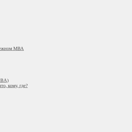
убежном МВА
DBА)
о, кому, где?