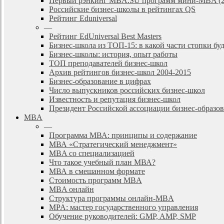
Первый рэнкинг MBA.SU программ мини-MBA (2
Российские бизнес-школы в рейтингах QS
Рейтинг Eduniversal
—
Рейтинг EdUniversal Best Masters
Бизнес-школа из ТОП-15: в какой части стопки бу
Бизнес-школы: история, опыт работы
ТОП преподавателей бизнес-школ
Архив рейтингов бизнес-школ 2004-2015
Бизнес-образование в цифрах
Число выпускников российских бизнес-школ
Известность и репутация бизнес-школ
Президент Российской ассоциации бизнес-образ
MBA
—
Программа МВА: принципы и содержание
МВА «Cтратегический менеджмент»
MBA со специализацией
Что такое учебный план МВА?
МВА в смешанном формате
Стоимость программ MBA
MBA онлайн
Cтруктура программы онлайн-MBA
MPA: мастер государственного управления
Обучение руководителей: GMP, AMP, SMP