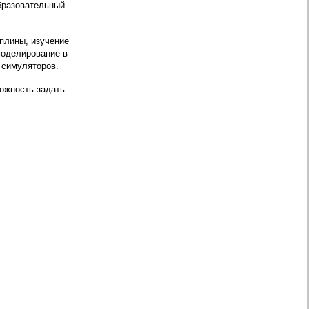
образовательный
плины, изучение
моделирование в
 симуляторов.
можность задать