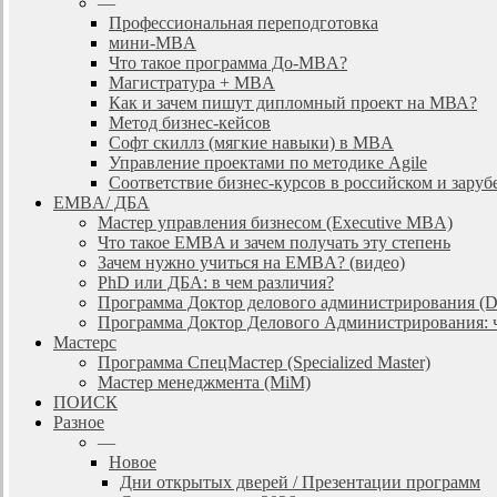
—
Профессиональная переподготовка
мини-MBA
Что такое программа До-MBA?
Магистратура + MBA
Как и зачем пишут дипломный проект на МВА?
Метод бизнес-кейсов
Софт скиллз (мягкие навыки) в MBA
Управление проектами по методике Agile
Соответствие бизнес-курсов в российском и зар
EMBA/ ДБA
Мастер управления бизнесом (Executive MBA)
Что такое EMBA и зачем получать эту степень
Зачем нужно учиться на EMBA? (видео)
PhD или ДБА: в чем различия?
Программа Доктор делового администрирования (
Программа Доктор Делового Администрирования: чт
Мастерс
Программа СпецМастер (Specialized Master)
Мастер менеджмента (MiM)
ПОИСК
Разное
—
Новое
Дни открытых дверей / Презентации программ