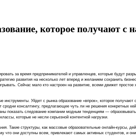
азование, которое получают с н
ировать за время предпринимателей и управленцев, которые будут раз
тратегию развития на несколько лет вперед и желанием сохранить бизнес
грывать. Сейчас мало кто настроен на развитие, всеми движет простое
е инструменты. Уйдет с рынка образование «впрок», которое получают с
ет сродни консалтингу, предлагающее чуть ли не решения конкретных кей
званы показать следование компании модным тенденциям — образовывать
-классы, которые не несли серьезной контентной нагрузки.
ния. Такие структуры, как массовые образовательные онлайн-курсы, де
ому что они доступны всем, привлекают самых активных студентов, и он