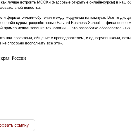
, как лучше встроить МООКи (массовые открытые онлайн-курсы) в наш 
азовательной повестки.
или формат онлайн-обучения между модулями на кампусе. Все те дисци
в онлайн-курсы, разработанные Harvard Business School — финансовое 
гой пример использования технологии — это разработка образовательных
ота над проектами, общение с преподавателем, с одногруппниками, воз
 не способно восполнить все это».
края, России
ровать ссылку