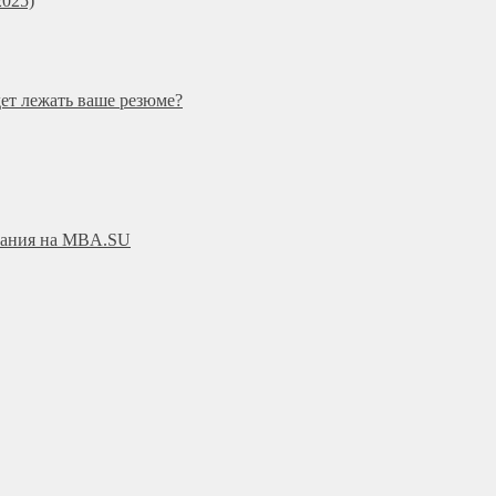
025)
дет лежать ваше резюме?
ования на MBA.SU