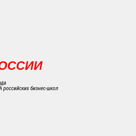
РОССИИ
ода
A российских бизнес-школ