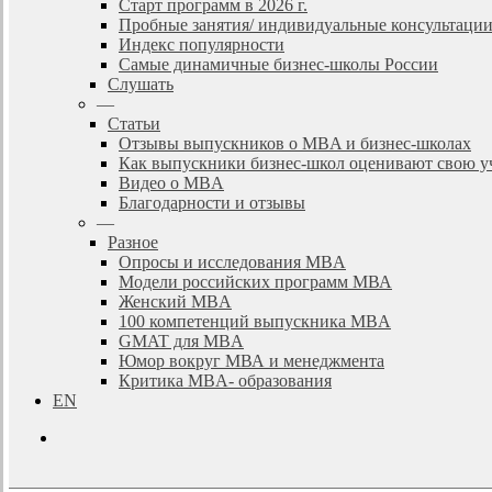
Старт программ в 2026 г.
Пробные занятия/ индивидуальные консультаци
Индекс популярности
Самые динамичные бизнес-школы России
Слушать
—
Статьи
Отзывы выпускников о MBA и бизнес-школах
Как выпускники бизнес-школ оценивают свою у
Видео о MBA
Благодарности и отзывы
—
Разное
Опросы и исследования MBA
Модели российских программ МВА
Женский MBA
100 компетенций выпускника MBA
GMAT для MBA
Юмор вокруг МВА и менеджмента
Критика MBA- образования
EN
search