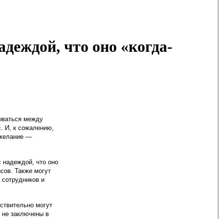
адеждой, что оно «когда-
рываться между
. И, к сожалению,
 желание —
 надеждой, что оно
сов. Также могут
 сотрудников и
йствительно могут
и не заключены в