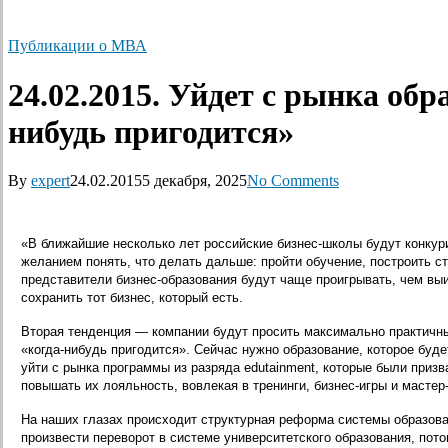
Публикации о МВА
24.02.2015. Уйдет с рынка обр
нибудь пригодится»
By
expert
24.02.2015
5 декабря, 2025
No Comments
«В ближайшие несколько лет российские бизнес-школы будут конкур
желанием понять, что делать дальше: пройти обучение, построить с
представители бизнес-образования будут чаще проигрывать, чем выи
сохранить тот бизнес, который есть.
Вторая тенденция — компании будут просить максимально практичны
«когда-нибудь пригодится». Сейчас нужно образование, которое буд
уйти с рынка программы из разряда edutainment, которые были при
повышать их лояльность, вовлекая в тренинги, бизнес-игры и мастер
На наших глазах происходит структурная реформа системы образова
произвести переворот в системе университетского образования, пот