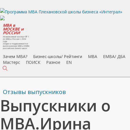
Skip
to
main
MBA в
content
МОСКВЕ и
РОССИИ
Независимый эксперт № 1
по MBA в России с 2004
года
Создан и поддерживается
выпускниками MBA и EMBA
российских бизнес-школ
Зачем MBA?
Бизнес-школы/ Рейтинги
MBA
EMBA/ ДБA
Мастерс
ПОИСК
Разное
EN
search
Отзывы выпускников
Выпускники о
МВА.Ирина