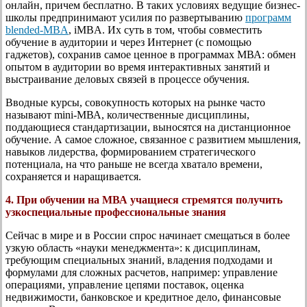
онлайн, причем бесплатно. В таких условиях ведущие бизнес-
школы предпринимают усилия по развертыванию
программ
blended-MBA
, iMBA. Их суть в том, чтобы совместить
обучение в аудитории и через Интернет (с помощью
гаджетов), сохранив самое ценное в программах МВА: обмен
опытом в аудитории во время интерактивных занятий и
выстраивание деловых связей в процессе обучения.
Вводные курсы, совокупность которых на рынке часто
называют mini-МВА, количественные дисциплины,
поддающиеся стандартизации, выносятся на дистанционное
обучение. А самое сложное, связанное с развитием мышления,
навыков лидерства, формированием стратегического
потенциала, на что раньше не всегда хватало времени,
сохраняется и наращивается.
4. При обучении на МВА учащиеся стремятся получить
узкоспециальные профессиональные знания
Сейчас в мире и в России спрос начинает смещаться в более
узкую область «науки менеджмента»: к дисциплинам,
требующим специальных знаний, владения подходами и
формулами для сложных расчетов, например: управление
операциями, управление цепями поставок, оценка
недвижимости, банковское и кредитное дело, финансовые