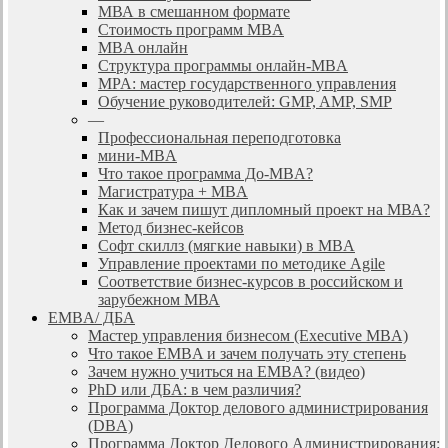
МВА в смешанном формате
Стоимость программ MBA
MBA онлайн
Cтруктура программы онлайн-MBA
MPA: мастер государственного управления
Обучение руководителей: GMP, AMP, SMP
—
Профессиональная переподготовка
мини-MBA
Что такое программа До-MBA?
Магистратура + MBA
Как и зачем пишут дипломный проект на МВА?
Метод бизнес-кейсов
Софт скиллз (мягкие навыки) в MBA
Управление проектами по методике Agile
Соответствие бизнес-курсов в российском и
зарубежном МВА
EMBA/ ДБA
Мастер управления бизнесом (Executive MBA)
Что такое EMBA и зачем получать эту степень
Зачем нужно учиться на EMBA? (видео)
PhD или ДБА: в чем различия?
Программа Доктор делового администрирования
(DBА)
Программа Доктор Делового Администрирования: