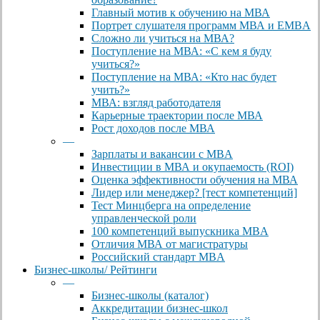
Главный мотив к обучению на МВА
Портрет слушателя программ МВА и EMBA
Сложно ли учиться на МВА?
Поступление на МВА: «С кем я буду
учиться?»
Поступление на МВА: «Кто нас будет
учить?»
МВА: взгляд работодателя
Карьерные траектории после МВА
Рост доходов после МВА
—
Зарплаты и вакансии с MBA
Инвестиции в МВА и окупаемость (ROI)
Оценка эффективности обучения на МВА
Лидер или менеджер? [тест компетенций]
Тест Минцберга на определение
управленческой роли
100 компетенций выпускника MBA
Отличия МВА от магистратуры
Российский стандарт MBA
Бизнес-школы/ Рейтинги
—
Бизнес-школы (каталог)
Аккредитации бизнес-школ