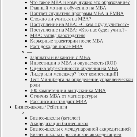
Что такое МВА и кому нужно это образование?
Главный мотив к обучению на МВА
Портрет слушателя программ МВА и EMBA
Сложно ли учиться на МВА?
Поступление на МВА: «С кем я буду учиться?»
Поступление на МВА: «Кто нас будет учить?»
МВА: взгляд работодателя
Карьерные траектории после МВА
Рост доходов после МВА
—
Зарплаты и вакансии с MBA
Инвестиции в МВА и окупаемость (ROI)
Оценка эффективности обучения на МВА
Лидер или менеджер? [тест компетенций]
Тест Минцберга на определение управленческой
роли
100 компетенций выпускника MBA
Отличия МВА от магистратуры
Российский стандарт MBA
Бизнес-школы/ Рейтинги
—
Бизнес-школы (каталог)
Аккредитации бизнес-школ
Бизнес-школы с международной аккредитацией
Бизнес-школы с российской аккредитацией