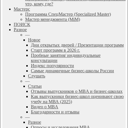
что, кому, где?
Мастерс
Программа СпецМастер (Specialized Master)
Мастер менеджмента (MiM)
ПОИСК
Разное
—
Новое
Дни открытых дверей / Презентации программ
Старт программ в 2026 г.
Пробные занятия/ индивидуальные
консультации
Индекс популярности
Самые динамичные бизнес-школы России
Слушать
—
Статьи
Отзывы выпускников о MBA и бизнес-школах
Как выпускники бизнес-школ оценивают свою
учебу на МВА (2025)
Видео о MBA
Благодарности и отзывы
—
Разное
Опросы и исследования MBA