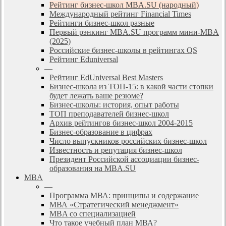
Рейтинг бизнес-школ MBA.SU (народный)
Международный рейтинг Financial Times
Рейтинги бизнес-школ разные
Первый рэнкинг MBA.SU программ мини-MBA
(2025)
Российские бизнес-школы в рейтингах QS
Рейтинг Eduniversal
—
Рейтинг EdUniversal Best Masters
Бизнес-школа из ТОП-15: в какой части стопки
будет лежать ваше резюме?
Бизнес-школы: история, опыт работы
ТОП преподавателей бизнес-школ
Архив рейтингов бизнес-школ 2004-2015
Бизнес-образование в цифрах
Число выпускников российских бизнес-школ
Известность и репутация бизнес-школ
Президент Российской ассоциации бизнес-
образования на MBA.SU
MBA
—
Программа МВА: принципы и содержание
МВА «Cтратегический менеджмент»
MBA со специализацией
Что такое учебный план МВА?