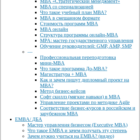
МВА «Cтратегический менеджмент»
MBA со специализацией
Что такое учебный план МВА?
МВА в смешанном формате
Стоимость программ MBA
MBA онлайн
Cтруктура программы онлайн-MBA
MPA: мастер государственного управления
Обучение руководителей: GMP, AMP, SMP
—
Профессиональная переподготовка
мини-MBA
Что такое программа До-MBA?
Магистратура + MBA
Как и зачем пишут дипломный проект на
МВА?
Метод бизнес-кейсов
Софт скиллз (мягкие навыки) в MBA
Управление проектами по методике Agile
Соответствие бизнес-курсов в российском и
зарубежном МВА
EMBA/ ДБA
Мастер управления бизнесом (Executive MBA)
Что такое EMBA и зачем получать эту степень
Зачем нужно учиться на EMBA? (видео)