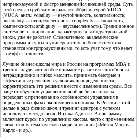
непредсказуемой и быстро меняющейся внешней среды. Суть
этой среды за рубежом выражают аббревиатурой
VUCA
(VUCA, англ.: volatility — неустойчивость, волатильность;
uncertainty — неопределенность; complexity — сложность,
комплексность; ambiguity — двусмысленность). Традиционное
системное планирование, характерное для индустриальной
эпохи, уже не работает. Следовательно, академические
программы и курсы в университетах по бизнес-тематике
становятся контрпродуктивными, то есть учат тому, что ведет
к неэффективности.
Лучшие бизнес-школы мира и России на программах МВА и
тренингах уделяют особое внимание развитию способности
нетрадиционно и гибко мыслить, принимать быстрые и
эффективные решения в условиях неопределенности,
корректировать эти решения вместе с изменением среды. Все
чаще от обучения управлению вообще бизнес-школы
переходят к преподаванию особенностей управления в
определенных фазах экономического цикла. В России с этой
целью в ряде бизнес-школ и тренинг-центров с успехом
используют методологию Ицхака Адизеса. В программу
включают курсы по управлению хаосом, часто с применением
элементов математического моделирования («Метод Монте-
Карло» и др.).