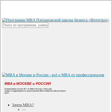
Skip
to
main
content
Close
Search
MBA в МОСКВЕ и РОССИИ
Независимый эксперт № 1 по MBA в России с 2004 года
Создан и поддерживается выпускниками MBA и EMBA российских бизнес-
школ
search
Menu
Зачем MBA?
—