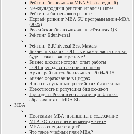
Рейтинг бизнес-школ MBA.SU (народный)
Международный рейтинг Financial Times
Рейтинги бизнес-школ разные
Первый рэнкинг MBA.SU программ мини-MBA
(2025)
Российские бизнес-школы в рейтингах QS
Рейтинг Eduniversal
—
Рейтинг EdUniversal Best Masters
Бизнес-школа из ТОП-15: в какой части стопки
будет лежать ваше резюме?
Бизнес-школы: история, опыт работы
ТОП преподавателей бизнес-школ
Архив рейтингов бизнес-школ 2004-2015
Бизнес-образование в цифрах
Число выпускников российских бизнес-школ
Известность и репутация бизнес-школ
Президент Российской ассоциации бизнес-
образования на MBA.SU
MBA
—
Программа МВА: принципы и содержание
МВА «Cтратегический менеджмент»
MBA со специализацией
Что такое учебный план МВА?