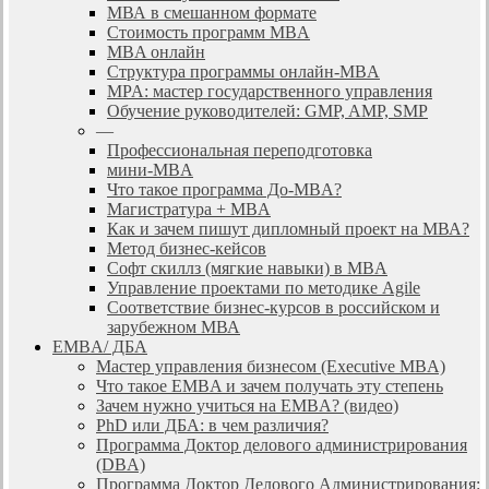
МВА в смешанном формате
Стоимость программ MBA
MBA онлайн
Cтруктура программы онлайн-MBA
MPA: мастер государственного управления
Обучение руководителей: GMP, AMP, SMP
—
Профессиональная переподготовка
мини-MBA
Что такое программа До-MBA?
Магистратура + MBA
Как и зачем пишут дипломный проект на МВА?
Метод бизнес-кейсов
Софт скиллз (мягкие навыки) в MBA
Управление проектами по методике Agile
Соответствие бизнес-курсов в российском и
зарубежном МВА
EMBA/ ДБA
Мастер управления бизнесом (Executive MBA)
Что такое EMBA и зачем получать эту степень
Зачем нужно учиться на EMBA? (видео)
PhD или ДБА: в чем различия?
Программа Доктор делового администрирования
(DBА)
Программа Доктор Делового Администрирования: