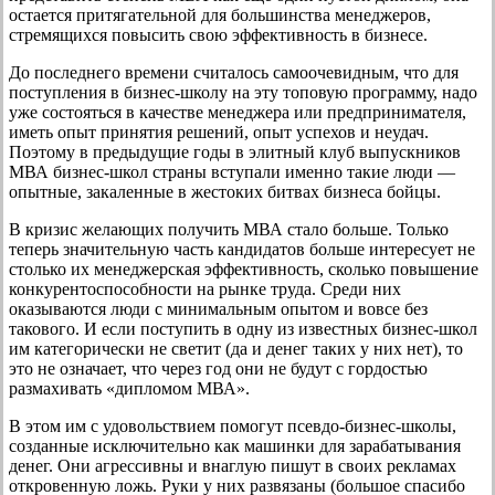
остается притягательной для большинства менеджеров,
стремящихся повысить свою эффективность в бизнесе.
До последнего времени считалось самоочевидным, что для
поступления в бизнес-школу на эту топовую программу, надо
уже состояться в качестве менеджера или предпринимателя,
иметь опыт принятия решений, опыт успехов и неудач.
Поэтому в предыдущие годы в элитный клуб выпускников
МВА бизнес-школ страны вступали именно такие люди —
опытные, закаленные в жестоких битвах бизнеса бойцы.
В кризис желающих получить МВА стало больше. Только
теперь значительную часть кандидатов больше интересует не
столько их менеджерская эффективность, сколько повышение
конкурентоспособности на рынке труда. Среди них
оказываются люди с минимальным опытом и вовсе без
такового. И если поступить в одну из известных бизнес-школ
им категорически не светит (да и денег таких у них нет), то
это не означает, что через год они не будут с гордостью
размахивать «дипломом МВА».
В этом им с удовольствием помогут псевдо-бизнес-школы,
созданные исключительно как машинки для зарабатывания
денег. Они агрессивны и внаглую пишут в своих рекламах
откровенную ложь. Руки у них развязаны (большое спасибо