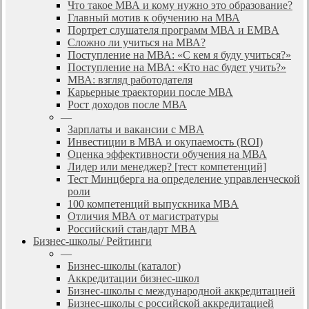
Что такое МВА и кому нужно это образование?
Главный мотив к обучению на МВА
Портрет слушателя программ МВА и EMBA
Сложно ли учиться на МВА?
Поступление на МВА: «С кем я буду учиться?»
Поступление на МВА: «Кто нас будет учить?»
МВА: взгляд работодателя
Карьерные траектории после МВА
Рост доходов после МВА
—
Зарплаты и вакансии с MBA
Инвестиции в МВА и окупаемость (ROI)
Оценка эффективности обучения на МВА
Лидер или менеджер? [тест компетенций]
Тест Минцберга на определение управленческой
роли
100 компетенций выпускника MBA
Отличия МВА от магистратуры
Российский стандарт MBA
Бизнес-школы/ Рейтинги
—
Бизнес-школы (каталог)
Аккредитации бизнес-школ
Бизнес-школы с международной аккредитацией
Бизнес-школы с российской аккредитацией