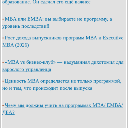
образование. Он сделал его ещё важнее
MBA или EMBA: вы выбираете не программу, а
•
уровень последствий
Рост дохода выпускников программ МВА и Executive
•
MBA (2026)
«MBA vs бизнес-клуб» — надуманная дихотомия для
•
взрослого управленца
Ценность MBA определяется не только программой,
•
но и тем, что происходит после выпуска
Чему мы должны учить на программах МВА/ ЕМВА/
•
ДБА?