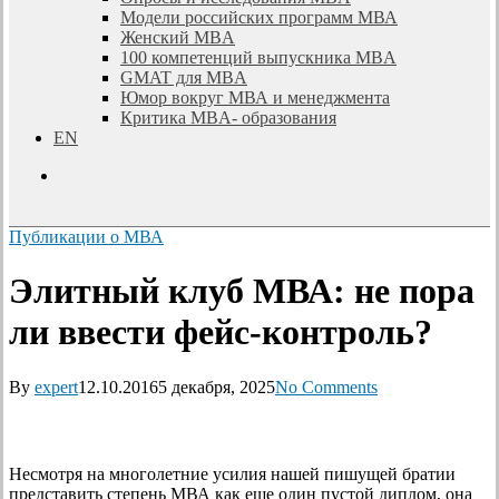
Модели российских программ МВА
Женский MBA
100 компетенций выпускника MBA
GMAT для MBA
Юмор вокруг МВА и менеджмента
Критика MBA- образования
EN
search
Публикации о МВА
Элитный клуб МВА: не пора
ли ввести фейс-контроль?
By
expert
12.10.2016
5 декабря, 2025
No Comments
Несмотря на многолетние усилия нашей пишущей братии
представить степень МВА как еще один пустой диплом, она