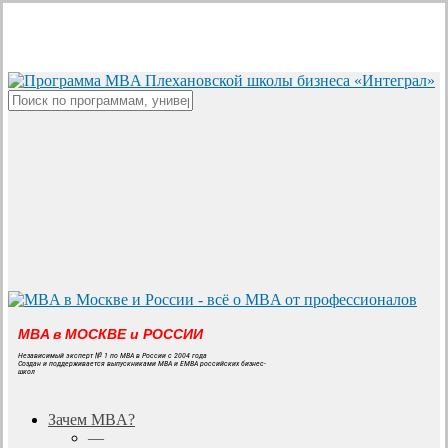
Skip
to
main
content
Close
Search
MBA в МОСКВЕ и РОССИИ
Независимый эксперт № 1 по MBA в России с 2004 года
Создан и поддерживается выпускниками MBA и EMBA российских бизнес-
школ
search
Menu
Зачем MBA?
—