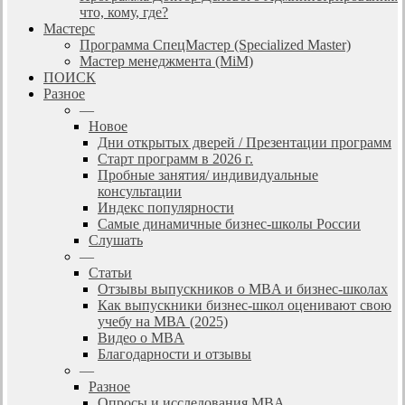
что, кому, где?
Мастерс
Программа СпецМастер (Specialized Master)
Мастер менеджмента (MiM)
ПОИСК
Разное
—
Новое
Дни открытых дверей / Презентации программ
Старт программ в 2026 г.
Пробные занятия/ индивидуальные
консультации
Индекс популярности
Самые динамичные бизнес-школы России
Слушать
—
Статьи
Отзывы выпускников о MBA и бизнес-школах
Как выпускники бизнес-школ оценивают свою
учебу на МВА (2025)
Видео о MBA
Благодарности и отзывы
—
Разное
Опросы и исследования MBA