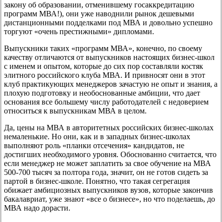
закону об образовании, отменившему госаккредитацию
программ МВА!), они уже наводнили рынок дешевыми
дистанционными подделками под МВА и довольно успешно
торгуют «очень престижными» дипломами.
Выпускники таких «программ МВА», конечно, по своему
качеству отличаются от выпускников настоящих бизнес-школ
с именем и опытом, которые до сих пор составляли костяк
элитного российского клуба МВА. И привносят они в этот
клуб практикующих менеджеров зачастую не опыт и знания, а
плохую подготовку и необоснованные амбиции, что дает
основания все большему числу работодателей с недоверием
относиться к выпускникам МВА в целом.
Да, цены на МВА в авторитетных российских бизнес-школах
немаленькие. Но они, как и в западных бизнес-школах
выполняют роль «планки отсечения» кандидатов, не
достигших необходимого уровня. Обоснованно считается, что
если менеджер не может заплатить за свое обучение на МВА
500-700 тысяч за полтора года, значит, он не готов сидеть за
партой в бизнес-школе. Понятно, что такая сегрегация
обижает амбициозных выпускников вузов, которые закончив
бакалавриат, уже знают «все о бизнесе», но что поделаешь, до
МВА надо дорасти.