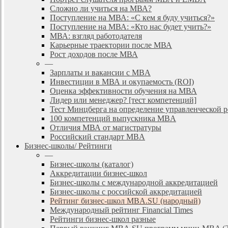
Сложно ли учиться на МВА?
Поступление на МВА: «С кем я буду учиться?»
Поступление на МВА: «Кто нас будет учить?»
МВА: взгляд работодателя
Карьерные траектории после МВА
Рост доходов после МВА
—
Зарплаты и вакансии с MBA
Инвестиции в МВА и окупаемость (ROI)
Оценка эффективности обучения на МВА
Лидер или менеджер? [тест компетенций]
Тест Минцберга на определение управленческой 
100 компетенций выпускника MBA
Отличия МВА от магистратуры
Российский стандарт MBA
Бизнес-школы/ Рейтинги
—
Бизнес-школы (каталог)
Аккредитации бизнес-школ
Бизнес-школы с международной аккредитацией
Бизнес-школы с российской аккредитацией
Рейтинг бизнес-школ MBA.SU (народный)
Международный рейтинг Financial Times
Рейтинги бизнес-школ разные