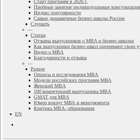
Старт программ в 2026 г.
Пробные занятия/ индивидуальные консультаци
Индекс популярности
Самые динамичные бизнес-школы России
Слушать
—
Статьи
Отзывы выпускников о MBA и бизнес-школах
Как выпускники бизнес-школ оценивают свою у
Видео о MBA
Благодарности и отзывы
—
Разное
Опросы и исследования MBA
Модели российских программ МВА
Женский MBA
100 компетенций выпускника MBA
GMAT для MBA
Юмор вокруг МВА и менеджмента
Критика MBA- образования
EN
search