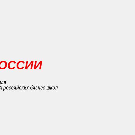
РОССИИ
ода
A российских бизнес-школ