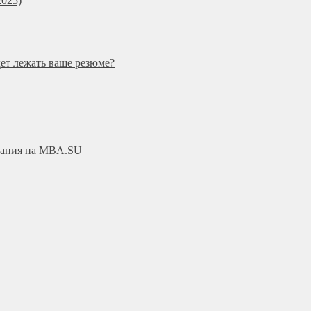
025)
дет лежать ваше резюме?
ования на MBA.SU