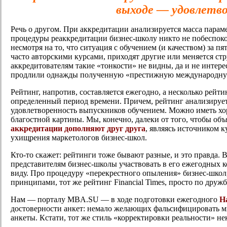
выходе — удовлетво
Речь о другом. При аккредитации анализируется масса парамет
процедуры реаккредитации бизнес-школу никто не побеспокои
несмотря на то, что ситуация с обучением (и качеством) за п
часто авторскими курсами, приходят другие или меняется ст
аккредитователям такие «тонкости» не видны, да и не интер
продлили однажды полученную «престижную международну
Рейтинг, напротив, составляется ежегодно, а несколько рей
определенный период времени. Причем, рейтинг анализирует 
удовлетворенность выпускников обучением. Можно иметь хоро
благостной картины. Мы, конечно, далеки от того, чтобы об
аккредитации дополняют друг друга
, являясь источником 
ухищрения маркетологов бизнес-школ.
Кто-то скажет: рейтинги тоже бывают разные, и это правда. 
представителям бизнес-школы участвовать в его ежегодных к
виду. Про процедуру «перекрестного опыления» бизнес-школ, т
принципами, тот же рейтинг Financial Times, просто по дружб
Нам — порталу MBA.SU — в ходе подготовки ежегодного
Н
достоверности анкет: немало желающих фальсифицировать м
анкеты. Кстати, тот же стиль «корректировки реальности» 