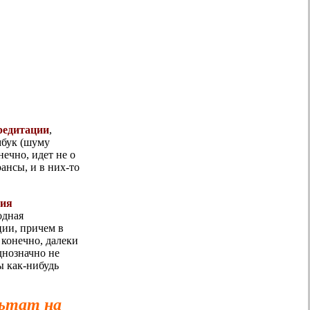
редитации
,
мбук (шуму
нечно, идет не о
ансы, и в них-то
ция
одная
ции, причем в
 конечно, далеки
днозначно не
ы как-нибудь
льтат на