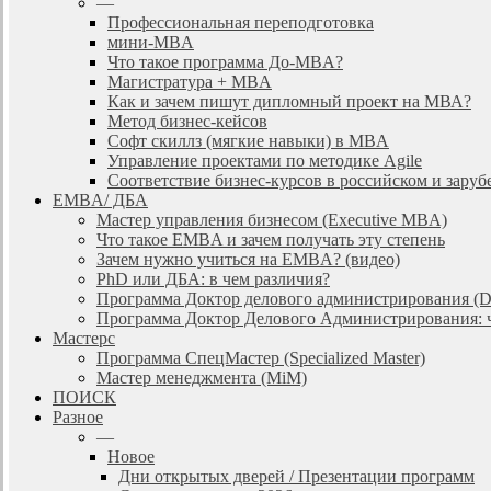
—
Профессиональная переподготовка
мини-MBA
Что такое программа До-MBA?
Магистратура + MBA
Как и зачем пишут дипломный проект на МВА?
Метод бизнес-кейсов
Софт скиллз (мягкие навыки) в MBA
Управление проектами по методике Agile
Соответствие бизнес-курсов в российском и зар
EMBA/ ДБA
Мастер управления бизнесом (Executive MBA)
Что такое EMBA и зачем получать эту степень
Зачем нужно учиться на EMBA? (видео)
PhD или ДБА: в чем различия?
Программа Доктор делового администрирования (
Программа Доктор Делового Администрирования: чт
Мастерс
Программа СпецМастер (Specialized Master)
Мастер менеджмента (MiM)
ПОИСК
Разное
—
Новое
Дни открытых дверей / Презентации программ