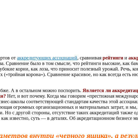
ертов от
аккредитующих ассоциаций
, сравнивая
рейтинги
и
акк
за. Сравнение было в том смысле, что рейтинги высокие, как ба
убокие корни, как лоза, что приносит полезный урожай. Речь, ко
(«тройная корона»). Сравнение красивое, но как всегда есть ню
лубже. А в остальном можно поспорить.
Является ли аккредита
ия?
Нет, и вот почему. Когда мы говорим «престижная междунар
знес-школы соответствующей стандартам качества этой ассоциа
ующая огромных организационных и материальных затрат, и мы,
и. Но с другой стороны, отсутствие таких аккредитаций также о
 как известно, суть — в деталях. Об акредитационном бизнесе м
аметров внутри «черного ящика», а резу