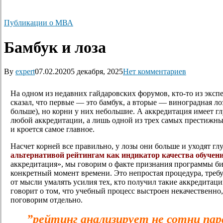
Публикации о МВА
Бамбук и лоза
By
expert
07.02.2020
5 декабря, 2025
Нет комментариев
На одном из недавних гайдаровских форумов, кто-то из эксп
сказал, что первые — это бамбук, а вторые — виноградная ло
больше), но корни у них небольшие. А аккредитация имеет гл
любой аккредитации, а лишь одной из трех самых престижных 
и кроется самое главное.
Насчет корней все правильно, у лозы они больше и уходят г
альтернативой рейтингам как индикатор качества обучен
аккредитация», мы говорим о факте признания программы би
конкретный момент времени. Это непростая процедура, треб
от мысли умалять усилия тех, кто получил такие аккредитаци
говорит о том, что учебный процесс выстроен некачественно,
поговорим отдельно.
”рейтинг анализирует не сотни пар