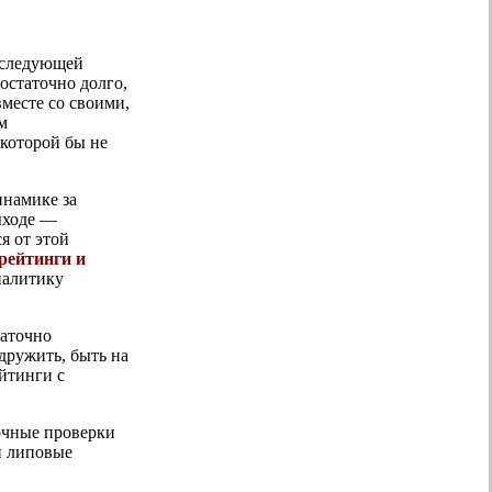
о следующей
остаточно долго,
вместе со своими,
м
 которой бы не
инамике за
ыходе —
я от этой
рейтинги и
налитику
таточно
дружить, быть на
ейтинги с
очные проверки
и липовые