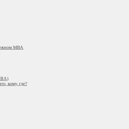
убежном МВА
DBА)
о, кому, где?