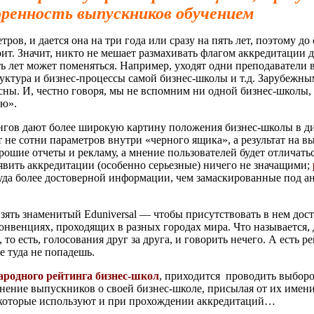
ренность выпускников обучением
ров, и дается она на три года или сразу на пять лет, поэтому д
т. Значит, никто не мешает размахивать флагом аккредитации д
ять лет может поменяться. Например, уходят одни преподаватели 
руктура и бизнес-процессы самой бизнес-школы и т.д. Зарубежны
есны. И, честно говоря, мы не вспомним ни одной бизнес-школы,
ю».
тингов дают более широкую картину положения бизнес-школы в д
не сотни параметров внутри «черного ящика», а результат на в
шие отчеты и рекламу, а мнение пользователей будет отличатьс
ъявить аккредитации (особенно серьезные) ничего не значащими;
куда более достоверной информации, чем замаскированные под а
Взять знаменитый Eduniversal — чтобы присутствовать в нем дос
онвенциях, проходящих в разных городах мира. Что называется, 
о есть, голосования друг за друга, и говорить нечего. А есть р
е туда не попадешь.
ародного рейтинга бизнес-школ
, приходится проводить выбор
нение выпускников о своей бизнес-школе, присылая от их имен
некоторые используют и при прохождении аккредитаций…