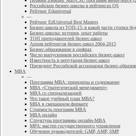
Первый рэнкинг MBA.SU программ мини-MBA (2
Российские бизнес-школы в рейтингах QS
Рейтинг Eduniversal
—
Рейтинг EdUniversal Best Masters
Бизнес-школа из ТОП-15: в какой части стопки бу
Бизнес-школы: история, опыт работы
ТОП преподавателей бизнес-школ
Архив рейтингов бизнес-школ 2004-2015
Бизнес-образование в цифрах
Число выпускников российских бизнес-школ
Известность и репутация бизнес-школ
Президент Российской ассоциации бизнес-образ
MBA
—
Программа МВА: принципы и содержание
МВА «Cтратегический менеджмент»
MBA со специализацией
Что такое учебный план МВА?
МВА в смешанном формате
Стоимость программ MBA
MBA онлайн
Cтруктура программы онлайн-MBA
MPA: мастер государственного управления
Обучение руководителей: GMP, AMP, SMP