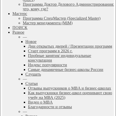
Программа Доктор Делового Администрирования:
что, кому, где?
Мастерс
Программа СпецМастер (Specialized Master)
Мастер менеджмента (MiM)
ПОИСК
Разное
—
Новое
Дни открытых дверей / Презентации программ
Старт программ в 2026 г.
Пробные занятия/ индивидуальные
консультации
Индекс популярности
Самые динамичные бизнес-школы России
Слушать
—
Статьи
Отзывы выпускников о MBA и бизнес-школах
Как выпускники бизнес-школ оценивают свою
учебу на МВА (2025)
Видео о MBA
Благодарности и отзывы
—