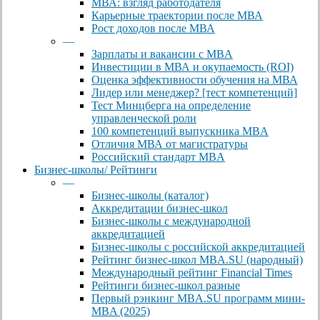
МВА: взгляд работодателя
Карьерные траектории после МВА
Рост доходов после МВА
—
Зарплаты и вакансии с MBA
Инвестиции в МВА и окупаемость (ROI)
Оценка эффективности обучения на МВА
Лидер или менеджер? [тест компетенций]
Тест Минцберга на определение
управленческой роли
100 компетенций выпускника MBA
Отличия МВА от магистратуры
Российский стандарт MBA
Бизнес-школы/ Рейтинги
—
Бизнес-школы (каталог)
Аккредитации бизнес-школ
Бизнес-школы с международной
аккредитацией
Бизнес-школы с российской аккредитацией
Рейтинг бизнес-школ MBA.SU (народный)
Международный рейтинг Financial Times
Рейтинги бизнес-школ разные
Первый рэнкинг MBA.SU программ мини-
MBA (2025)