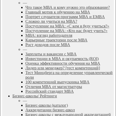
—
Что такое МВА и кому нужно это образование?
Главный мотив к обучению на МВА
Портрет слушателя программ МВА и EMBA
Сложно ли учиться на МВА?
Поступление на МВА: «С кем я буду учиться?»
Поступление на МВА: «Кто нас будет учить?»
МВА: взгляд работодателя
Карьерные траектории после МВА
Рост доходов после МВА
—
Зарплаты и вакансии с MBA
Инвестиции в МВА и окупаемость (ROI)
Оценка эффективности обучения на МВА
Лидер или менеджер? [тест компетенций]
Тест Минцберга на определение управленческой
роли
100 компетенций выпускника MBA
Отличия МВА от магистратуры
Российский стандарт MBA
Бизнес-школы/ Рейтинги
—
Бизнес-школы (каталог)
Аккредитации бизнес-школ
Бизнес-школы с международной аккредитацией