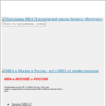
Skip
to
main
content
Close
Search
MBA в МОСКВЕ и РОССИИ
Независимый эксперт № 1 по MBA в России с 2004 года
Создан и поддерживается выпускниками MBA и EMBA российских бизнес-
школ
search
Menu
Зачем MBA?