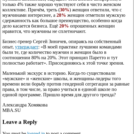
только 4% также хорошо чувствуют себя в чисто женском
коллективе. Причём, треть (
30%
) женщин ответили, что с
мужчинами интереснее, а
28%
женщин отметили мужскую
сдержанность как большое преимущество, особенно когда
дело касается бизнеса. Ещё
20%
опрошенных женщин
нравится, что мужчины не сплетничают.
Бизнес-тренер Сергей Зиничев, опираясь на собственный
опыт,
утверждает
: «В моей практике лучшими командами
были те, где количество мужчин и женщин было в
соотношении 80% на 20%. Этот принцип Паретто и тут
полностью работает». Присоединяюсь к этой точке зрения.
Маленький экскурс в историю. Когда-то существовали
«мужские» и «женские» школы, и женщины-лидеры того
времени вели борьбу против гендерной сегрегации за равные
права, в том числе, за право учиться в единой школе по
единой программе. Пришло время для другого тренда?
Александра Хомякова
MBA.SU
Leave a Reply
You must be
logged in
to post a comment.