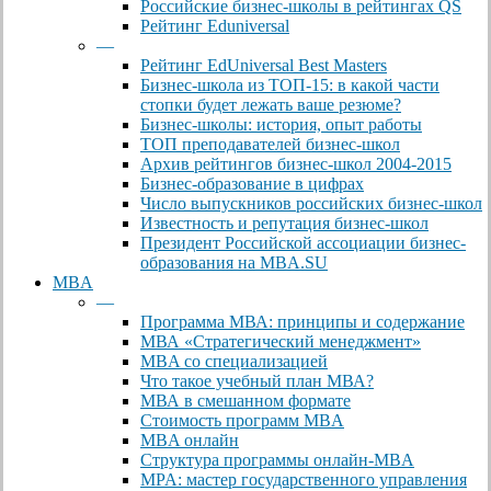
Российские бизнес-школы в рейтингах QS
Рейтинг Eduniversal
—
Рейтинг EdUniversal Best Masters
Бизнес-школа из ТОП-15: в какой части
стопки будет лежать ваше резюме?
Бизнес-школы: история, опыт работы
ТОП преподавателей бизнес-школ
Архив рейтингов бизнес-школ 2004-2015
Бизнес-образование в цифрах
Число выпускников российских бизнес-школ
Известность и репутация бизнес-школ
Президент Российской ассоциации бизнес-
образования на MBA.SU
MBA
—
Программа МВА: принципы и содержание
МВА «Cтратегический менеджмент»
MBA со специализацией
Что такое учебный план МВА?
МВА в смешанном формате
Стоимость программ MBA
MBA онлайн
Cтруктура программы онлайн-MBA
MPA: мастер государственного управления