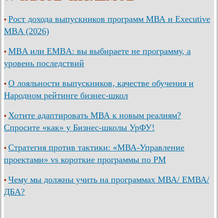
Рост дохода выпускников программ МВА и Executive
•
MBA (2026)
MBA или EMBA: вы выбираете не программу, а
•
уровень последствий
О лояльности выпускников, качестве обучения и
•
Народном рейтинге бизнес-школ
Хотите адаптировать МВА к новым реалиям?
•
Спросите «как» у Бизнес-школы УрФУ!
Стратегия против тактики: «МВА-Управление
•
проектами» vs короткие программы по PM
Чему мы должны учить на программах МВА/ ЕМВА/
•
ДБА?