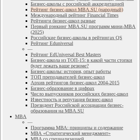
Бизнес-школы с российской аккредитацией
Рейтинг бизнес-школ MBA.SU (народный)
Международный рейтинг Financial Times
Рейтинги бизнес-школ разные
Первый рэнкинг MBA.SU программ мини-MBA
(2025)
Российские бизнес-школы в рейтингах QS
Рейтинг Eduniversal
—
Рейтинг EdUniversal Best Masters
Бизнес-школа из ТОП-15: в какой части стопки
будет лежать ваше резюме?
Бизнес-школы: история, опыт работы
ТОП преподавателей бизнес-школ
Архив рейтингов бизнес-школ 2004-2015
Бизнес-образование в цифрах
Число выпускников российских бизнес-школ
Известность и репутация бизнес-школ
Президент Российской ассоциации бизнес-
образования на MBA.SU
MBA
—
Программа МВА: принципы и содержание
МВА «Cтратегический менеджмент»
MBA со специализацией