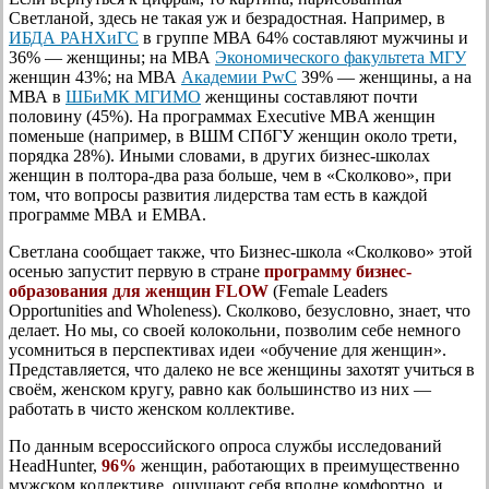
Светланой, здесь не такая уж и безрадостная. Например, в
ИБДА РАНХиГС
в группе МВА 64% составляют мужчины и
36% — женщины; на МВА
Экономического факультета МГУ
женщин 43%; на МВА
Академии PwC
39% — женщины, а на
МВА в
ШБиМК МГИМО
женщины составляют почти
половину (45%). На программах Exеcutive MBA женщин
поменьше (например, в ВШМ СПбГУ женщин около трети,
порядка 28%). Иными словами, в других бизнес-школах
женщин в полтора-два раза больше, чем в «Сколково», при
том, что вопросы развития лидерства там есть в каждой
программе МВА и ЕМВА.
Светлана сообщает также, что Бизнес-школа «Сколково» этой
осенью запустит первую в стране
программу бизнес-
образования для женщин FLOW
(Female Leaders
Opportunities and Wholeness). Сколково, безусловно, знает, что
делает. Но мы, со своей колокольни, позволим себе немного
усомниться в перспективах идеи «обучение для женщин».
Представляется, что далеко не все женщины захотят учиться в
своём, женском кругу, равно как большинство из них —
работать в чисто женском коллективе.
По данным всероссийского опроса службы исследований
HeadHunter,
96%
женщин, работающих в преимущественно
мужском коллективе, ощущают себя вполне комфортно, и