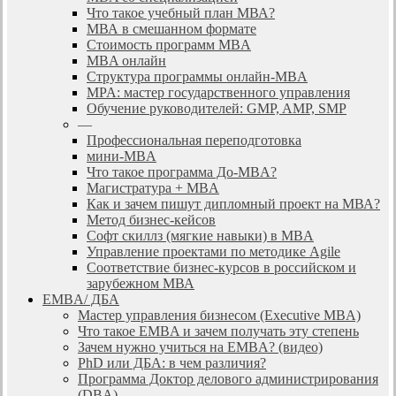
Что такое учебный план МВА?
МВА в смешанном формате
Стоимость программ MBA
MBA онлайн
Cтруктура программы онлайн-MBA
MPA: мастер государственного управления
Обучение руководителей: GMP, AMP, SMP
—
Профессиональная переподготовка
мини-MBA
Что такое программа До-MBA?
Магистратура + MBA
Как и зачем пишут дипломный проект на МВА?
Метод бизнес-кейсов
Софт скиллз (мягкие навыки) в MBA
Управление проектами по методике Agile
Соответствие бизнес-курсов в российском и
зарубежном МВА
EMBA/ ДБA
Мастер управления бизнесом (Executive MBA)
Что такое EMBA и зачем получать эту степень
Зачем нужно учиться на EMBA? (видео)
PhD или ДБА: в чем различия?
Программа Доктор делового администрирования
(DBА)