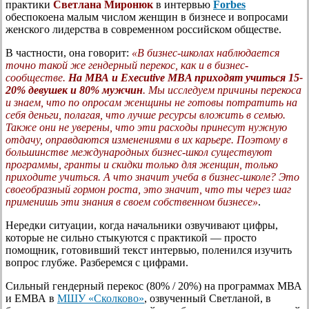
практики
Светлана Миронюк
в интервью
Forbes
обеспокоена малым числом женщин в бизнесе и вопросами
женского лидерства в современном российском обществе.
В частности, она говорит:
«В бизнес-школах наблюдается
точно такой же гендерный перекос, как и в бизнес-
сообществе.
На МВА и Executive MBA приходят учиться 15-
20% девушек и 80% мужчин
. Мы исследуем причины перекоса
и знаем, что по опросам женщины не готовы потратить на
себя деньги, полагая, что лучше ресурсы вложить в семью.
Также они не уверены, что эти расходы принесут нужную
отдачу, оправдаются изменениями в их карьере. Поэтому в
большинстве международных бизнес-школ существуют
программы, гранты и скидки только для женщин, только
приходите учиться. А что значит учеба в бизнес-школе? Это
своеобразный гормон роста, это значит, что ты через шаг
применишь эти знания в своем собственном бизнесе»
.
Нередки ситуации, когда начальники озвучивают цифры,
которые не сильно стыкуются с практикой — просто
помощник, готовивший текст интервью, поленился изучить
вопрос глубже. Разберемся с цифрами.
Сильный гендерный перекос (80% / 20%) на программах МВА
и ЕМВА в
МШУ «Сколково»
, озвученный Светланой, в