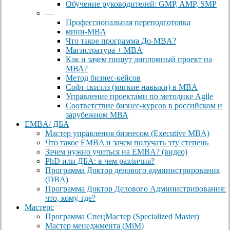
Обучение руководителей: GMP, AMP, SMP
—
Профессиональная переподготовка
мини-MBA
Что такое программа До-MBA?
Магистратура + MBA
Как и зачем пишут дипломный проект на
МВА?
Метод бизнес-кейсов
Софт скиллз (мягкие навыки) в MBA
Управление проектами по методике Agile
Соответствие бизнес-курсов в российском и
зарубежном МВА
EMBA/ ДБA
Мастер управления бизнесом (Executive MBA)
Что такое EMBA и зачем получать эту степень
Зачем нужно учиться на EMBA? (видео)
PhD или ДБА: в чем различия?
Программа Доктор делового администрирования
(DBА)
Программа Доктор Делового Администрирования:
что, кому, где?
Мастерс
Программа СпецМастер (Specialized Master)
Мастер менеджмента (MiM)