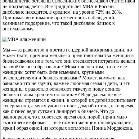
большинстве остальных российских бизнес-школ статистикой
не подтверждается. Все тридцать лет МВА в России
дисбаланс находится, в среднем, на уровне 72% на 28%.
Принимая во внимание протяженность наблюдений,
возникает подозрение, что такой дисбаланс близок к
оптимальному.
Мы — за равенство и против гендерной дискриминации, но
может быть, причина меньшего представительства женщин в
бизнес-школах не в том, что они стесняются потратить деньги
на своё бизнес-образование? Может дело в том, что не все
женщины хотят быть бизнесменами, крупными
руководителями и бизнес-лидерами? Может, кому-то, как
банально это не звучит, важнее любимая семья и дети, и эти
женщины с радостью оставляют тяжелую ношу воинов
бизнеса своим крепким половинам? Ведь далеко не все
женщины стремятся к жизни, в которой их детей воспитывает
гувернантка, а мужу ужин готовит домработница, в то время,
как бизнес-леди сутками лидирует в бизнесе. Что до
равноправия, то в советское время оно, порой, принимало
экзотические формы — все помнят женщин-шпалоукладчиц,
яркий образ одной из которых воплотила Нонна Мордюкова.
Если вернуться к цифрам, то картина, нарисованная